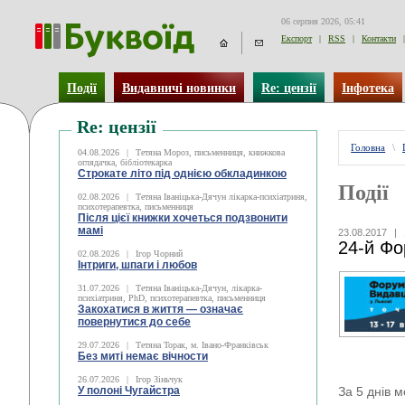
06 серпня 2026, 05:41
Експорт
|
RSS
|
Контакти
|
Події
Видавничі новинки
Re: цензії
Інфотека
Re: цензії
Головна
\
04.08.2026
|
Тетяна Мороз, письменниця, книжкова
оглядачка, бібліотекарка
Строкате літо під однією обкладинкою
Події
02.08.2026
|
Тетяна Іваніцька-Дячун лікарка-психіатриня,
психотерапевтка, письменниця
Після цієї книжки хочеться подзвонити
мамі
23.08.2017
|
24-й Фо
02.08.2026
|
Ігор Чорний
Інтриги, шпаги і любов
31.07.2026
|
Тетяна Іваніцька-Дячун, лікарка-
психіатриня, PhD, психотерапевтка, письменниця
Закохатися в життя — означає
повернутися до себе
29.07.2026
|
Тетяна Торак, м. Івано-Франківськ
Без миті немає вічности
26.07.2026
|
Ігор Зіньчук
У полоні Чугайстра
За 5 днів м