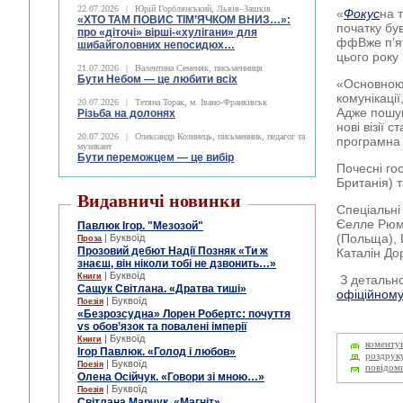
22.07.2026
|
Юрій Горблянський, Львів–Зашків
«
Фокус
на 
«ХТО ТАМ ПОВИС ТІМ’ЯЧКОМ ВНИЗ…»:
початку був
про «діточі» вірші-«хулігани» для
ффВже п’ят
шибайголовних непосидюх…
цього року 
21.07.2026
|
Валентина Семеняк, письменниця
Бути Небом ― це любити всіх
«Основною
комунікаці
20.07.2026
|
Тетяна Торак, м. Івано-Франківськ
Адже пошук
Різьба на долонях
нові візії 
20.07.2026
|
Олександр Козинець, письменник, педагог та
програмна 
музикант
Бути переможцем — це вибір
Почесні го
Британія) т
Видавничі новинки
Спеціальні 
Єелле Рюме
Павлюк Ігор. "Мезозой"
(Польща), 
| Буквоїд
Проза
Прозовий дебют Надії Позняк «Ти ж
Каталін До
знаєш, він ніколи тобі не дзвонить…»
| Буквоїд
Книги
З детальн
Сащук Світлана. «Дратва тиші»
офіційному
| Буквоїд
Поезія
«Безрозсудна» Лорен Робертс: почуття
vs обов’язок та повалені імперії
| Буквоїд
Книги
коменту
Ігор Павлюк. «Голод і любов»
роздрук
| Буквоїд
Поезія
повідом
Олена Осійчук. «Говори зі мною…»
| Буквоїд
Поезія
Світлана Марчук. «Магніт»