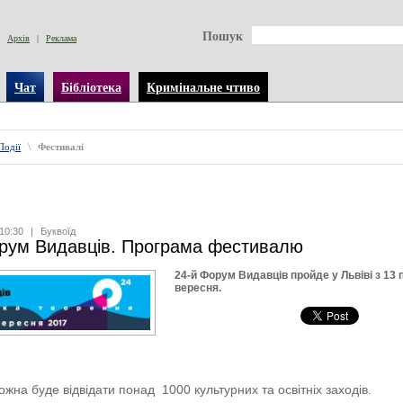
Пошук
Архів
|
Реклама
Чат
Бібліотека
Кримінальне чтиво
Події
\
Фестивалі
10:30
|
Буквоїд
рум Видавців. Програма фестивалю
24-й Форум Видавців пройде у Львіві з 13 
вересня.
ожна буде відвідати понад 1000 культурних та освітніх заходів.