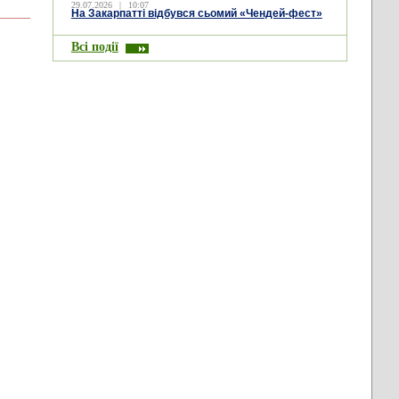
29.07.2026
|
10:07
На Закарпатті відбувся сьомий «Чендей-фест»
Всі події