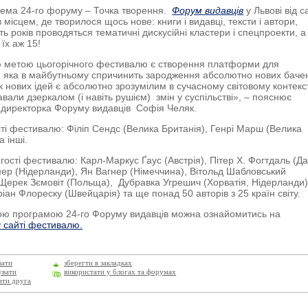
тема 24-го форуму – Точка творення.
Форум видавців
у Львові від 
 місцем, де творилося щось нове: книги і видавці, тексти і автори,
ь років проводяться тематичні дискусійні кластери і спецпроекти, а
їх аж 15!
 метою цьогорічного фестивалю є створення платформи для
ї, яка в майбутньому спричинить зародження абсолютно нових баче
 нових ідей є абсолютно зрозумілим в сучасному світовому контекст
ставали дзеркалом (і навіть рушієм) змін у суспільстві», – пояснює
директорка Форуму видавців Софія Челяк.
сті фестивалю: Філіп Сендс (Велика Британія), Генрі Марш (Велика
а інші.
гості фестивалю: Карл-Маркус Ґаус (Австрія), Пітер Х. Фогтдаль (Да
р (Нідерланди), Ян Вагнер (Німеччина), Вітольд Шабловський
Щерек Зємовіт (Польща), Дубравка Угрешич (Хорватія, Нідерланди)
ріан Флореску (Швейцарія) та ще понад 50 авторів з 25 країн світу.
ою програмою 24-го Форуму видавців можна ознайомитись на
 сайті фестивалю.
вати
зберегти в закладках
увати
використати у блогах та форумах
ити друга