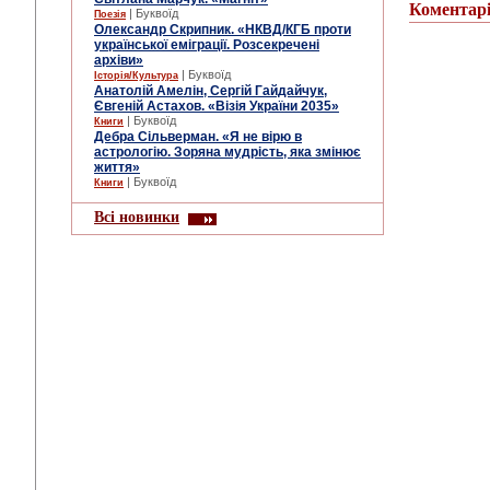
Коментар
| Буквоїд
Поезія
Олександр Скрипник. «НКВД/КГБ проти
української еміграції. Розсекречені
архіви»
| Буквоїд
Історія/Культура
Анатолій Амелін, Сергій Гайдайчук,
Євгеній Астахов. «Візія України 2035»
| Буквоїд
Книги
Дебра Сільверман. «Я не вірю в
астрологію. Зоряна мудрість, яка змінює
життя»
| Буквоїд
Книги
Всі новинки