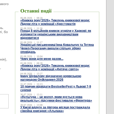
самого
Останні події
06.08.2026
|
08:20
«Книжка року’2026» Тиждень книжкової моди:
Лідери літа у номінації «Хрестоматія
нь.
05.08.2026
|
11:26
Понад 8 мільйонів книжок згоріли у Харкові: як
і, бо
допомогти українським видавництвам
відновитися
05.08.2026
|
11:17
Українські письменниці Інна Ковальчук та Тетяна
Череп-Пероганич видали спільну збірку
оповідань
05.08.2026
|
10:04
Чому вони для мене разом...
нія),
05.08.2026
|
08:28
«Книжка року’2026» Тиждень книжкової моди:
,
Лідери літа у номінації «Дитяче свято»
04.08.2026
|
13:27
Ірину Шувалову відзначено норвезькою
нагородою Ordknappen 2026
31.07.2026
|
13:13
10 причин відвідати BestsellerFest у Львові 7-9
серпня
30.07.2026
|
13:11
«Культура – це молот, яким кується нова
реальність»: підсумки фестивалю «Фронтера»
30.07.2026
|
13:08
У Києві вдруге за півтора місяця постраждала
сімейна книгарня «Альпака»