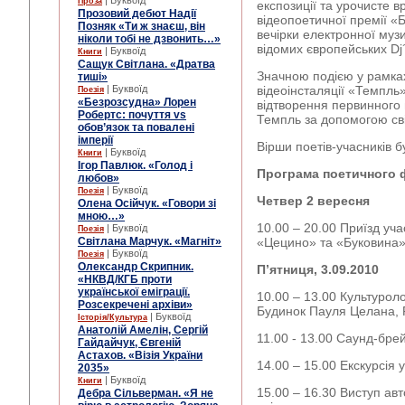
| Буквоїд
Проза
експозиції та урочисте 
Прозовий дебют Надії
відеопоетичної премії «
Позняк «Ти ж знаєш, він
вечірки електронної музи
ніколи тобі не дзвонить…»
відомих європейських Dj´
| Буквоїд
Книги
Сащук Світлана. «Дратва
Значною подією у рамка
тиші»
| Буквоїд
відеоінсталяції «Темпль»
Поезія
«Безрозсудна» Лорен
відтворення первинного 
Робертс: почуття vs
Темпль за допомогою сві
обов’язок та повалені
імперії
Вірши поетів-учасників 
| Буквоїд
Книги
Ігор Павлюк. «Голод і
Програма
поетичного
любов»
| Буквоїд
Поезія
Четвер 2
вересня
Олена Осійчук. «Говори зі
мною…»
10.00 – 20.00 Приїзд уча
| Буквоїд
Поезія
Світлана Марчук. «Магніт»
«Цецино» та «Буковина»,
| Буквоїд
Поезія
Олександр Скрипник.
П’ятниця, 3.09.2010
«НКВД/КГБ проти
української еміграції.
10.00 – 13.00 Культуроло
Розсекречені архіви»
Будинок Пауля Целана, 
| Буквоїд
Історія/Культура
Анатолій Амелін, Сергій
11.00 - 13.00 Саунд-брей
Гайдайчук, Євгеній
Астахов. «Візія України
14.00 – 15.00 Екскурсія 
2035»
| Буквоїд
Книги
15.00 – 16.30 Виступ авт
Дебра Сільверман. «Я не