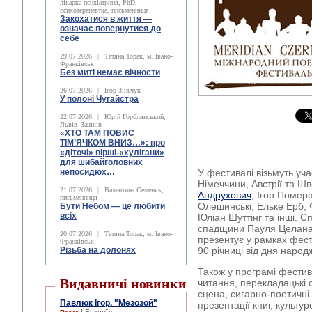
лікарка-психіатриня, PhD,
психотерапевтка, письменниця
Закохатися в життя —
означає повернутися до
себе
29.07.2026
|
Тетяна Торак, м. Івано-
Франківськ
Без миті немає вічности
26.07.2026
|
Ігор Зіньчук
У полоні Чугайстра
22.07.2026
|
Юрій Горблянський,
Львів–Зашків
«ХТО ТАМ ПОВИС
ТІМ’ЯЧКОМ ВНИЗ…»: про
«діточі» вірші-«хулігани»
для шибайголовних
непосидюх…
У фестивалі візьмуть уча
Німеччини, Австрії та Шв
21.07.2026
|
Валентина Семеняк,
Андрухович
, Ігор Помер
письменниця
Олешинські, Ельке Ерб,
Бути Небом ― це любити
всіх
Юліан Шуттінг та інші. С
спадщини Пауля Целана 
20.07.2026
|
Тетяна Торак, м. Івано-
презентує у рамках фест
Франківськ
Різьба на долонях
90 річниці від дня народ
Також у програмі фести
Видавничі новинки
читання, перекладацькі 
сцена, сигарно-поетичні 
Павлюк Ігор. "Мезозой"
презентації книг, культуро