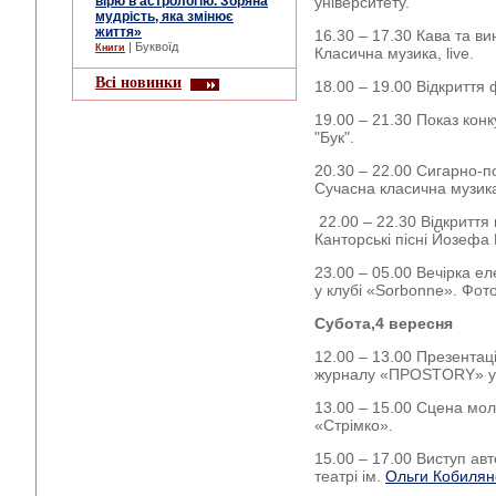
вірю в астрологію. Зоряна
університету.
мудрість, яка змінює
життя»
16.30 – 17.30 Кава та в
| Буквоїд
Книги
Класична музика, live.
Всі новинки
18.00 – 19.00 Відкриття
19.00 – 21.30 Показ конк
"Бук".
20.30 – 22.00 Сигарно-п
Сучасна класична музика,
22.00 – 22.30 Відкриття 
Канторські пісні Йозефа
23.00 – 05.00 Вечірка е
у клубі «Sorbonne». Фот
Субота
,
4
вересня
12.00 – 13.00 Презентаці
журналу «ПРОSTORY» у к
13.00 – 15.00 Сцена моло
«Стрімко».
15.00 – 17.00 Виступ ав
театрі ім.
Ольги Кобилян