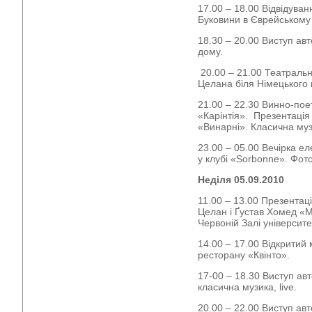
17.00 – 18.00 Відвідуван
Буковини в Єврейському 
18.30 – 20.00 Виступ авт
дому.
20.00 – 21.00 Театраль
Целана біля Німецького
21.00 – 22.30 Винно-пое
«Карінтія». Презентація
«Винарні». Класична музи
23.00 – 05.00 Вечірка е
у клубі «Sorbonne». Фот
Неділя 05.09.2010
11.00 – 13.00 Презентац
Целан і Ґустав Хомед «Ме
Червоній Залі університе
14.00 – 17.00 Відкритий
ресторану «Квінто».
17-00 – 18.30 Виступ ав
класична музика, live.
20.00 – 22.00 Виступ ав