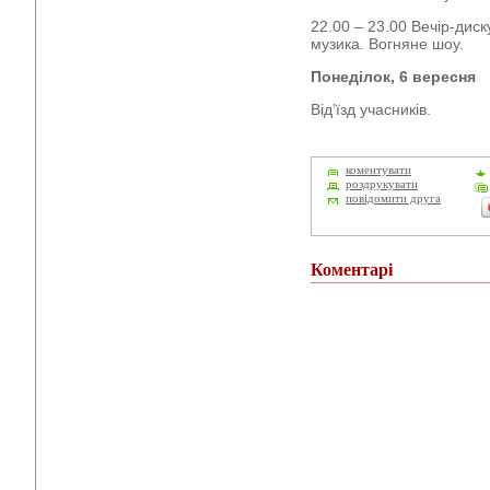
22.00 – 23.00 Вечір-диск
музика. Вогняне шоу.
Понеділок
,
6
вересня
Від’їзд учасників.
коментувати
роздрукувати
повідомити друга
Коментарі