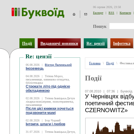
06 серпня 2026, 23:58
Експорт
|
RSS
|
Контакти
|
Пошук
Події
Видавничі новинки
Re: цензії
Інфотека
Re: цензії
Головна
\
Події
\
Фестивал
06.08.2026
|
Віктор Палинський
Іноземець
Події
04.08.2026
|
Тетяна Мороз,
письменниця, книжкова оглядачка,
бібліотекарка
Строкате літо під однією
обкладинкою
07.08.2010
|
07:36
|
Буквоїд
У Чернівцях відб
02.08.2026
|
Тетяна Іваніцька-Дячун
лікарка-психіатриня, психотерапевтка,
поетичний фести
письменниця
Після цієї книжки хочеться
CZERNOWITZ»
подзвонити мамі
02.08.2026
|
Ігор Чорний
Інтриги, шпаги і любов
31.07.2026
|
Тетяна Іваніцька-Дячун,