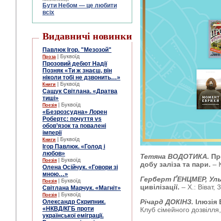
Бути Небом ― це любити
всіх
Видавничі новинки
Павлюк Ігор. "Мезозой"
| Буквоїд
Проза
Прозовий дебют Надії
Позняк «Ти ж знаєш, він
ніколи тобі не дзвонить…»
| Буквоїд
Книги
Сащук Світлана. «Дратва
тиші»
| Буквоїд
Поезія
«Безрозсудна» Лорен
Робертс: почуття vs
обов’язок та повалені
імперії
| Буквоїд
Книги
Ігор Павлюк. «Голод і
любов»
Тетяна ВОДОТИКА.
Пр
| Буквоїд
Поезія
добу заліза та пари.
– 
Олена Осійчук. «Говори зі
мною…»
Герберт ҐЕНЦМЕР, Ул
| Буквоїд
Поезія
цивілізації.
– Х.: Віват, 
Світлана Марчук. «Магніт»
| Буквоїд
Поезія
Річард ДОКІНЗ.
Ілюзія
Олександр Скрипник.
«НКВД/КГБ проти
Клуб сімейного дозвілля,
української еміграції.