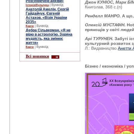
Розсекречені архіви»
Джон КУНІОС, Марк БІ
| Буквоїд
Історія/Культура
Книголав, 368 с.(п)
Анатолій Амелін, Сергій
Гайдайчук, Євгеній
Ренделл МАНРО.
А що,
Астахов. «Візія України
2035»
Олексій МУСТАФІН.
Hot
| Буквоїд
Книги
прянощів у світі люде
Дебра Сільверман. «Я не
вірю в астрологію. Зоряна
Арі ТУРУНЕН.
Забуті іс
мудрість, яка змінює
життя»
культурний розвиток 
| Буквоїд
Книги
Л.: Видавництво
Анетти 
Всі новинки
Бізнес / економіка / усп