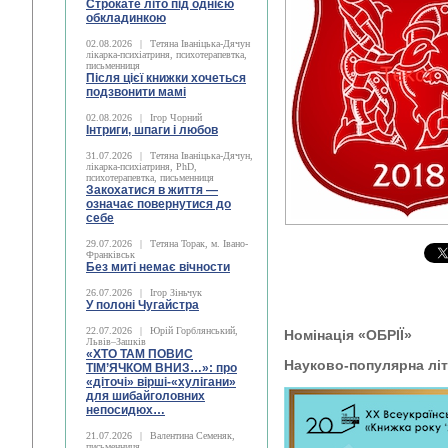
Строкате літо під однією
обкладинкою
02.08.2026
|
Тетяна Іваніцька-Дячун
лікарка-психіатриня, психотерапевтка,
письменниця
Після цієї книжки хочеться
подзвонити мамі
02.08.2026
|
Ігор Чорний
Інтриги, шпаги і любов
31.07.2026
|
Тетяна Іваніцька-Дячун,
лікарка-психіатриня, PhD,
психотерапевтка, письменниця
Закохатися в життя —
означає повернутися до
себе
29.07.2026
|
Тетяна Торак, м. Івано-
Франківськ
Без миті немає вічности
26.07.2026
|
Ігор Зіньчук
У полоні Чугайстра
22.07.2026
|
Юрій Горблянський,
Номінація «ОБРІЇ»
Львів–Зашків
«ХТО ТАМ ПОВИС
Науково-популярна лі
ТІМ’ЯЧКОМ ВНИЗ…»: про
«діточі» вірші-«хулігани»
для шибайголовних
непосидюх…
21.07.2026
|
Валентина Семеняк,
письменниця