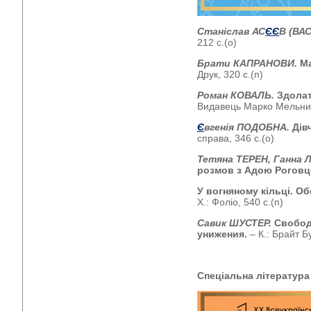
Станіслав АС
Є
Є
В (ВАС
212 с.(о)
Брати КАПРАНОВИ.
Ма
Друк, 320 с.(п)
Роман КОВАЛЬ.
Здолат
Видавець Марко Мельник,
Є
вгенія ПОДОБНА.
Дів
справа, 346 с.(о)
Тетяна ТЕРЕН, Ганна
розмов з Адою Рогов
У вогняному кільці. О
Х.: Фоліо, 540 с.(п)
Савик ШУСТЕР.
Свобод
унижения.
– К.: Брайт Бу
Спеціальна література