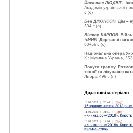
Йоганнес ЛЮДВІҐ.
Інв
Академія української пр
с.(о)
Беа ДЖОНСОН.
Дім – 
304 с.(о)
Віктор КАРПОВ.
Війсь
ЧМИР.
Державні нагор
80+56 с.(с)
Національна опера Укра
К.: Музична Україна, 352 
Почути травму. Розмов
теорії та лікування ка
Літера, 496 с.(п)
Додаткові матеріали
13.01.2019
|
20:41
|
Події
15 кращих книжок 2018 року.
11.01.2019
|
21:55
|
Події
«Книжка року’2018». Коротк
10.01.2019
|
14:04
|
Події
«Книжка року’2018». Короткі
письменство»