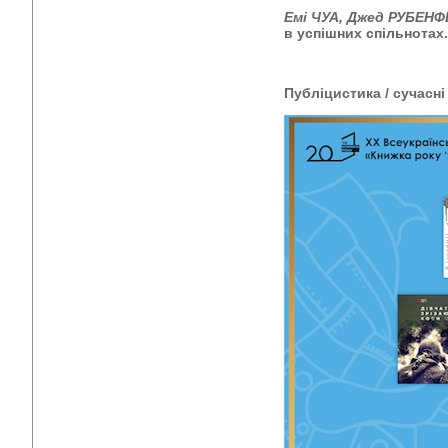
Емі ЧУА, Джед РУБЕН
в успішних спільнотах
Публіцистика / сучасн