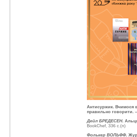
Антисуржик. Вчимося 
правильно говорити. 
Дейл БРЕДЕСЕН.
Альцг
BookChef, 336 с.(п)
Фолькер ВОЛЬФФ.
Жур