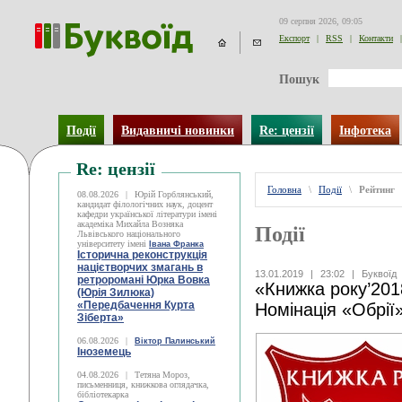
09 серпня 2026, 09:05
Експорт
|
RSS
|
Контакти
|
Пошук
Події
Видавничі новинки
Re: цензії
Інфотека
Re: цензії
Головна
\
Події
\
Рейтинг
08.08.2026
|
Юрій Горблянський,
кандидат філологічних наук, доцент
кафедри української літератури імені
академіка Михайла Возняка
Події
Львівського національного
університету імені
Івана Франка
Історична реконструкція
націєтворчих змагань в
13.01.2019
|
23:02
|
Буквоїд
ретроромані Юрка Вовка
«Книжка року’2018
(Юрія Зилюка)
«Передбачення Курта
Номінація «Обрії
Зіберта»
06.08.2026
|
Віктор Палинський
Іноземець
04.08.2026
|
Тетяна Мороз,
письменниця, книжкова оглядачка,
бібліотекарка