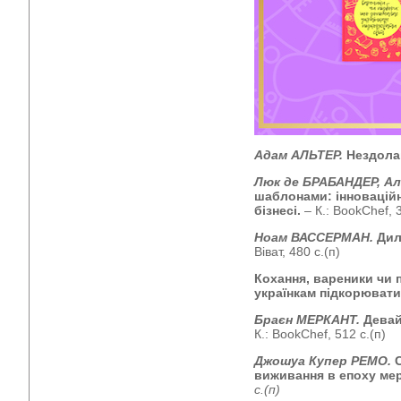
Адам АЛЬТЕР.
Нездола
Люк де БРАБАНДЕР, Ал
шаблонами: інноваційн
бізнесі.
– К.: BookChef, 
Ноам ВАССЕРМАН.
Дил
Віват, 480 с.(п)
Кохання, вареники чи 
українкам підкорювати
Браєн МЕРКАНТ.
Девай
К.: BookChef, 512 с.(п)
Джошуа Купер РЕМО.
виживання в епоху ме
с.(п)