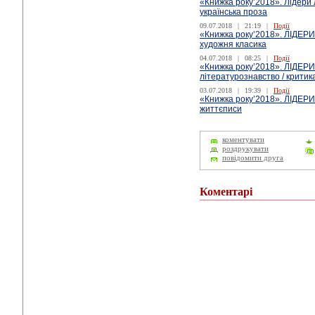
«Книжка року’2018». Лідери 
українська проза
09.07.2018
|
21:19
|
Події
«Книжка року’2018». ЛІДЕРИ
художня класика
04.07.2018
|
08:25
|
Події
«Книжка року’2018». ЛІДЕРИ
літературознавство / критик
03.07.2018
|
19:39
|
Події
«Книжка року’2018». ЛІДЕРИ
життєписи
коментувати
роздрукувати
повідомити друга
Коментарі