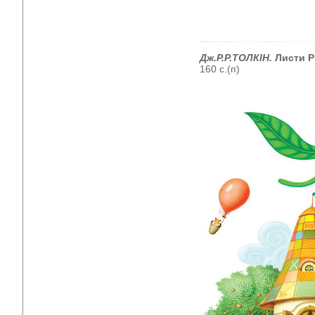
Дж.Р.Р.ТОЛКІН.
Листи Р
160 с.(п)