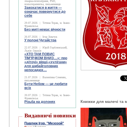
лікарка-психіатриня, PhD,
психотерапевтка, письменниця
Закохатися в життя —
означає повернутися до
себе
29.07.2026
|
Тетяна Торак, м. Івано-
Франківськ
Без миті немає вічности
26.07.2026
|
Ігор Зіньчук
У полоні Чугайстра
22.07.2026
|
Юрій Горблянський,
Львів–Зашків
«ХТО ТАМ ПОВИС
ТІМ’ЯЧКОМ ВНИЗ…»: про
«діточі» вірші-«хулігани»
для шибайголовних
непосидюх…
21.07.2026
|
Валентина Семеняк,
письменниця
Бути Небом ― це любити
всіх
20.07.2026
|
Тетяна Торак, м. Івано-
Франківськ
Книжки для малечі та
Різьба на долонях
Видавничі новинки
Павлюк Ігор. "Мезозой"