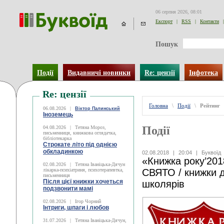
06 серпня 2026, 08:01
Експорт
|
RSS
|
Контакти
|
Пошук
Події
Видавничі новинки
Re: цензії
Інфотека
Re: цензії
Головна
\
Події
\
Рейтинг
06.08.2026
|
Віктор Палинський
Іноземець
Події
04.08.2026
|
Тетяна Мороз,
письменниця, книжкова оглядачка,
бібліотекарка
Строкате літо під однією
обкладинкою
02.08.2018
|
20:04
|
Буквоїд
«Книжка року’201
02.08.2026
|
Тетяна Іваніцька-Дячун
лікарка-психіатриня, психотерапевтка,
СВЯТО / книжки 
письменниця
Після цієї книжки хочеться
школярів
подзвонити мамі
02.08.2026
|
Ігор Чорний
Інтриги, шпаги і любов
31.07.2026
|
Тетяна Іваніцька-Дячун,