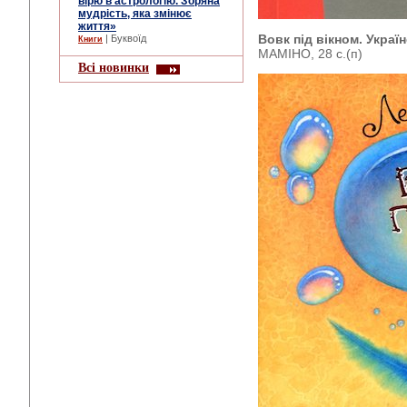
вірю в астрологію. Зоряна
мудрість, яка змінює
життя»
Вовк під вікном. Украї
| Буквоїд
Книги
МАМІНО, 28 с.(п)
Всі новинки