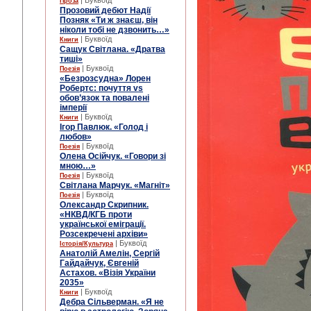
| Буквоїд
Проза
Прозовий дебют Надії
Позняк «Ти ж знаєш, він
ніколи тобі не дзвонить…»
| Буквоїд
Книги
Сащук Світлана. «Дратва
тиші»
| Буквоїд
Поезія
«Безрозсудна» Лорен
Робертс: почуття vs
обов’язок та повалені
імперії
| Буквоїд
Книги
Ігор Павлюк. «Голод і
любов»
| Буквоїд
Поезія
Олена Осійчук. «Говори зі
мною…»
| Буквоїд
Поезія
Світлана Марчук. «Магніт»
| Буквоїд
Поезія
Олександр Скрипник.
«НКВД/КГБ проти
української еміграції.
Розсекречені архіви»
| Буквоїд
Історія/Культура
Анатолій Амелін, Сергій
Гайдайчук, Євгеній
Астахов. «Візія України
2035»
| Буквоїд
Книги
Дебра Сільверман. «Я не