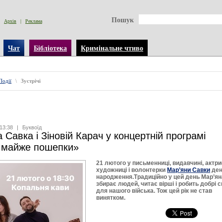
Пошук
Архів
|
Реклама
Чат
Бібліотека
Кримінальне чтиво
Події
\
Зустрічі
13:38
|
Буквоїд
 Савка і Зіновій Карач у концертній програмі
, майже пошепки»
21 лютого у письменниці, видавчині, актри
художниці і волонтерки
Мар’яни Савки
де
народження.Традиційно у цей день Мар’ян
збирає людей, читає вірші і робить добрі 
для нашого війська. Тож цей рік не став
винятком.