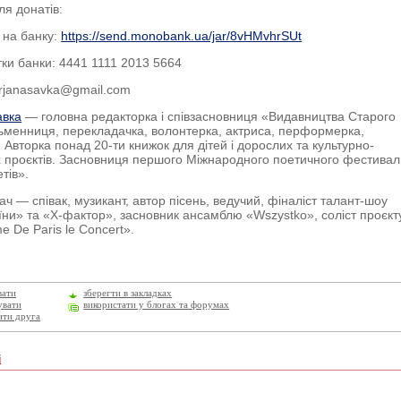
ля донатів:
 на банку:
https://send.monobank.ua/jar/8vHMvhrSUt
ки банки: 4441 1111 2013 5664
rjanasavka@gmail.com
авка
—
головна редакторка і співзасновниця «Видавництва Старого
ьменниця, перекладачка, волонтерка, актриса, перформерка,
 Авторка понад 20-ти книжок для дітей і дорослих та культурно-
 проєктів. Засновниця першого Міжнародного поетичного фестива
тів».
рач —
співак, музикант, автор пісень, ведучий, фіналіст талант-шоу
їни» та «Х-фактор»,
засновник ансамблю «Wszystko», соліст проєкт
e De Paris le Concert».
вати
зберегти в закладках
увати
використати у блогах та форумах
ити друга
і