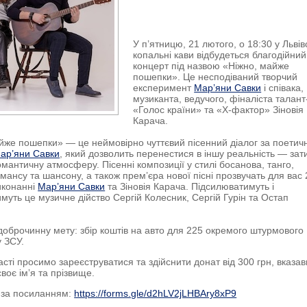
У п’ятницю, 21 лютого, о 18:30 у Львів
копальні кави відбудеться благодійний
концерт під назвою «Ніжно, майже
пошепки». Це несподіваний творчий
експеримент
Мар’яни Савки
і співака,
музиканта, ведучого, фіналіста талан
«Голос країни» та «Х-фактор» Зіновія
Карача.
йже пошепки» — це неймовірно чуттєвий пісенний діалог за поети
ар’яни Савки
, який дозволить перенестися в іншу реальність — зат
омантичну атмосферу. Пісенні композиції у стилі босанова, танго,
омансу та шансону, а також прем’єра нової пісні прозвучать для вас 
иконанні
Мар’яни Савки
та Зіновія Карача. Підсилюватимуть і
имуть це музичне дійство Сергій Колесник, Сергій Гурін та Остап
доброчинну мету: збір коштів на авто для 225 окремого штурмового
 ЗСУ.
асті просимо зареєструватися та здійснити донат від 300 грн, вказа
воє імʼя та прізвище.
 за посиланням:
https://forms.gle/d2hLV2jLHBAry8xP9