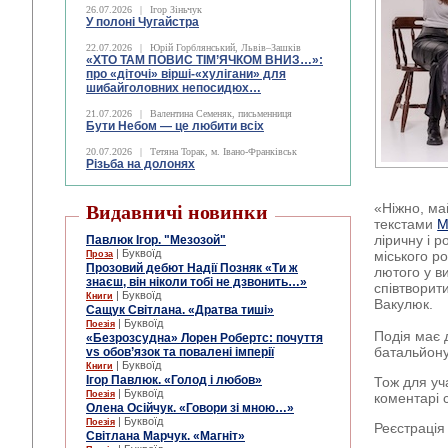
26.07.2026
|
Ігор Зіньчук
У полоні Чугайстра
22.07.2026
|
Юрій Горблянський, Львів–Зашків
«ХТО ТАМ ПОВИС ТІМ’ЯЧКОМ ВНИЗ…»:
про «діточі» вірші-«хулігани» для
шибайголовних непосидюх…
21.07.2026
|
Валентина Семеняк, письменниця
Бути Небом ― це любити всіх
20.07.2026
|
Тетяна Торак, м. Івано-Франківськ
Різьба на долонях
«Ніжно, ма
Видавничі новинки
текстами
М
ліричну і р
Павлюк Ігор. "Мезозой"
| Буквоїд
міського р
Проза
Прозовий дебют Надії Позняк «Ти ж
лютого у в
знаєш, він ніколи тобі не дзвонить…»
співтворит
| Буквоїд
Книги
Вакулюк.
Сащук Світлана. «Дратва тиші»
| Буквоїд
Поезія
Подія має 
«Безрозсудна» Лорен Робертс: почуття
батальйону
vs обов’язок та повалені імперії
| Буквоїд
Книги
Ігор Павлюк. «Голод і любов»
Тож для уч
| Буквоїд
Поезія
коментарі с
Олена Осійчук. «Говори зі мною…»
| Буквоїд
Поезія
Реєстрація
Світлана Марчук. «Магніт»