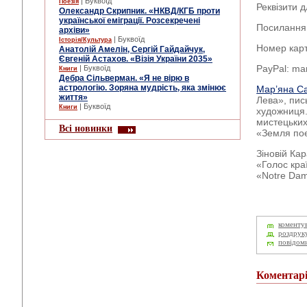
| Буквоїд
Поезія
Реквізити д
Олександр Скрипник. «НКВД/КГБ проти
української еміграції. Розсекречені
Посилання
архіви»
| Буквоїд
Історія/Культура
Номер карт
Анатолій Амелін, Сергій Гайдайчук,
Євгеній Астахов. «Візія України 2035»
PayPal: ma
| Буквоїд
Книги
Дебра Сільверман. «Я не вірю в
астрологію. Зоряна мудрість, яка змінює
Мар’яна С
життя»
Лева», пис
| Буквоїд
Книги
художниця.
мистецьких
Всі новинки
«Земля пое
Зіновій Ка
«Голос кра
«Notre Dam
коменту
роздрук
повідом
Коментар