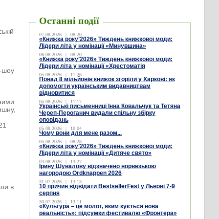
Останні події
ській
07.08.2026
|
08:20
«Книжка року’2026» Тиждень книжкової моди:
Лідери літа у номінації «Минувшина»
06.08.2026
|
08:20
«Книжка року’2026» Тиждень книжкової моди:
Лідери літа у номінації «Хрестоматія
т-шоу
05.08.2026
|
11:26
Понад 8 мільйонів книжок згоріли у Харкові: як
допомогти українським видавництвам
відновитися
чними
05.08.2026
|
11:17
Українські письменниці Інна Ковальчук та Тетяна
ишну,
Череп-Пероганич видали спільну збірку
оповідань
21
05.08.2026
|
10:04
Чому вони для мене разом...
05.08.2026
|
08:28
«Книжка року’2026» Тиждень книжкової моди:
Лідери літа у номінації «Дитяче свято»
04.08.2026
|
13:27
Ірину Шувалову відзначено норвезькою
нагородою Ordknappen 2026
31.07.2026
|
13:13
вши в
10 причин відвідати BestsellerFest у Львові 7-9
серпня
30.07.2026
|
13:11
«Культура – це молот, яким кується нова
реальність»: підсумки фестивалю «Фронтера»