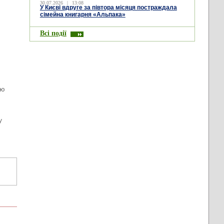
30.07.2026
|
13:08
У Києві вдруге за півтора місяця постраждала
сімейна книгарня «Альпака»
Всі події
лю
у