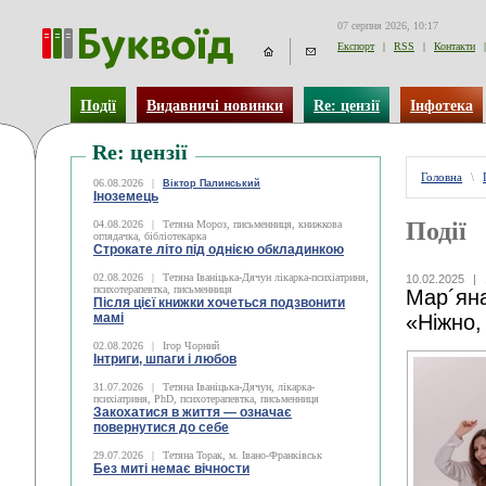
07 серпня 2026, 10:17
Експорт
|
RSS
|
Контакти
|
Події
Видавничі новинки
Re: цензії
Інфотека
Re: цензії
Головна
\
06.08.2026
|
Віктор Палинський
Іноземець
Події
04.08.2026
|
Тетяна Мороз, письменниця, книжкова
оглядачка, бібліотекарка
Строкате літо під однією обкладинкою
02.08.2026
|
Тетяна Іваніцька-Дячун лікарка-психіатриня,
10.02.2025
|
психотерапевтка, письменниця
Мар´яна
Після цієї книжки хочеться подзвонити
мамі
«Ніжно
02.08.2026
|
Ігор Чорний
Інтриги, шпаги і любов
31.07.2026
|
Тетяна Іваніцька-Дячун, лікарка-
психіатриня, PhD, психотерапевтка, письменниця
Закохатися в життя — означає
повернутися до себе
29.07.2026
|
Тетяна Торак, м. Івано-Франківськ
Без миті немає вічности