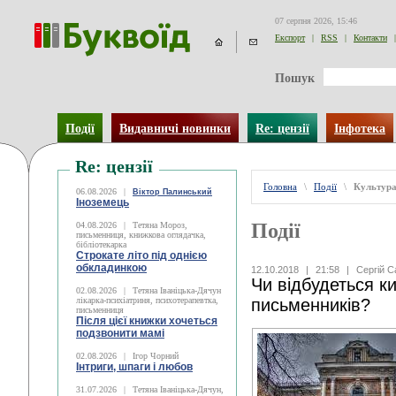
07 серпня 2026, 15:46
Експорт
|
RSS
|
Контакти
|
Пошук
Події
Видавничі новинки
Re: цензії
Інфотека
Re: цензії
Головна
\
Події
\
Культур
06.08.2026
|
Віктор Палинський
Іноземець
Події
04.08.2026
|
Тетяна Мороз,
письменниця, книжкова оглядачка,
бібліотекарка
Строкате літо під однією
обкладинкою
12.10.2018
|
21:58
|
Сергій С
Чи відбудеться к
02.08.2026
|
Тетяна Іваніцька-Дячун
лікарка-психіатриня, психотерапевтка,
письменників?
письменниця
Після цієї книжки хочеться
подзвонити мамі
02.08.2026
|
Ігор Чорний
Інтриги, шпаги і любов
31.07.2026
|
Тетяна Іваніцька-Дячун,