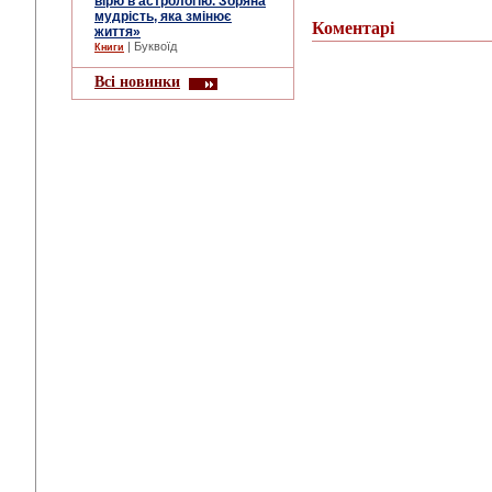
вірю в астрологію. Зоряна
мудрість, яка змінює
Коментарі
життя»
| Буквоїд
Книги
Всі новинки