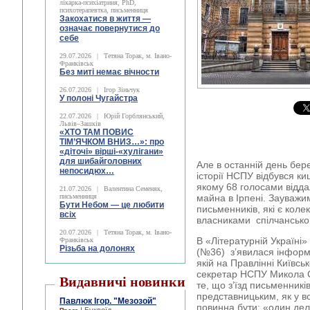
лікарка-психіатриня, PhD,
психотерапевтка, письменниця
Закохатися в життя —
означає повернутися до
себе
29.07.2026
|
Тетяна Торак, м. Івано-
Франківськ
Без миті немає вічности
26.07.2026
|
Ігор Зіньчук
У полоні Чугайстра
22.07.2026
|
Юрій Горблянський,
Львів–Зашків
«ХТО ТАМ ПОВИС
ТІМ’ЯЧКОМ ВНИЗ…»: про
«діточі» вірші-«хулігани»
для шибайголовних
Але в останній день бер
непосидюх…
історії НСПУ відбувся ки
якому 68 голосами віддал
21.07.2026
|
Валентина Семеняк,
письменниця
майна в Ірпені. Зауважи
Бути Небом ― це любити
письменників, які є кол
всіх
власниками спілчансько
20.07.2026
|
Тетяна Торак, м. Івано-
В «Літературній Україні»
Франківськ
Різьба на долонях
(№36) з’явилася інформа
якій на Правлінні Київськ
секретар НСПУ Микола 
Видавничі новинки
те, що з’їзд письменникі
представницьким, як у вс
Павлюк Ігор. "Мезозой"
повинна бути: «один деле