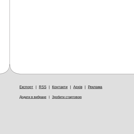
Експорт
|
RSS
|
Контакти
|
Архів
|
Реклама
Додати в вибране
|
Зробити стартовою