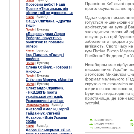
| Буквоїд
Проза
Правління Київської орга
Прозовий дебют Надії
проголосувало за цю пр
Позняк «Ти ж знаєш, він
ніколи тобі не дзвонить…»
| Буквоїд
Однак серед письменникі
Книги
Сащук Світлана. «Дратва
готується кишеньковий з’
тиші»
архітектури на вулиці Ба
| Буквоїд
Поезія
знаходиться головний оф
«Безрозсудна» Лорен
покупець на цей будино
Робертс: почуття vs
забезпечити продаж з ус
обов’язок та повалені
витікають. Свого часу н
імперії
| Буквоїд
кум Путіна Віктор Медве
Книги
Ігор Павлюк. «Голод і
Російської Федерації в У
любов»
| Буквоїд
Поезія
Незабаром має відбутися
Олена Осійчук. «Говори зі
письменників України, на
мною…»
з головою Михайлом Си
| Буквоїд
Поезія
формат маленького з’їз
Світлана Марчук. «Магніт»
скрутою та економією ко
| Буквоїд
Поезія
Олександр Скрипник.
шириться занепокоєння, 
«НКВД/КГБ проти
Будинок літераторів на в
української еміграції.
пристанище, де вони мож
Розсекречені архіви»
зустрічі.
| Буквоїд
Історія/Культура
Анатолій Амелін, Сергій
Гайдайчук, Євгеній
Астахов. «Візія України
коментувати
2035»
роздрукувати
| Буквоїд
Книги
повідомити друга
Дебра Сільверман. «Я не