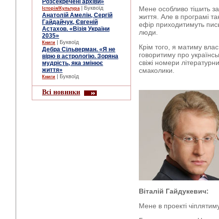
Розсекречені архіви»
| Буквоїд
Мене особливо тішить за
Історія/Культура
Анатолій Амелін, Сергій
життя. Але в програмі та
Гайдайчук, Євгеній
ефір приходитимуть пись
Астахов. «Візія України
люди.
2035»
| Буквоїд
Книги
Крім того, я матиму влас
Дебра Сільверман. «Я не
говоритиму про українськ
вірю в астрологію. Зоряна
свіжі номери літературних
мудрість, яка змінює
життя»
смаколики.
| Буквоїд
Книги
Всі новинки
Віталій Гайдукевич:
Мене в проекті чіплятиму