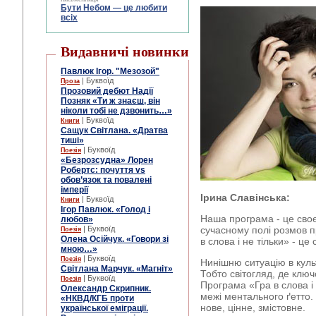
Бути Небом ― це любити
всіх
Видавничі новинки
Павлюк Ігор. "Мезозой"
| Буквоїд
Проза
Прозовий дебют Надії
Позняк «Ти ж знаєш, він
ніколи тобі не дзвонить…»
| Буквоїд
Книги
Сащук Світлана. «Дратва
тиші»
| Буквоїд
Поезія
«Безрозсудна» Лорен
Робертс: почуття vs
обов’язок та повалені
імперії
Ірина Славінська:
| Буквоїд
Книги
Ігор Павлюк. «Голод і
Наша програма - це своє
любов»
| Буквоїд
сучасному полі розмов п
Поезія
Олена Осійчук. «Говори зі
в слова і не тільки» - це
мною…»
| Буквоїд
Поезія
Нинішню ситуацію в куль
Світлана Марчук. «Магніт»
Тобто світогляд, де клю
| Буквоїд
Поезія
Програма «Гра в слова і 
Олександр Скрипник.
межі ментального ґетто.
«НКВД/КГБ проти
нове, цінне, змістовне.
української еміграції.