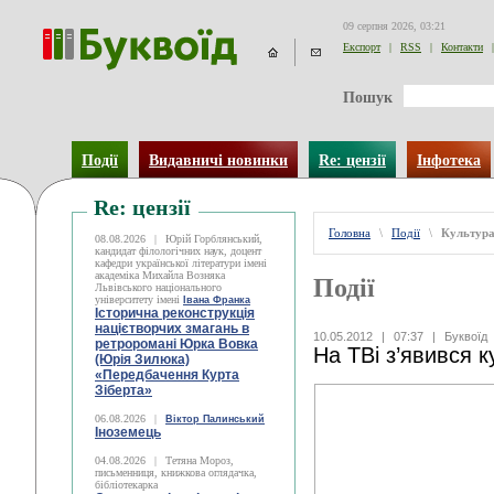
09 серпня 2026, 03:21
Експорт
|
RSS
|
Контакти
|
Пошук
Події
Видавничі новинки
Re: цензії
Інфотека
Re: цензії
Головна
\
Події
\
Культур
08.08.2026
|
Юрій Горблянський,
кандидат філологічних наук, доцент
кафедри української літератури імені
академіка Михайла Возняка
Події
Львівського національного
університету імені
Івана Франка
Історична реконструкція
націєтворчих змагань в
10.05.2012
|
07:37
|
Буквоїд
ретроромані Юрка Вовка
На ТВі з’явився 
(Юрія Зилюка)
«Передбачення Курта
Зіберта»
06.08.2026
|
Віктор Палинський
Іноземець
04.08.2026
|
Тетяна Мороз,
письменниця, книжкова оглядачка,
бібліотекарка