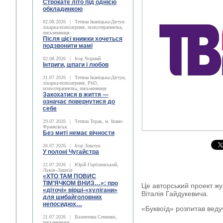
Строкате літо під однією
обкладинкою
02.08.2026
|
Тетяна Іваніцька-Дячун
лікарка-психіатриня, психотерапевтка,
письменниця
Після цієї книжки хочеться
подзвонити мамі
02.08.2026
|
Ігор Чорний
Інтриги, шпаги і любов
31.07.2026
|
Тетяна Іваніцька-Дячун,
лікарка-психіатриня, PhD,
психотерапевтка, письменниця
Закохатися в життя —
означає повернутися до
себе
29.07.2026
|
Тетяна Торак, м. Івано-
Франківськ
Без миті немає вічности
26.07.2026
|
Ігор Зіньчук
У полоні Чугайстра
22.07.2026
|
Юрій Горблянський,
Львів–Зашків
«ХТО ТАМ ПОВИС
ТІМ’ЯЧКОМ ВНИЗ…»: про
Це авторський проект жур
«діточі» вірші-«хулігани»
Віталія Гайдукевича.
для шибайголовних
непосидюх…
«Буквоїд» розпитав веду
21.07.2026
|
Валентина Семеняк,
письменниця