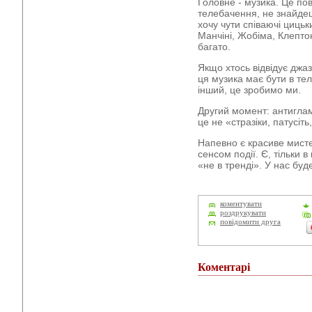
Головне - музика. Це по
телебачення, не знайдеш
хочу чути співаючі цицьк
Манчіні, Жобіма, Клепто
багато.
Якщо хтось відвідує джаз
ця музика має бути в те
інший, це зробимо ми.
Другий момент: антиглам
це не «стразіки, патусіть
Напевно є красиве мисте
сенсом події. Є, тільки 
«не в тренді». У нас буд
коментувати
роздрукувати
повідомити друга
Коментарі