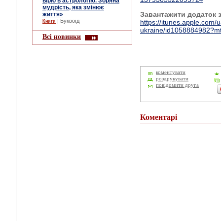
вірю в астрологію. Зоряна
мудрість, яка змінює
Завантажити додаток 
життя»
| Буквоїд
https://itunes.apple.com
Книги
ukraine/id1058884982?m
Всі новинки
коментувати
роздрукувати
повідомити друга
Коментарі