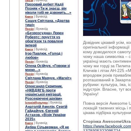
| Буквоїд
Проза
Прозовий дебют Надії
Позняк «Ти ж знаєш, він
ніколи тобі не дзвонить…»
| Буквоїд
Книги
Сащук Світлана. «Дратва
тиші»
| Буквоїд
Поезія
«Безрозсудна» Лорен
Робертс: почуття vs
обов’язок та повалені
Довідник цікавий усім, к
імперії
оригінальної інформації
| Буквоїд
Книги
кому доводилося самоту
Ігор Павлюк. «Голод і
чому наша символіка – с
любов»
українці мають сентимен
| Буквоїд
Поезія
чому ми горді за Пилип
Олена Осійчук. «Говори зі
мною…»
Кличків і літак АН-225 
| Буквоїд
Поезія
впродовж років привабл
Світлана Марчук. «Магніт»
розташований в Закарпат
| Буквоїд
Поезія
рубрики: культура, їжа, і
Олександр Скрипник.
індустрія. Власне, тут 
«НКВД/КГБ проти
Україну!
української еміграції.
Розсекречені архіви»
| Буквоїд
Повна версія Awesome Uk
Історія/Культура
Анатолій Амелін, Сергій
локацій таємних місць і 
Гайдайчук, Євгеній
цікава підбірка культурни
Астахов. «Візія України
2035»
Сторінка
Awesome
Ukra
| Буквоїд
Книги
https://www.facebook.co
Дебра Сільверман. «Я не
1379305322095724