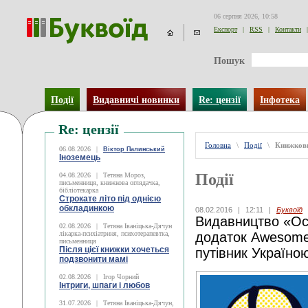
06 серпня 2026, 10:58
Експорт
|
RSS
|
Контакти
|
Пошук
Події
Видавничі новинки
Re: цензії
Інфотека
Re: цензії
Головна
\
Події
\
Книжков
06.08.2026
|
Віктор Палинський
Іноземець
Події
04.08.2026
|
Тетяна Мороз,
письменниця, книжкова оглядачка,
бібліотекарка
Строкате літо під однією
обкладинкою
08.02.2016
|
12:11
|
Буквоїд
Видавництво «Ос
02.08.2026
|
Тетяна Іваніцька-Дячун
лікарка-психіатриня, психотерапевтка,
додаток Awesome
письменниця
Після цієї книжки хочеться
путівник Україно
подзвонити мамі
02.08.2026
|
Ігор Чорний
Інтриги, шпаги і любов
31.07.2026
|
Тетяна Іваніцька-Дячун,