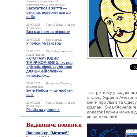
лікарка-психіатриня, PhD,
психотерапевтка, письменниця
Закохатися в життя —
означає повернутися до
себе
29.07.2026
|
Тетяна Торак, м. Івано-
Франківськ
Без миті немає вічности
26.07.2026
|
Ігор Зіньчук
У полоні Чугайстра
22.07.2026
|
Юрій Горблянський,
Львів–Зашків
«ХТО ТАМ ПОВИС
ТІМ’ЯЧКОМ ВНИЗ…»: про
«діточі» вірші-«хулігани»
для шибайголовних
непосидюх…
21.07.2026
|
Валентина Семеняк,
письменниця
Бути Небом ― це любити
Так, рік тому у видавниц
всіх
столиці України Awesome
книги про Львів та Одесу.
20.07.2026
|
Тетяна Торак, м. Івано-
Франківськ
компанії SmartAdventure
Різьба на долонях
додаток і кожен може ві
чи на планшеті.
Видавничі новинки
Павлюк Ігор. "Мезозой"