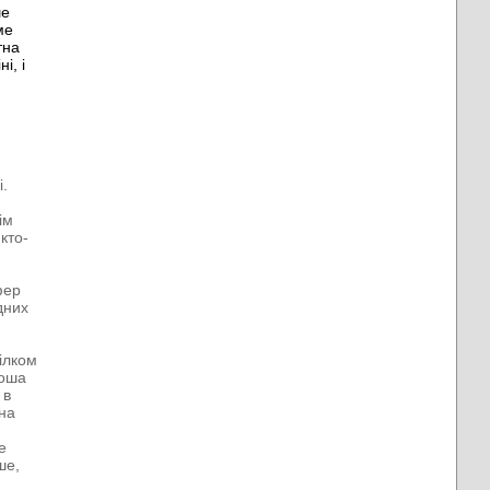
ше
ме
тна
і, і
і.
ім
кто-
фер
дних
цілком
ноша
 в
чна
е
ше,