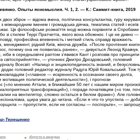
евянко. Опыты ясномыслия. Ч. 1, 2. — К.: Саммит-книга, 2019
х двох збірок — відома вчена, політична консультантка, гуру керува
 з міжнародним іменем і громадська діячка, тематика статей і есеїв 
ажає. Це філософське розмаїття іноді можна порівняти зі Спробами
бо зі стилем Террі Пратчетта, якого вона обожнює. І це не дивно —
повіді, професійна впевненість і меткий стиль справді вражають.
а, менеджмент, рідний Київ, жіноча дружба. «После прочтения книги
рос, почему она не появилась ранее», — дивується Леонід Кравчук.
, ніби в середньовіччі раптом з’явився Кант і розповів про принципи
а світосприйняття», — уточнює Дмитро Дроздовський, головний
урналу Всесвіт. «Налицо и энциклопедичность знаний, и безусловн
 додає головний редактор журналу Радуга Юрій Ковальський. Тож ту
новладцям («главное — искренность в осознании своего долга,
 мотивация политической деятельности»), і прогнози
є («по мнению Аттали, в ближайшие 50 лет с нашим миром произо
малоприятных трансформаций»), і поради початківцям («о том, по
алии на вентилятор, сложно остаться в белом фраке»). Але головн
есіоналізма, щира увага до читача. «Если я что-то упустила — доба
борщила — пропустите, если не согласны — поспорьте», — запрош
ар-Терещенко
вати
зберегти в закладках