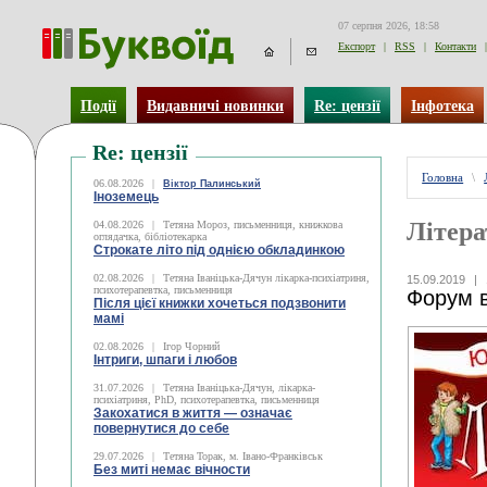
07 серпня 2026, 18:58
Експорт
|
RSS
|
Контакти
|
Події
Видавничі новинки
Re: цензії
Інфотека
Re: цензії
Головна
\
06.08.2026
|
Віктор Палинський
Іноземець
Літера
04.08.2026
|
Тетяна Мороз, письменниця, книжкова
оглядачка, бібліотекарка
Строкате літо під однією обкладинкою
02.08.2026
|
Тетяна Іваніцька-Дячун лікарка-психіатриня,
15.09.2019
|
психотерапевтка, письменниця
Форум в
Після цієї книжки хочеться подзвонити
мамі
02.08.2026
|
Ігор Чорний
Інтриги, шпаги і любов
31.07.2026
|
Тетяна Іваніцька-Дячун, лікарка-
психіатриня, PhD, психотерапевтка, письменниця
Закохатися в життя — означає
повернутися до себе
29.07.2026
|
Тетяна Торак, м. Івано-Франківськ
Без миті немає вічности