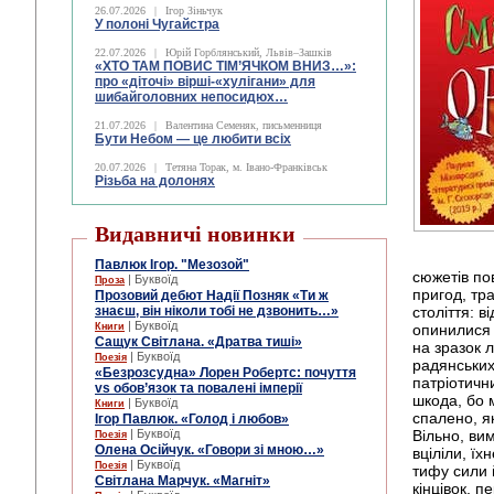
26.07.2026
|
Ігор Зіньчук
У полоні Чугайстра
22.07.2026
|
Юрій Горблянський, Львів–Зашків
«ХТО ТАМ ПОВИС ТІМ’ЯЧКОМ ВНИЗ…»:
про «діточі» вірші-«хулігани» для
шибайголовних непосидюх…
21.07.2026
|
Валентина Семеняк, письменниця
Бути Небом ― це любити всіх
20.07.2026
|
Тетяна Торак, м. Івано-Франківськ
Різьба на долонях
Видавничі новинки
Павлюк Ігор. "Мезозой"
сюжетів пов
| Буквоїд
Проза
пригод, тра
Прозовий дебют Надії Позняк «Ти ж
знаєш, він ніколи тобі не дзвонить…»
століття: в
| Буквоїд
Книги
опинилися п
Сащук Світлана. «Дратва тиші»
на зразок 
| Буквоїд
Поезія
радянських
«Безрозсудна» Лорен Робертс: почуття
патріотичн
vs обов’язок та повалені імперії
шкода, бо 
| Буквоїд
Книги
спалено, я
Ігор Павлюк. «Голод і любов»
| Буквоїд
Вільно, ви
Поезія
Олена Осійчук. «Говори зі мною…»
вціліли, ї
| Буквоїд
Поезія
тифу сили 
Світлана Марчук. «Магніт»
кінцівок, п