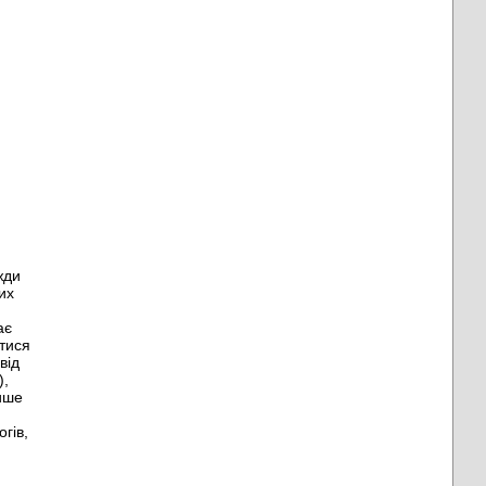
жди
их
ає
итися
від
),
лише
гів,