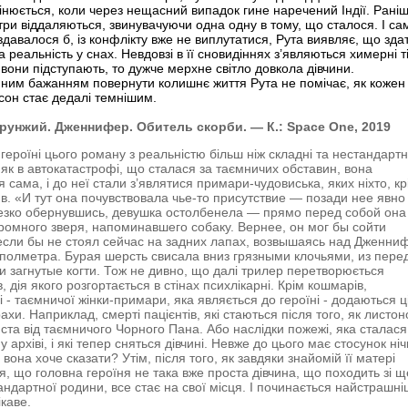
інюється, коли через нещасний випадок гине наречений Індії. Рані
стри віддаляються, звинувачуючи одна одну в тому, що сталося. І са
 здавалося б, із конфлікту вже не виплутатися, Рута виявляє, що зда
 реальність у снах. Невдовзі в її сновидіннях з’являються химерні тін
вони підступають, то дужче мерхне світло довкола дівчини.
ним бажанням повернути колишнє життя Рута не помічає, як кожен
сон стає дедалі темнішим.
рунжий. Дженнифер. Обитель скорби. — К.: Space One, 2019
героїні цього роману з реальністю більш ніж складні та нестандартн
, як в автокатастрофі, що сталася за таємничих обставин, вона
 сама, і до неї стали з’являтися примари-чудовиська, яких ніхто, кр
ив. «И тут она почувствовала чье-то присутствие — позади нее явно 
езко обернувшись, девушка остолбенела — прямо перед собой она
ромного зверя, напоминавшего собаку. Вернее, он мог бы сойти
 если бы не стоял сейчас на задних лапах, возвышаясь над Дженни
полметра. Бурая шерсть свисала вниз грязными клочьями, из пере
и загнутые когти. Тож не дивно, що далі трилер перетворюється
, дія якого розгортається в стінах психлікарні. Крім кошмарів,
і - таємничої жінки-примари, яка являється до героїні - додаються 
ахи. Наприклад, смерті пацієнтів, які стаються після того, як листо
ста від таємничого Чорного Пана. Або наслідки пожежі, яка сталася
 архіві, і які тепер сняться дівчині. Невже до цього має стосунок ні
 вона хоче сказати? Утім, після того, як завдяки знайомій її матері
ся, що головна героїня не така вже проста дівчина, що походить зі щ
андартної родини, все стає на свої місця. І починається найстрашні
ікаве.