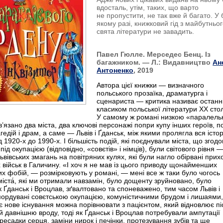
вдосталь, утім, таких, що варто
не пропустити, не так вже й багато. У 
якому разі, книжковий гід з майбутньо
свята літератури не завадить.
Павел Гюлле. Мерседес Бенц. Із
багажником. — Л.: Видавництво
Ан
Антоненко
, 2019
Автора цієї книжки — визначного
польського прозаїка, драматурга і
сценариста — критика називає останн
класиком польської літератури ХХ стол
У самому ж романі низкою «паралель
’язано два міста, два ключові персонажі попри купу інших героїв, по
гедій і драм, а саме — Львів і Ґданськ, між якими пролягла вся істо
ід 1920-х до 1990-х. І більшість подій, які поєднували міста, що згод
ід окупацією (відповідно, «совєтів» і німців), були світового рівня 
львівських змагань на повітряних кулях, які були нагло обірвані при
 військ в Галичину. «І хоч я не мав із цього приводу щонайменших
их фобій, — розмірковують у романі, — мені все ж таки було чогось
міста́, які ми отримали навзамін, було дощенту зруйновано, було
к Ґданськ і Вроцлав, зґвалтовано та споневажено, тим часом Львів і
мордувані совєтською окупацією, комуністичними брудом і лишаями
хнє нове існування можна порівнювати з пацієнтом, який відновлює пі
й давнішню вроду, тоді як Ґданськ і Вроцлав потребували ампутації
ересадки серця, заміни нирок і печінки, протезування зубів та ще