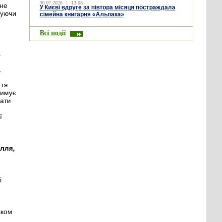
30.07.2026
|
13:08
 не
У Києві вдруге за півтора місяця постраждала
дуючи
сімейна книгарня «Альпака»
Всі події
а
,
ття
римує
вати
ї
ілля,
і
и
лком