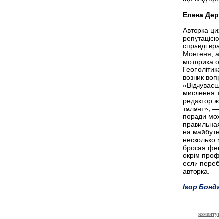
Елена Дер
Авторка ци
репутацією
справді вр
Монтеня, а
моторика о
Геополітик
возник воп
«Відчуваєш
мислення т
редактор ж
талант», —
поради мож
правильная
на майбутн
несколько 
бросая фек
окрім проф
если пере
авторка.
Ігор Бонд
коменту