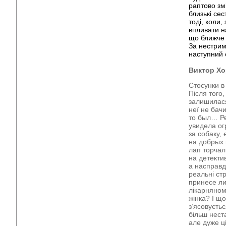
раптово зм
близькі се
тоді, коли,
впливати на
що ближче 
За нестрим
наступний 
Виктор Хо
Стосунки в 
Після того
залишилася
неї не бач
то был… Р
увидела ог
за собаку,
на добрых 
лап торчал
на детектив
а насправд
реальні стр
принесе ли
лікарняному
жінка? І що
з’ясовуєть
більш нест
але дуже ц