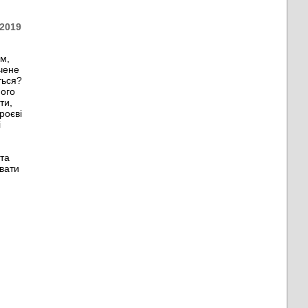
 2019
ам,
ачене
ться?
його
ти,
роєві
і
 та
увати