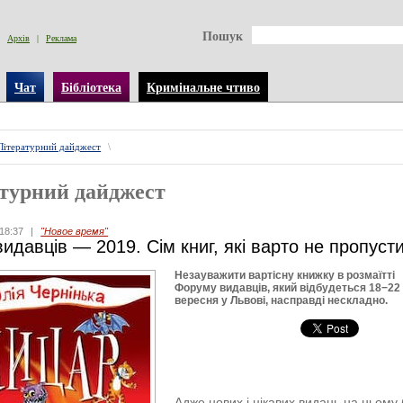
Пошук
Архів
|
Реклама
Чат
Бібліотека
Кримінальне чтиво
Літературний дайджест
\
турний дайджест
18:37
|
"Новое время"
идавців — 2019. Сім книг, які варто не пропуст
Незауважити вартісну книжку в розмаїтті
Форуму видавців, який відбудеться 18−22
вересня у Львові, насправді нескладно.
Адже нових і цікавих видань на ньому