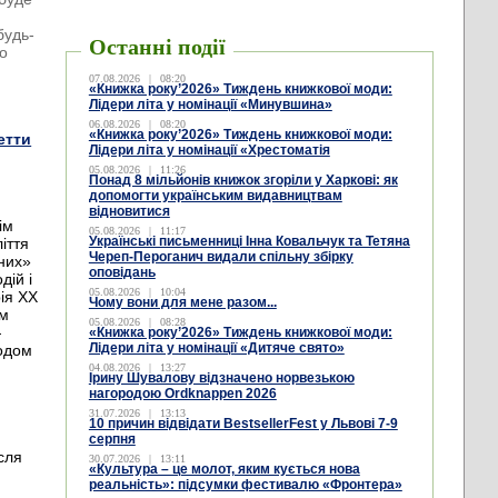
будь-
Останні події
го
07.08.2026
|
08:20
«Книжка року’2026» Тиждень книжкової моди:
Лідери літа у номінації «Минувшина»
06.08.2026
|
08:20
«Книжка року’2026» Тиждень книжкової моди:
етти
Лідери літа у номінації «Хрестоматія
05.08.2026
|
11:26
Понад 8 мільйонів книжок згоріли у Харкові: як
допомогти українським видавництвам
відновитися
ім
05.08.2026
|
11:17
Українські письменниці Інна Ковальчук та Тетяна
іття
Череп-Пероганич видали спільну збірку
них»
оповідань
дій і
05.08.2026
|
10:04
рія ХХ
Чому вони для мене разом...
ом
05.08.2026
|
08:28
—
«Книжка року’2026» Тиждень книжкової моди:
Лідери літа у номінації «Дитяче свято»
ходом
04.08.2026
|
13:27
Ірину Шувалову відзначено норвезькою
нагородою Ordknappen 2026
31.07.2026
|
13:13
10 причин відвідати BestsellerFest у Львові 7-9
,
серпня
сля
30.07.2026
|
13:11
«Культура – це молот, яким кується нова
реальність»: підсумки фестивалю «Фронтера»