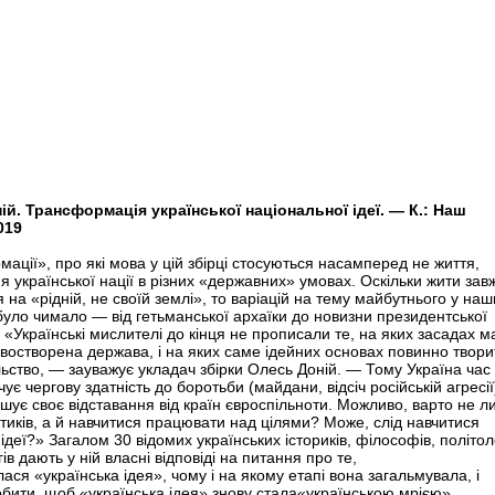
ій. Трансформація української національної ідеї. — К.: Наш
019
ації», про які мова у цій збірці стосуються насамперед не життя,
я української нації в різних «державних» умовах. Оскільки жити зав
 на «рідній, не своїй землі», то варіацій на тему майбутнього у наш
було чимало — від гетьманської архаїки до новизни президентської
. «Українські мислителі до кінця не прописали те, на яких засадах м
овостворена держава, і на яких саме ідейних основах повинно твор
льство, — зауважує укладач збірки Олесь Доній. — Тому Україна час 
чує чергову здатність до боротьби (майдани, відсіч російській агресії
ьшує своє відставання від країн євроспільноти. Можливо, варто не 
ітиків, а й навчитися працювати над цілями? Може, слід навчитися
ідеї?» Загалом 30 відомих українських істориків, філософів, політоло
ів дають у ній власні відповіді на питання про те,
ася «українська ідея», чому і на якому етапі вона загальмувала, і
обити, щоб «українська ідея» знову стала«українською мрією».