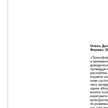
Олесь Дон
Формат, 2
«Трансформ
а виживанн
доводилося
провидців 
республіки
існувати н
нове суспі
часу засвід
однак збіл
міняти пол
коригувати 
культуролог
як розвивал
що слід зр