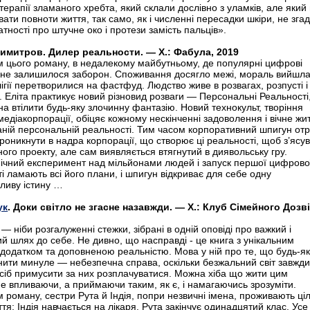
 терапії зламаного хребта, який склали дослівно з уламків, але який
вати повноти життя, так само, як і численні пересадки шкіри, не зга
атності про штучне око і протези замість пальців».
имитров. Дилер реальности. — Х.: Фабула, 2019
 цього роману, в недалекому майбутньому, де популярні цифрові
 не залишилося заборон. Споживання досягло межі, мораль вийшл
лігії перетворилися на фастфуд. Людство живе в розвагах, розпусті і
. Еліта практикує новий різновид розваги — Персональні Реальності
на втілити будь-яку злочинну фантазію. Новий технокульт, творіння
медіакорпорації, обіцяє кожному нескінченні задоволення і вічне жи
аній персональній реальності. Тим часом корпоративний шпигун от
роникнути в надра корпорації, що створює ці реальності, щоб з’ясу
ного проекту, але сам виявляється втягнутий в диявольську гру.
чний експеримент над мільйонами людей і запуск першої цифрово
віті ламають всі його плани, і шпигун відкриває для себе одну
ливу істину …
ук
. Доки світло не згасне назавжди. — Х.: Клуб Сімейного Дозв
 ніби розгалуженні стежки, зібрані в одній оповіді про важкий і
й шлях до себе. Не дивно, що насправді - це книга з унікальним
додатком та доповненою реальністю. Мова у ній про те, що будь-як
нити минуле — небезпечна справа, оскільки безжальний світ завжд
сіб примусити за них розплачуватися. Можна хіба що жити цим
е впливаючи, а приймаючи таким, як є, і намагаючись зрозуміти.
 роману, сестри Рута й Індія, попри незвичні імена, проживають ці
тя: Індія навчається на лікаря, Рута закінчує одинадцятий клас. Усе