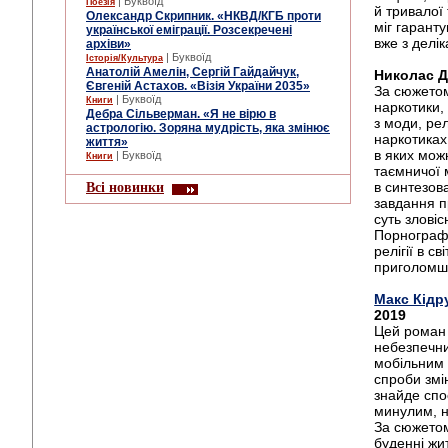
| Буквоїд
Поезія
й тривалої
Олександр Скрипник. «НКВД/КГБ проти
міг гаранту
української еміграції. Розсекречені
вже з делік
архіви»
| Буквоїд
Історія/Культура
Анатолій Амелін, Сергій Гайдайчук,
Николас Д
Євгеній Астахов. «Візія України 2035»
За сюжетом
| Буквоїд
Книги
наркотики,
Дебра Сільверман. «Я не вірю в
з моди, ре
астрологію. Зоряна мудрість, яка змінює
наркотиках
життя»
в яких мож
| Буквоїд
Книги
таємничої 
Всі новинки
в синтезов
завдання п
суть зловіс
Порнографі
релігії в с
приголомш
Макс Кідр
2019
Цей роман —
небезпечни
мобільним 
спроби змі
знайде спо
минулим, н
За сюжетом
буденні жит