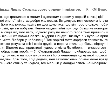
нька. Лицар Смарагдієвого ордену. Інквізитор. — К.: КМ-Букс,
го, що трапилася з малим і відважним героєм у першій книжці цієї
ої епопеї, він став добре малювати. Всі дивувалися казковим істот
а його малюнках, навіть не здогадуючись, що він просто фіксує поб
у світі, де він побував. Невже надзвичайні пригоди більш не повторя
 місяців від того часу, і одного разу по нашого героя таки прийшли 
 - вірний кіт Вовко-Славко і мудрий Гільдус Племіус. Як було не прий
е місто Люберн у небезпеці? Тож чарівні метаморфози тривають, ге
еться рятувати світ і своїх друзів, а вороги стали ще більш підступн
і. «- Вітаємо вас, правителі чудового міста Люмберн, — вживається
 образ наш герой. — Я, Смарагдієвий Лицар, прийшов до вас, щоб
 підтримкою на порятунок міста і його мешканців од чумної пошесті
раздів». Крім того, слід додати, цей захоплюючий роман може врят
осіннього спліну та нудьги, тож мерщій у мандри світом неймовірних