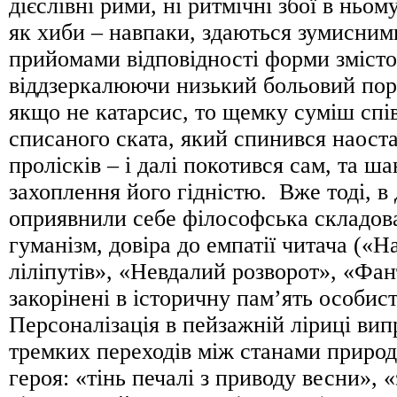
дієслівні рими, ні ритмічні збої в ньо
як хиби – навпаки, здаються зумисним
прийомами відповідності форми змісто
віддзеркалюючи низький больовий пор
якщо не катарсис, то щемку суміш спі
списаного ската, який спинився наост
пролісків – і далі покотився сам, та ш
захоплення його гідністю. Вже тоді, в 
оприявнили себе філософська складов
гуманізм, довіра до емпатії читача («Н
ліліпутів», «Невдалий розворот», «Фа
закорінені в історичну пам’ять особист
Персоналізація в пейзажній ліриці ви
тремких переходів між станами природ
героя: «тінь печалі з приводу весни», «