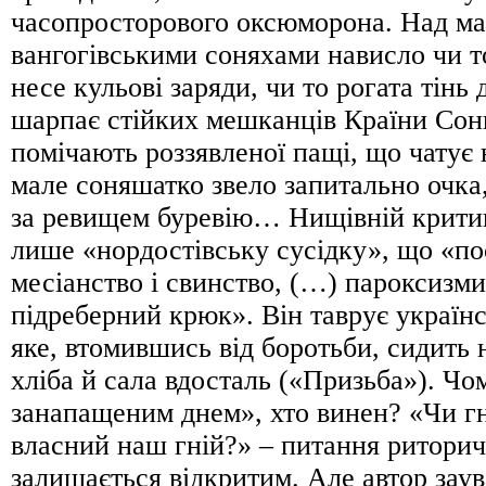
часопросторового оксюморона. Над м
вангогівськими соняхами нависло чи 
несе кульові заряди, чи то рогата тінь
шарпає стійких мешканців Країни Сон
помічають роззявленої пащі, що чатує
мале соняшатко звело запитально очка,
за ревищем буревію… Нищівній критиц
лише «нордостівську сусідку», що «по
месіанство і свинство, (…) пароксизми
підреберний крюк». Він таврує українс
яке, втомившись від боротьби, сидить н
хліба й сала вдосталь («Призьба»). Ч
занапащеним днем», хто винен? «Чи гн
власний наш гній?» – питання риторичн
залишається відкритим. Але автор зау