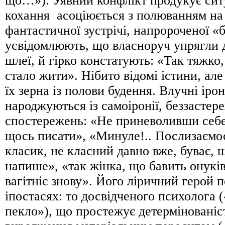
що…»). Уявний конфлікт продукує сит
кохання асоціюється з полюванням на 
фантастичної зустрічі, напророченої «
усвідомлюють, що власноруч упрягли д
шлеї, й гірко констатують: «Так тяжко
стало жити». Нібито відомі істини, ал
їх зерна із полови будення. Влучні іро
народжуються із самоіронії, беззастер
спостережень: «Не приневоливши себе,
щось писати», «Минуле!.. Послизаємос
класик, не класний давно вже, буває, 
напише», «так жінка, що бавить онуків
вагітніє знову». Його ліричний герой п
іпостасях: то досвідченого психолога
пекло»), що простежує детермінованіс