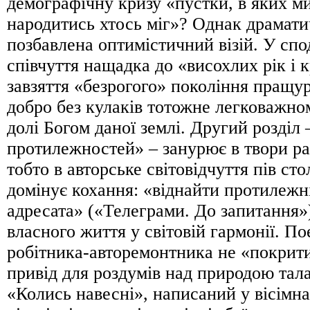
демографічну кризу «пустки, в яких ми
народитись хтось міг»? Однак драмати
позбавлена оптимістичний візій. У спо
співчуття нащадка до «висохлих рік і 
завзяття «безрогого» покоління пращу
добро без кулаків тотожне легковажно
долі Богом даної землі. Другий розділ
протилежностей» – занурює в твори ра
тобто в авторське світовідчуття пів сто
домінує кохання: «віднайти протилежні
адресата» («Телеграми. До запитання»
власного життя у світовій гармонії. П
робітника-авторемонтника не «покрит
привід для роздумів над природою тала
«Колись навесні», написаний у вісімна