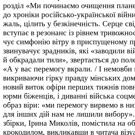
розділ «Ми починаємо очищення плане
до хроніки російсько-української війни
жаль, цілить у безкінечність. Серце св
вступає в резонанс із рівнем тривожнос
чує симфонію вітру в приспущеному пр
звинувачує зрадників, які «заводили ві
й обкрадали тили», звертається до пол
«А у вас перемогу вкрали. / І немовби 
викриваючи гірку правду мінських дом
новий виток офіри перших тижнів повн
юрми біженців, і диванні війська соцм
образ віри: «ми перемогу вирвемо в н
для інших дій нам не лишили вибору».
збірки, Ірина Миколів, помістила на о
крокодилом, викликавши в читача візу