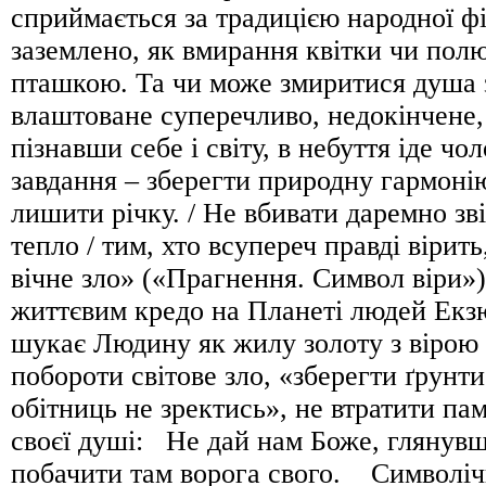
сприймається за традицією народної фі
заземлено, як вмирання квітки чи пол
пташкою. Та чи може змиритися душа
влаштоване суперечливо, недокінчене,
пізнавши себе і світу, в небуття іде ч
завдання – зберегти природну гармонію
лишити річку. / Не вбивати даремно зві
тепло / тим, хто всупереч правді вірить
вічне зло» («Прагнення. Символ віри»)
життєвим кредо на Планеті людей Екзю
шукає Людину як жилу золоту з вірою 
побороти світове зло, «зберегти ґрунти
обітниць не зректись», не втратити пам
своєї душі: Не дай нам Боже, глянувш
побачити там ворога свого. Символіч