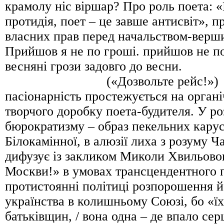
крамолу ніс віршар? Про роль поета: 
протидія, поет – це завше антисвіт», 
власних прав перед начальством-верш
Прийшов я не по гроші. прийшов не по
весняні грози задовго до весни.
(«Дозвольте рейс!») 
пасіонарність простежується на органі
творчого доробку поета-будителя. У ро
бюрократизму – образ пекельних кару
Білокамінної, в алюзії лиха з розуму Ч
дифузує із закликом Миколи Хвильовог
Москви!» в умовах трансцендентного 
протистоянні політиці розпорошення 
українства в колишньому Союзі, бо «їх
батьківщин, / вона одна – де впало сер