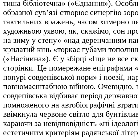
тиша бібліотечна» («Єднання»). Особл
образної сув’язі створює синергію зор
тактильних вражень, часом химерно п
художньою уявою, як, cкажімо, сон про
на зиму у степу» «над деренчанням па
крилатий кінь «торкає губами тополин
(«Насінина»). Є у збірці «Іще не все с
сторінки. Це помережане епіграфами 
попурі совдепівської пори» і поезії, н
повномасштабною війною. Очевидно, 
совдепівська відбиває період державно
помноженого на автобіографічні втрати
ввімкнула червоне світло для бунтівлив
караючи за невідповідність «ні ідеолог
естетичним критеріям радянської літе