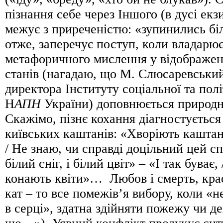
пізнання себе через Іншого (в дусі екз
межує з приреченістю: «зупинились біл
отже, заперечує поступ, коли владарює
метафоричного мислення у відображен
станів (нагадаю, що М. Слюсаревськи
директора Інституту соціальної та полі
Н
АПН
України) доповнюється природн
Скажімо, пізнє кохання діагностується
київських каштанів: «Хворіють каштани
/ Не знаю, чи справді доцільний цей сп
білий сніг, і білий цвіт» – «І так буває,
конають квіти»… Любов і смерть, краса
кат – то все помежів’я вибору, коли «
в серці», здатна здійняти пожежу чи де