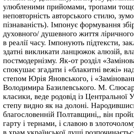
улюбленими прийомами, тропами тощо
неповторність авторського стилю, зум
пізнаваність). Імпонує формування збір
духовного/ душевного життя ліричного
в реалії часу. Імпонують підтексти, зак
здатні викликати ланцюжок алюзій, вл
постмодернізму. Як-от розділ «Замінов
спокушає згадати і «блакитні вежі» на
степом Юрія Яновського, і «Замінован
Володимира Базилевського. М. Слюсаре
класики, веде родовід із Центральної 
степу видно як на долоні. Народившись
благословенній Полтавщині,, він прой
гарту і тернами, і славою в злоточоло
в храм української душі розпочинаєть