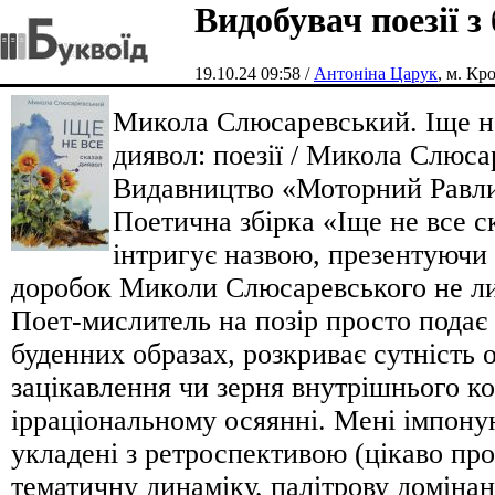
Видобувач поезії з 
19.10.24 09:58 /
Антоніна Царук
, м. К
Микола Слюсаревський. Іще не
диявол: поезії / Микола Слюсар
Видавництво «Моторний Равли
Поетична збірка «Іще не все с
інтригує назвою, презентуючи
доробок Миколи Слюсаревського не ли
Поет-мислитель на позір просто подає 
буденних образах, розкриває сутність о
зацікавлення чи зерня внутрішнього ко
ірраціональному осяянні. Мені імпон
укладені з ретроспективою (цікаво пр
тематичну динаміку, палітрову домінан