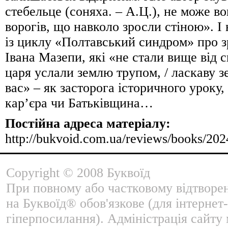
стебельце (соняха. – А.Ц.), не може в
ворогів, що навколо зросли стіною». І
із циклу «Полтавський синдром» про з
Івана Мазепи, які «не стали вище від св
царя услали землю трупом, / ласкаву з
вас» – як засторога історичного уроку,
кар’єра чи Батьківщина…
Постійна адреса матеріалу:
http://bukvoid.com.ua/reviews/books/20
Copyright © 2008 Буквоїд
При повному або частковому відтворе
на Буквоїд® обов'язкове (для інтернет-
гіперпосилання). Адміністрація сайту