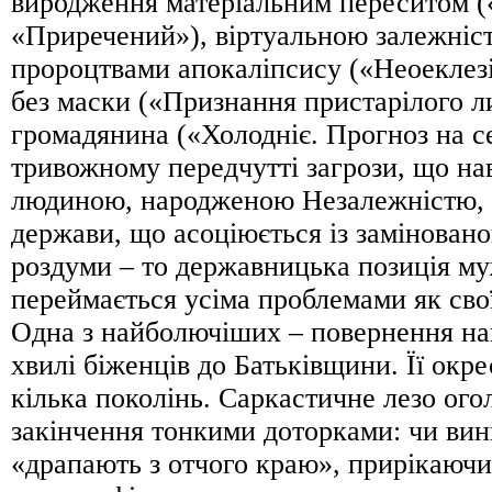
виродження матеріальним переситом (
«Приречений»), віртуальною залежніс
пророцтвами апокаліпсису («Неоеклезі
без маски («Признання пристарілого ли
громадянина («Холодніє. Прогноз на с
тривожному передчутті загрози, що на
людиною, народженою Незалежністю, 
держави, що асоціюється із замінован
роздуми – то державницька позиція му
переймається усіма проблемами як сво
Одна з найболючіших – повернення на
хвилі біженців до Батьківщини. Її окре
кілька поколінь. Саркастичне лезо ого
закінчення тонкими доторками: чи винн
«драпають з отчого краю», прирікаючи