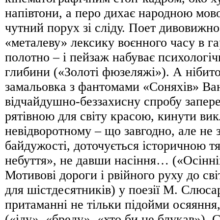
напівтони, а перо дихає народною мов
чутний порух зі сліду. Поет дивовижн
«металеву» лексику воєнного часу в г
полотно – і пейзаж набуває психологі
глибини («Золоті фюзеляжі»). А нібит
замальовка з фантомами «Соняхів» Ва
відчайдушно-беззахисну спробу запере
рятівною для світу красою, кинути ви
невідворотному – що завгодно, але не 
байдужості, доточується історичною тя
небуття», не давши насіння… («Осінні
Мотивові дороги і рвійного руху до сві
для шістдесятників) у поезії М. Слюса
притаманні не тільки підойми осяяння,
(«іду», «бреду», «хто би не блукав»). 