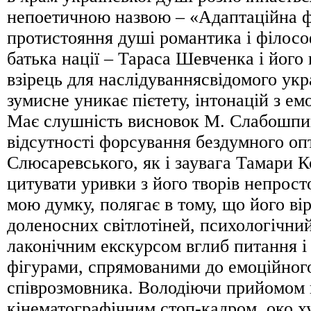
непоетичною назвою – «Адаптаційна ф
протистояння душі романтика і філософ
батька нації – Тараса Шевченка і його
взірець для наслідуваннясвідомого укр
зумисне уникає пієтету, інтонацій з е
Має слушність висновок М. Слабошпи
відсутності форсування бездумного опт
Слюсаревського, як і заувага Тамари 
цитувати уривки з його творів непрост
мою думку, полягає в тому, що його ві
доленосних світлотіней, психологічний
лаконічним екскурсом вглиб питання 
фігурами, спрямованими до емоційного
співрозмовника. Володіючи прийомом 
кінематографічним стоп-кадром, око 