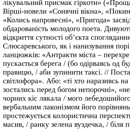
лікувальний присмак гіркоти» («Проща
Вірші-новели «Сонячні вікна», «Покин
«Колись напровесні», «Пригода» засв
обдарованість молодого поета. Дивуют
відкриття сутності об’єкта споглядан
Слюсаревського, як і нанизування пор
ланцюжків: «Антракти міста – перехр
пускається берега / (бо одірвавсь од бу
правицю, / аби зупинити таксі. // Пос
світлофора». Або: «ті хто наразивсь на
зостались перед богом непорочні», «н
чорних кіс лякала / мого лебедошийог
вербальним лаконізмом його порівнянь
простежується колористична перспект
масив, / ранку зелена вуздечка, / біля