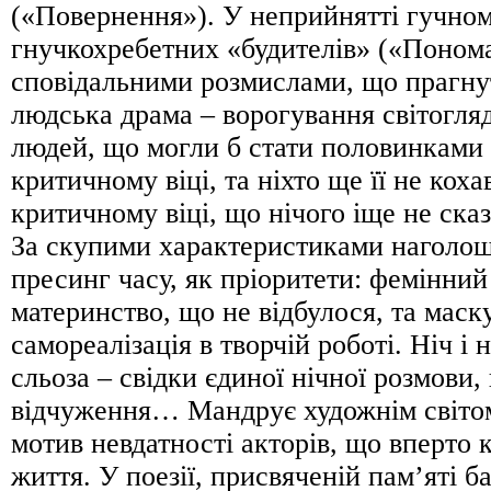
(«Повернення»). У неприйнятті гучно
гнучкохребетних «будителів» («Поном
сповідальними розмислами, що прагнут
людська драма – ворогування світогля
людей, що могли б стати половинками 
критичному віці, та ніхто ще її не кохав
критичному віці, що нічого іще не сказ
За скупими характеристиками наголош
пресинг часу, як пріоритети: фемінний
материнство, що не відбулося, та маск
самореалізація в творчій роботі. Ніч і
сльоза – свідки єдиної нічної розмови
відчуження… Мандрує художнім світо
мотив невдатності акторів, що вперто 
життя. У поезії, присвяченій пам’яті б