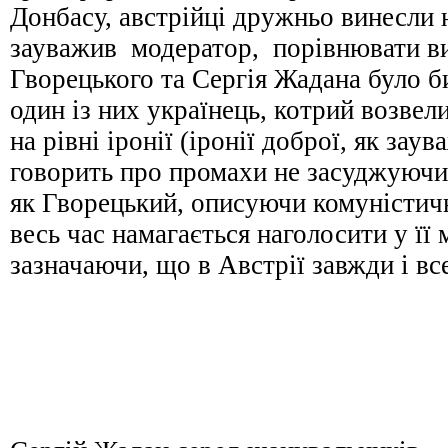
Донбасу, австрійці дружньо винесли н
зауважив модератор, порівнювати в
Гворецького та Сергія Жадана було б
один із них українець, котрий возвел
на рівні іронії (іронії доброї, як зау
говорить про промахи не засуджуючи 
як Гворецький, описуючи комуністич
весь час намагається наголосити у її
зазначаючи, що в Австрії завжди і вс