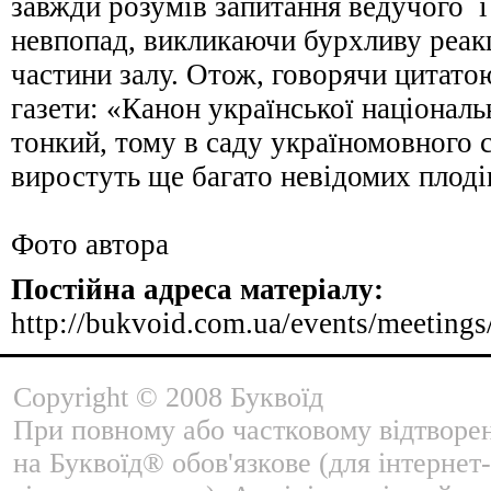
завжди розумів запитання ведучого і
невпопад, викликаючи бурхливу реак
частини залу. Отож, говорячи цитатою
газети: «Канон української національ
тонкий, тому в саду україномовного
виростуть ще багато невідомих плоді
Фото автора
Постійна адреса матеріалу:
http://bukvoid.com.ua/events/meeting
Copyright © 2008 Буквоїд
При повному або частковому відтворе
на Буквоїд® обов'язкове (для інтернет-