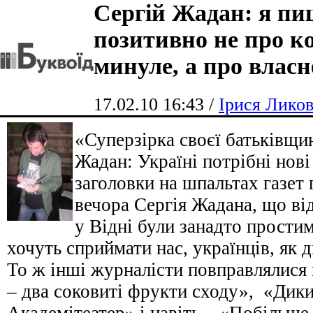
Сергій Жадан: я п
позитивно не про к
минуле, а про влас
17.02.10 16:43 /
Ірися Лико
«Суперзірка своєї батьківщ
Жадан: Україні потрібні нові
заголовки на шпальтах газет 
вечора Сергія Жадана, що ві
у Відні були занадто простим
хочуть сприймати нас, українців, як д
То ж інші журналісти повправлялися
– два соковиті фрукти сходу», «Дики