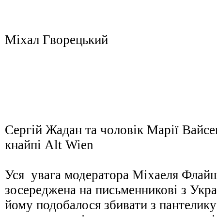
Міхал Гворецький
Сергій Жадан та чоловік Марії Вайсе
кнайпі Alt Wien
Уся увага модератора Міхаеля Флайш
зосереджена на письменникові з Укра
йому подобалося збивати з пантелику