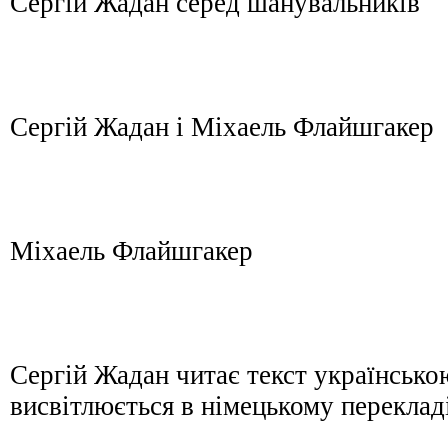
Сергій Жадан серед шанувальників
Сергій Жадан і Міхаель Флайшгакер
Міхаель Флайшгакер
Сергій Жадан читає текст українською
висвітлюється в німецькому переклад