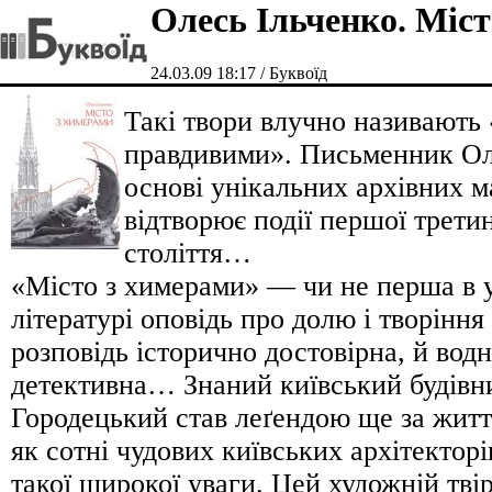
Олесь Ільченко. Міс
24.03.09 18:17 / Буквоїд
Такі твори влучно називають
правдивими». Письменник Ол
основі унікальних архівних м
відтворює події першої трети
століття…
«Місто з химерами» — чи не перша в 
літературі оповідь про долю і творіння
розповідь історично достовірна, й вод
детективна… Знаний київський будівн
Городецький став леґендою ще за житт
як сотні чудових київських архітекторі
такої широкої уваги. Цей художній тві