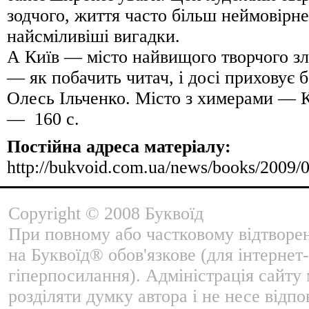
зодчого, життя часто більш неймовірне
найсміливіші вигадки.
А Київ — місто найвищого творчого зл
— як побачить читач, і досі приховує
Олесь Ільченко. Місто з химерами — К.
— 160 с.
Постійна адреса матеріалу:
http://bukvoid.com.ua/news/books/2009/
Copyright © 2008 Буквоїд
При повному або частковому відтворе
на Буквоїд® обов'язкове (для інтернет-
гіперпосилання). Адміністрація сайту
розділяти думку автора і не несе відпо