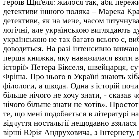
героїв Щиґеля: жилося так, аби переж
детективи іншого поляка – Марека Кра
детективи, як на мене, часом штучнуват
логічні, але українською виглядають д
українською не так багато всього є, ви
доводиться. На разі інтенсивно вивчаю
перша книжка, яку наважилася взяти в
історії» Петера Бікселя, швейцарця, с
Фріша. Про нього в Україні знають хіб
філологи, а шкода. Одна з історій почи
більше нічого не хочу знати, - сказав ч
нічого більше знати не хотів». Простота
те, що мені подобається в літературі н
відчуття ностальгії нещодавно взялася
вірші Юрія Андруховича, з Інтернету, в