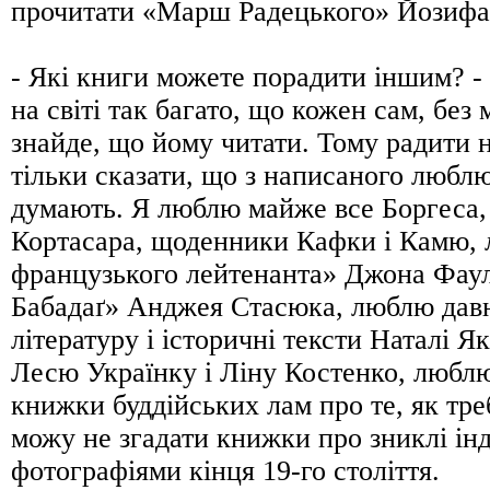
прочитати «Марш Радецького» Йозифа
- Які книги можете порадити іншим? -
на світі так багато, що кожен сам, без
знайде, що йому читати. Тому радити 
тільки сказати, що з написаного люблю
думають. Я люблю майже все Боргеса,
Кортасара, щоденники Кафки і Камю,
французького лейтенанта» Джона Фаул
Бабадаґ» Анджея Стасюка, люблю дав
літературу і історичні тексти Наталі 
Лесю Українку і Ліну Костенко, любл
книжки буддійських лам про те, як тр
можу не згадати книжки про зниклі інд
фотографіями кінця 19-го століття.