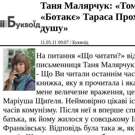
Таня Малярчук: «То
«Ботакє» Тараса Прох
душу»
11.05.11 09:07 / Буквоїд
На питання «Що читати?» ві
письменниця Таня Малярчук
- Що Ви читали останнім ча
книжка, яку я прочитала і як
мене величезне враження, це
Маріуша Щиґеля. Неймовірно цікаві іс
часів комунізму. Після неї я вперше сп
батька, як йому жилося у совєцькому І
Франківську. Відповідь була така ж, як