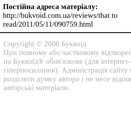
Постійна адреса матеріалу:
http://bukvoid.com.ua/reviews/that to
read/2011/05/11/090759.html
Copyright © 2008 Буквоїд
При повному або частковому відтворе
на Буквоїд® обов'язкове (для інтернет-
гіперпосилання). Адміністрація сайту
розділяти думку автора і не несе відпо
авторські матеріали.