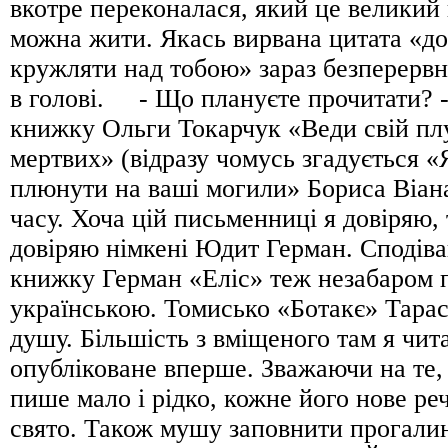
вкотре переконалася, який це великий 
можна жити. Якась вирвана цитата «до
кружляти над тобою» зараз безперервн
в голові. - Що плануєте прочитати? 
книжку Ольги Токарчук «Веди свій пл
мертвих» (відразу чомусь згадується 
плюнути на ваші могили» Бориса Віана
часу. Хоча цій письменниці я довіряю, 
довіряю німкені Юдит Герман. Сподів
книжку Герман «Еліс» теж незабаром 
українською. Томисько «Ботакє» Тарас
душу. Більшість з вміщеного там я чит
опубліковане вперше. Зважаючи на те
пише мало і рідко, кожне його нове ре
свято. Також мушу заповнити прогалину