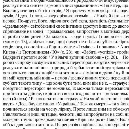
умонтований в образ «зовнішнього природного (й індустріяльно
реалізує його синтез гармонії з дисгармонійним: «Під вітер, що 
Вколисуючи десь батіг петрів, / Я пролечу між всякі-різні люде
зумів, / І дух, і плоть – зверх різних розумів… / Надія й сни – не
перше. По-друге, його, ліричного суб’єкта, здатність (схильніс
«ідеальному» світобаченні своє інтимне (доступ інших до якого
спрямоване на зовні – громадянське, випростане в мотивах держ
ці розбатьківщинені / Запалають – сюди і туди. / І повіриться: оч
суди» (с. 13), а відтак таке, що формує не стільки суб’єкта-лірик
соціолога, геополітика й дипломата: «І сміюсь, і покивую / Ане
Києва / із Тютюнником / Ю» (с. 23), чи: «Забиті «успіхів» гроби
Відкриті протяги доби / У вільглі вуличні свободи» (с. 28). По
робить спробу позбутися власних пересторог, набутих через от
реагувати на зовнішнє – природи й урбаністично-індустріяльног
осторонь головних подій: «на хотіння – каміння відмов / ну й не
он мій жовтень мій київ – немов / зранку килим хтось перський 
суб’єкт такого типу – що хоче бути тим, ким він не є, – страчує 
позбутися пересторог не можливо, їх можна тільки переосмисл
прийняти за дійсне, скріпити своєю згодою чи то – мовчанням: 
нею (й поза) / Різного чатовано страху. // На який не стане герої
вчуть. / Десь блукає слово «Україна», / Теж як смерть – та я йог
починається вихід на чесну лірику. Проте лише ним не обмежує
з’являються й інші читацькі чесноти, які випробувати на собі ні
модерністично промаркована поезія «Вірші на розі» Павла Вол
об’єкт для такого хотіння. Ця рецензія надійшла на конкурс лі