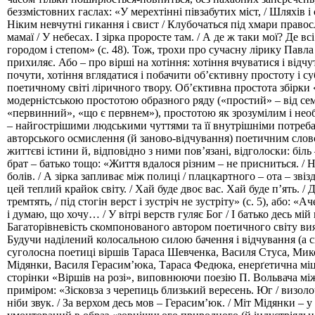
беззмістовних гаслах: «У мерехтінні півзабутих міст, / Шляхів і 
Ніким невчутні гикання і свист / Клубочаться під хмари правос
мамаї / У небесах. І зірка проросте там. / А де ж таки мої? Де вс
городом і степом» (с. 48). Тож, трохи про сучасну лірику Павла
прихиляє. Або – про вірші на хотіння: хотіння вчуватися і відчу
почути, хотіння вглядатися і побачити об’єктивну простоту і су
поетичному світі ліричного твору. Об’єктивна простота збірки «
модерністською простотою образного ряду («простий» – від се
«первинний», «що є первнем»), простотою як зрозумілим і нео
– найгострішими людськими чуттями та її внутрішніми потре
авторського осмислення (й заново-відчування) поетичним сло
життєві істини й, відповідно з ними пов’язані, відголоски: біль 
брат – батько тощо: «Життя вдалося різним – не присниться. /
болів. / А зірка запливає між полиці / плацкартного – ота – звіз
цей теплий крайок світу. / Хай буде двоє вас. Хай буде п’ять. / Д
тремтять, / під стогін верст і зустріч не зустріту» (с. 5), або: «А
і думаю, що хочу… / У вітрі верств гуляє Бог / І батько десь мій в
Багаторівневість скомпонованого автором поетичного світу вия
Будучи наділений колосальною силою бачення і відчування (а 
суголосна поетиці віршів Тараса Шевченка, Василя Стуса, Ми
Мідянки, Василя Герасим’юка, Тараса Федюка, енерґетична мі
сторінки «Віршів на розі», виповнюючи поезію П. Вольвача мі
приміром: «Зісковза з черепиць близький вересень. Юг / визолоч
ніби звук. / За верхом десь мов – Герасим’юк. / Міт Мідянки – у лі