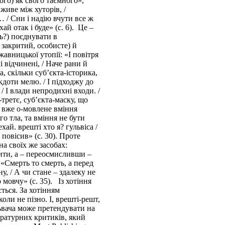
го) як свого таємного»,
живе між хуторів, /
… / Сни і надію вчути все ж
хай отак і буде» (с. 6). Це –
ть?) поєднувати в
 закритий, особисте) й
авницької утопії: «І повітря
і відчинені, / Наче рани й
а, скільки суб’єкта-історика,
кдоти мелю. / І підходжу до
 / І влади непродихні входи. /
-третє, суб’єкта-маску, що
е вже о-мовлене вміння
о тла, та вміння не бути
хай. врешті хто я? гульвіса /
повісив» (с. 30). Проте
на своїх же засобах:
ити, а – переосмисливши –
«Смерть то смерть, а перед
ну, / А чи стане – здалеку не
о мовчу» (с. 35). Із хотіння
ться. За хотінням
коли не пізно. І, врешті-решт,
ьвача може претендувати на
тературних критиків, який