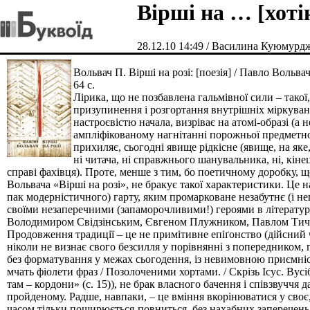
Вірші на … [хоті
28.12.10 14:49 / Василина Куюмурд
Вольвач П. Вірші на розі: [поезія] / Павло Вольвач
64 с.
Лірика, що не позбавлена гальмівної сили – такої
призупинення і розгортання внутрішніх міркуван
настроєвістю начала, визріває на атомі-образі (а
ампліфікованому нагнітанні порожньої предметнос
прихиляє, сьогодні явище рідкісне (явище, на яке,
ні читача, ні справжнього шанувальника, ні, кіне
справі фахівця). Проте, менше з тим, бо поетичному доробку, 
Вольвача «Вірші на розі», не бракує такої характеристики. Це 
пак модерністичного) гарту, яким промарковане незабутнє (і не
своїми незаперечними (запаморочливими!) героями в літератур
Володимиром Свідзінським, Євгеном Плужником, Павлом Ти
Продовження традиції – це не примітивне епіґонство (дійсний 
ніколи не визнає свого безсилля у порівнянні з попередником, 
без форматування у межах сьогодення, із невимовною приємніс
мчать фіолети фраз / Позолоченими хортами. / Скрізь Ісус. Вусіб
там – кордони» (с. 15)), не брак власного бачення і співзвуччя 
пройденому. Радше, навпаки, – це вміння вкорінюватися у своє, 
часом тільки поширюється-повниться, без нахабних заперечень