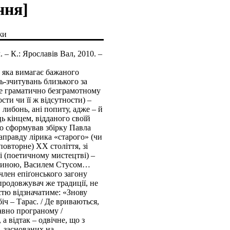
ння]
жи
. – К.: Ярославів Вал, 2010. –
, яка вимагає бажаного
ь-зчитувань близького за
 не граматично безграмотному
ти чи її ж відсутности) –
 либонь, ані попиту, адже – й
ць кінцем, відданого своїй
що сформував збірку Павла
направду лірика «старого» (чи
повторне) ХХ століття, зі
і (поетичному мистецтві) –
чиною, Василем Стусом…
член епіґонського загону
продовжувач же традиції, не
тю відзначатиме: «Знову
іч – Тарас. / Де вриваються,
давно програному /
а відтак – одвічне, що з
, заснованих на