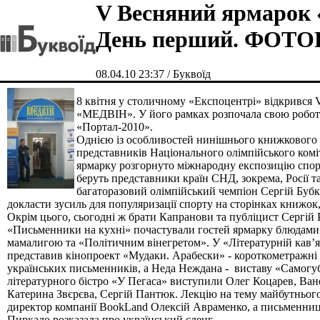
V Весняний ярмарок
День перший. ФО
08.04.10 23:37 / Буквоїд
8 квітня у столичному «Експоцентрі» відкрився
«МЕДВІН». У його рамках розпочала свою робот
«Портал-2010».
Однією із особливостей нинішнього книжкового 
представників Національного олімпійського коміт
ярмарку розгорнуто міжнародну експозицію спорт
беруть представники країн СНД, зокрема, Росії т
багаторазовий олімпійський чемпіон Сергій Буб
докласти зусиль для популяризації спорту на сторінках книжок,
Окрім цього, сьогодні ж брати Капранови та публіцист Сергій 
«Письменники на кухні» почастували гостей ярмарку блюдами
мамалигою та «Політичним вінегретом». У «Літературній кав
представив кінопроект «Мудаки. Арабески» - короткометражні 
українських письменників, а Неда Неждана - виставу «Самогуб
літературного бістро «У Пегаса» виступили Олег Коцарев, Ва
Катерина Звєрєва, Сергій Пантюк. Лекцію на тему майбутньог
директор компанії BookLand Олексій Авраменко, а письменниця
Пиркало розказала про український сленг.