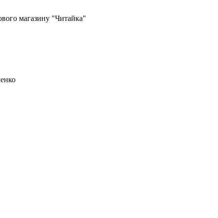
ового магазину "Читайка"
менко