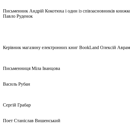
Письменник Андрій Кокотюха і один із співзасновників книжк
Павло Руденок
Керівник магазину електронних книг BookLand Олексій Авра
Письменниця Міла Іванцова
Василь Рубан
Сергій Грабар
Поет Станіслав Вишенський