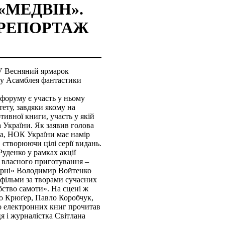
 «МЕДВІН».
ТОРЕПОРТАЖ
 V Весняний ярмарок
у Асамблея фантастики
форуму є участь у ньому
ету, завдяки якому на
ивної книги, участь у якій
а України. Як заявив голова
ка, НОК України має намір
 створюючи цілі серії видань.
Руденко у рамках акції
 власного приготування –
’ярні» Володимир Войтенко
фільми за творами сучасних
ство самоти». На сцені ж
но Крюґер, Павло Коробчук,
о електронних книг прочитав
 і журналістка Світлана