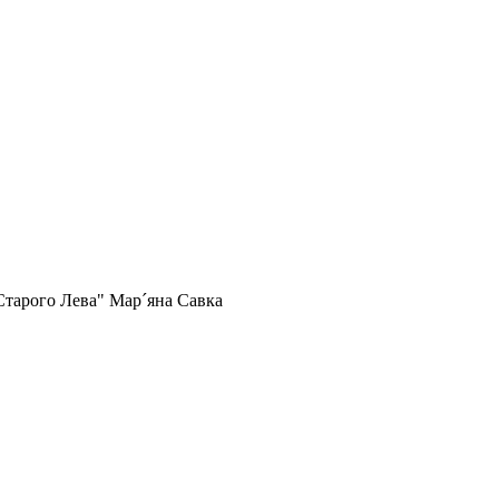
Старого Лева" Мар´яна Савка