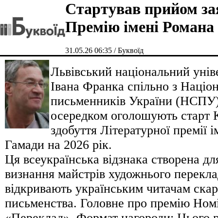
Стартував прийом за
Премію імені Романа
31.05.26 06:35 / Буквоїд
Львівський національний унів
Івана Франка спільно з Націо
письменників України (НСПУ) 
осередком оголошують старт 
здобуття Літературної премії 
Гамади на 2026 рік.
Ця всеукраїнська відзнака створена дл
визнання майстрів художнього переклад
відкривають українським читачам скар
письменства. Головне про премію Номі
«Переклад». Формат нагороди: Цього 