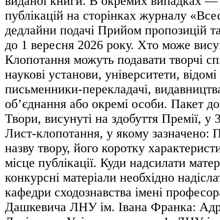
виданої книги. В окремих випадках —
публікацій на сторінках журналу «Всес
дедлайни подачі Прийом пропозицій та
до 1 вересня 2026 року. Хто може вису
Клопотання можуть подавати творчі спі
наукові установи, університети, відом
письменники-перекладачі, видавництва
об’єднання або окремі особи. Пакет д
Твори, висунуті на здобуття Премії, у 
Лист-клопотання, у якому зазначено: П
назву твору, його коротку характеристи
місце публікації. Куди надсилати матер
конкурсні матеріали необхідно надісла
кафедри сходознавства імені професо
Дашкевича ЛНУ ім. Івана Франка: Адре