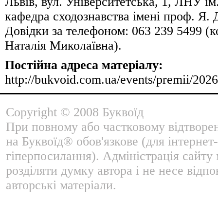
Львів, вул. Університетська, 1, ЛНУ ім
кафедра сходознавства імені проф. Я.
Довідки за телефоном: 063 239 5499 (
Наталія Миколаївна).
Постійна адреса матеріалу:
http://bukvoid.com.ua/events/premii/202
Copyright © 2008 Буквоїд
При повному або частковому відтворе
на Буквоїд® обов'язкове (для інтернет-
гіперпосилання). Адміністрація сайту
розділяти думку автора і не несе відпо
авторські матеріали.