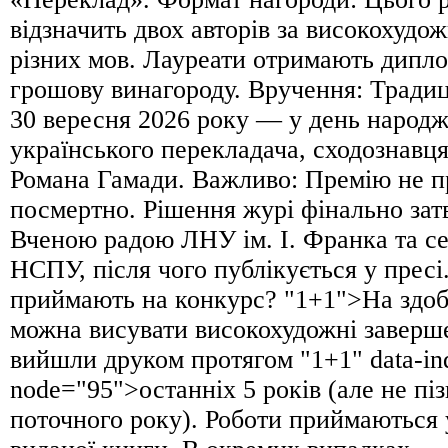
відзначить двох авторів за високохудож
різних мов. Лауреати отримають дипл
грошову винагороду. Вручення: Традиц
30 вересня 2026 року — у день народ
українського перекладача, сходознавця
Романа Гамади. Важливо: Премію не 
посмертно. Рішення журі фінально зат
Вченою радою ЛНУ ім. І. Франка та се
НСПУ, після чого публікується у пресі
приймають на конкурс? "1+1">На здоб
можна висувати високохудожні заверш
вийшли друком протягом "1+1" data-ind
node="95">останніх 5 років (але не пі
поточного року). Роботи приймаються 