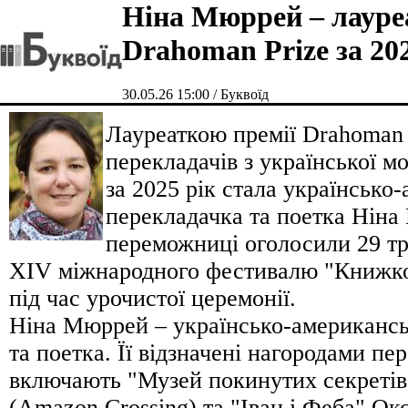
Ніна Мюррей – лауре
Drahoman Prize за 20
30.05.26 15:00 / Буквоїд
Лауреаткою премії Drahoman 
перекладачів з української м
за 2025 рік стала українсько
перекладачка та поетка Ніна
переможниці оголосили 29 тр
XIV міжнародного фестивалю "Книжко
під час урочистої церемонії.
Ніна Мюррей – українсько-американсь
та поетка. Її відзначені нагородами пе
включають "Музей покинутих секретів
(Amazon Crossing) та "Іван і Феба" О