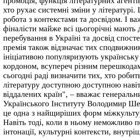
промоція, функція літературних агентів
хто рухає системні зміни у літературі.
робота з контекстами та досвідом. І в
фіналісти майже всі цьогорічні мають 
перебування в Україні та досвід спост
премія також відзначає тих сподвижник
ініціативою популяризують українську 
кордоном, всупереч різним перешкодам
сьогодні раді визначити тих, хто робит
літературу доступною доступною наві
віддалених країн", – вважає генеральн
Українського Інституту Володимир Ш
це одна з найщиріших форм міжкультур
Навіть тоді, коли в ньому неможливо п
інтонації, культурні контексти, внутр