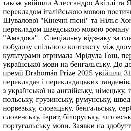
також увійшли Алессандро Акіллі та 
перекладом італійською мовою поетичн
Шувалової "Кінечні пісні" та Нільс Хо
перекладом шведською мовою роману 
"Амадока". Спеціальну відзнаку за гл
побудову спільного контексту між дво
культурами отримала Мрідула Ґош, пе
української мови на бенгальську. До д
премії Drahomán Prize 2025 увійшли 3
перекладач і перекладацьких тандемів
з української на англійську, німецьку, і
польську, грузинську, румунську, швед
норвезьку, словацьку, бенгальську, сер
словенську, іврит, білоруську, литовсь
португальську мови. Заявки на здобутт