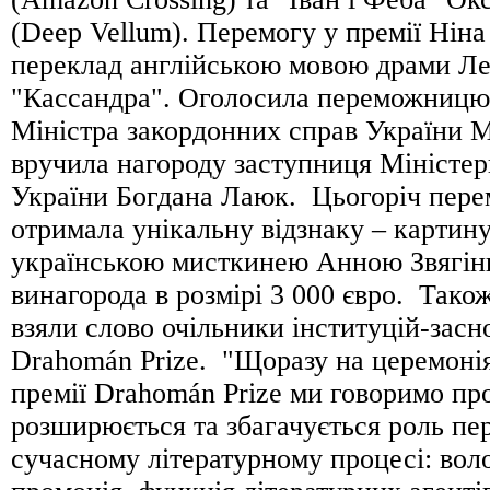
(Deep Vellum). Перемогу у премії Ніна
переклад англійською мовою драми Ле
"Кассандра". Оголосила переможницю
Міністра закордонних справ України М
вручила нагороду заступниця Міністер
України Богдана Лаюк. Цьогоріч пер
отримала унікальну відзнаку – картину
українською мисткинею Анною Звягін
винагорода в розмірі 3 000 євро. Тако
взяли слово очільники інституцій-засн
Drahomán Prize. "Щоразу на церемоні
премії Drahomán Prize ми говоримо про
розширюється та збагачується роль пе
сучасному літературному процесі: вол