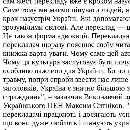
сам жест перекладу вже є кроком назу
Саме тому ми маємо цінувати людей, я
крок назустріч Україні. Які допомагаю
зрозумілими світові. Але переклад — ц
Це також форма адвокації. Перекладаю
перекладач щоразу пояснює своїм чита
книжка варта уваги. Чому саме цей ав
Чому ця культура заслуговує бути почу
особливо важливо для України. Бо поп
травму, попри спроби звести нас лише
заголовків, Україна є значно більшою 
страждання", – зазначив Виконавчий д
Українського ПЕН Максим Ситніков. "
перекладачі працюють і досягають успі
що вони дуже люблять і шанують украї