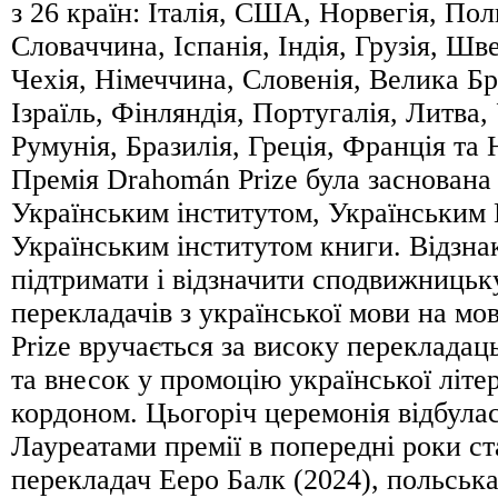
з 26 країн: Італія, США, Норвегія, Пол
Словаччина, Іспанія, Індія, Грузія, Шве
Чехія, Німеччина, Словенія, Велика Бр
Ізраїль, Фінляндія, Португалія, Литва
Румунія, Бразилія, Греція, Франція та
Премія Drahomán Prize була заснована
Українським інститутом, Українським
Українським інститутом книги. Відзна
підтримати і відзначити сподвижницьк
перекладачів з української мови на мо
Prize вручається за високу перекладац
та внесок у промоцію української літе
кордоном. Цьогоріч церемонія відбула
Лауреатами премії в попередні роки с
перекладач Ееро Балк (2024), польськ