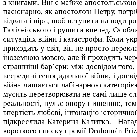
з книгами. Він є майже апостольською
пасіонарію, як апостолові Петру, потр
відвага і віра, щоб вступити на води р
Галілейського і рушити вперед. Особл
ситуаціях війни і катастрофи. Коли ук
приходить у світ, він не просто перекл
іноземною мовою, але й проходить чер
страшніші бар´єри: між досвідом того,
всередині геноцидальної війни, і досві
війна лишається лабінарною категоріє
мусить перетворювати не самі лише сло
реальності, пульс опору нищенню, тем
впертість любові, інтонацію історичної
підкреслила Катерина Калитко. Нагад
короткого списку премії Drahomán Priz