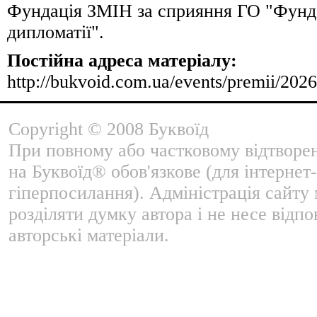
Фундація ЗМІН за сприяння ГО "Фунда
дипломатії".
Постійна адреса матеріалу:
http://bukvoid.com.ua/events/premii/202
Copyright © 2008 Буквоїд
При повному або частковому відтворе
на Буквоїд® обов'язкове (для інтернет-
гіперпосилання). Адміністрація сайту
розділяти думку автора і не несе відпо
авторські матеріали.