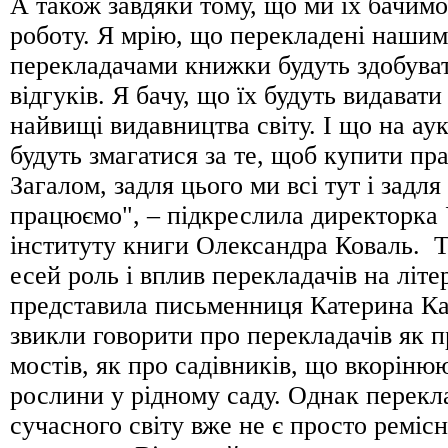
А також завдяки тому, що ми їх бачимо
роботу. Я мрію, що перекладені наши
перекладачами книжки будуть здобуват
відгуків. Я бачу, що їх будуть видавати
найвищі видавництва світу. І що на ау
будуть змагатися за те, щоб купити пр
Загалом, задля цього ми всі тут і задля
працюємо", – підкреслила директорка 
інституту книги Олександра Коваль. 
есей роль і вплив перекладачів на літ
представила письменниця Катерина К
звикли говорити про перекладачів як п
мостів, як про садівників, що вкоріню
рослини у рідному саду. Однак перекл
сучасного світу вже не є просто ремі