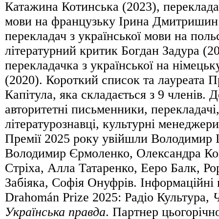
Катажина Котинська (2023), перекладач
мови на французьку Ірина Дмитришин 
перекладач з української мови на поль
літературний критик Богдан Задура (20
перекладачка з української на німецьк
(2020). Короткий список та лауреата П
Капітула, яка складається з 9 членів. Д
авторитетні письменники, перекладачі,
літературознавці, культурні менеджери
Премії 2025 року увійшли Володимир
Володимир Єрмоленко, Олександра Ко
Стріха, Алла Татаренко, Ееро Балк, Ро
Забіяка, Софія Онуфрів. Інформаційні 
Drahomán Prize 2025: Радіо Культура,
Українська правда
. Партнер цьогорічно