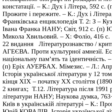
констатації. – К.: Дух і Літера, 592 с
Прожите і пережите. – К.: Дух і Літера,
Франківська енциклопедія Т. 2: З – Куз
Івана Франка НАНУ; Світ, 912 с. (п
Микола Хвильовий. – Х: Фоліо, 416 с. 
22 видання Літературознавство / кри
АГЕЄВА. Проти культурної амнезії. Ес
національну пам’ять та ідентичність. – 
(п) Еріх АУЕРБАХ. Мімезис. – Л.: Апріо
Історія української літератури у 12 том
кінця ХІХ – початку ХХ століття (1890
2 книгах; Т.12. Література після 1991 р
літератури НАНУ; Наукова думка, 763+
Київ в українській літературі – К.: Про
Юрій КОВАЛІВ. Історія української лі