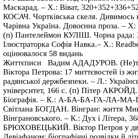
Маскарад. – Х.: Віват, 320+352+336+52
КОСАЧ. Чортківська скеля. Дивимось в
Чарівна Україна. Довоєнна проза. – Х:
(п) Пантелеймон КУЛІШ. Чорна рада: 
Ілюстраторка Софія Навка.– Х.: Readber
оцінювалося 58 видань
Життєписи Вадим АДАДУРОВ. (Не)та
Віктора Петрова: 17 миттєвостей із жи
радянської держбезпеки. – Л.: Україн
університет, 166 с. (п) Пітер АКРОЙД
Біографія. – К.: А-БА-БА-ГА-ЛА-МА-ГА
Світлана БОГДАН. Вінгран: життя Ми
Вінграновського. – К.: Дух і Літера, 36
БРЮХОВЕЦЬКИЙ. Віктор Петров у дво
Левіафаном: біографічні розвідки й лі