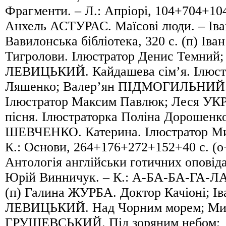
Фрагменти. – Л.: Апріорі, 104+704+104
Анхель АСТУРАС. Маїсові люди. – Іва
Вавилонська бібліотека, 320 с. (п) І
Тигролови. Ілюстратор Денис Темний
ЛЕВИЦЬКИЙ. Кайдашева сім’я. Ілюстр
Ляшенко; Валер’ян ПІДМОГИЛЬНИЙ.
Ілюстратор Максим Павлюк; Леся УК
пісня. Ілюстраторка Поліна Дорошенко
ШЕВЧЕНКО. Катерина. Ілюстратор Ми
К.: Основи, 264+176+272+152+40 с. (о+
Антологія англійськи готичних оповід
Юрій Винничук. – К.: А-БА-БА-ГА-ЛА
(п) Галина ЖУРБА. Доктор Качіоні; 
ЛЕВИЦЬКИЙ. Над Чорним морем; Ми
ГРУШЕВСЬКИЙ. Під зоряним небом;