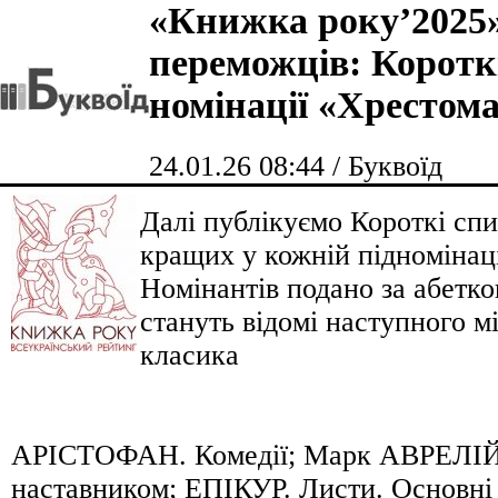
«Книжка року’2025
переможців: Коротк
номінації «Хрестома
24.01.26 08:44 / Буквоїд
Далі публікуємо Короткі спи
кращих у кожній підномінаці
Номінантів подано за абетко
стануть відомі наступного м
класика
АРІСТОФАН. Комедії; Марк АВРЕЛІЙ.
наставником; ЕПІКУР. Листи. Основні