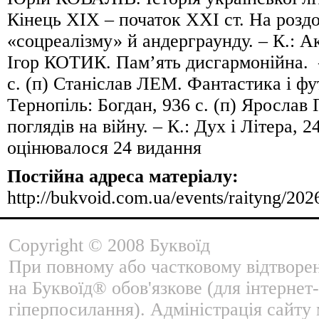
Кінець ХІХ – початок ХХІ ст. На розд
«соцреалізму» й андерграунду. – К.: Ак
Ігор КОТИК. Пам’ять дисгармонійна. –
с. (п) Станіслав ЛЕМ. Фантастика і фу
Тернопіль: Богдан, 936 с. (п) Яросла
поглядів на війну. – К.: Дух і Літера, 24
оцінювалося 24 видання
Постійна адреса матеріалу:
http://bukvoid.com.ua/events/raityng/20
Copyright © 2008 Буквоїд
При повному або частковому відтворе
на Буквоїд® обов'язкове (для інтернет-
гіперпосилання). Адміністрація сайту