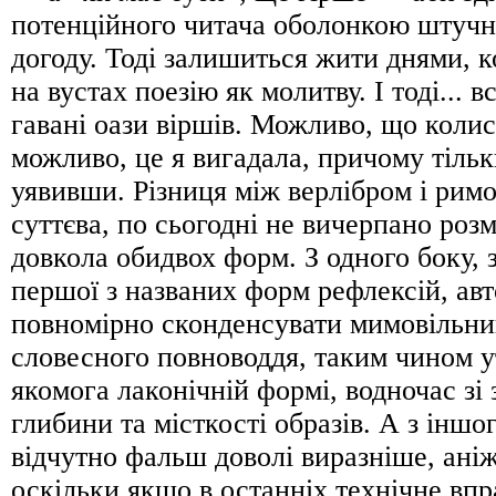
потенційного читача оболонкою штучн
догоду. Тоді залишиться жити днями, к
на вустах поезію як молитву. І тоді... 
гавані оази віршів. Можливо, що колись
можливо, це я вигадала, причому тіль
уявивши. Різниця між верлібром і рим
суттєва, по сьогодні не вичерпано розм
довкола обидвох форм. З одного боку,
першої з названих форм рефлексій, ав
повномірно сконденсувати мимовільни
словесного повноводдя, таким чином у
якомога лаконічній формі, водночас зі
глибини та місткості образів. А з іншог
відчутно фальш доволі виразніше, ані
оскільки якщо в останніх технічне вп