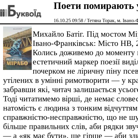
Поети помирають 
16.10.25 09:58 / Тетяна Торак, м. Івано
Михайло Батіг. Під мостом Мі
Івано-Франківськ: Місто НВ, 2
Колись доживемо до моменту 
естетичний маркер поезії вид
почерком не ліричну піну псе
утілених в умінні римотворити — у кра
забравши які, читач залишається усьог
Тоді читатимемо вірші, де немає слове
натомість є людина з тонким відчуття
справжністю-несправжністю, що не шу
більше правильних слів, аби рядки зв
— а «як має бути», ще гірше — аби зд