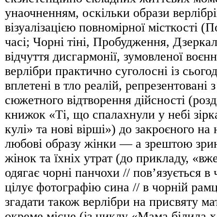
унаочненням, оскільки образи верлібрі
візуалізацією повномірної місткості (П
часі; Чорні тіні, Пробудження, Дзерка
відчуття дисгармонії, зумовленої воєн
верлібри практично суголосні із сьог
вплетені в тло реалій, репрезентовані 
сюжетного відтворення дійсності (розді
книжок «Ті, що спалахнули у небі зірк
кулі» та нові вірші») до закроєного на
любові образу жінки — а зрештою зрин
жінок та їхніх утрат (до прикладу, «вже 
одягає чорні панчохи // пов’язується в ч
цілує фотографію сина // в чорній рамці
згадати також верлібри на присвяту ма
окреме місце (із циклу «Мама білила х