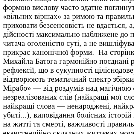
формою вислову часто здатне поглинути
«вільних віршах» за римою та правил
приховати безсенсовість не вдасться,
дійсності максимально наближене до 
читача оголеністю суті, а не вишліфу
прикрас канонічної форми. На сторін
Михайла Батога гармонійно поєднані р
рефлексії, що в сукупності ціліснодов
відтворюють тематичний спектр збірк
Мірабо» — від роздумів над магічною
незреалізованих слів (найкращі мої сло
найкращі слова — ненароджені, найк
убиті...), виповідання болісних історі
на житті та смерті, важливості правил
екзистенційно складних життєвих моме