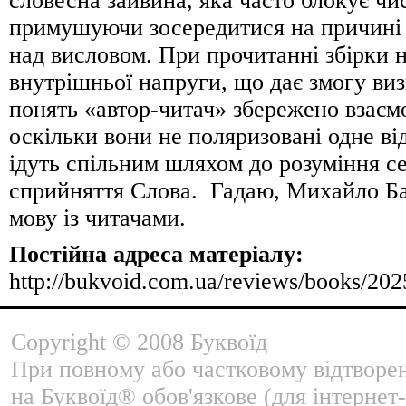
словесна зайвина, яка часто блокує чи
примушуючи зосередитися на причині 
над висловом. При прочитанні збірки 
внутрішньої напруги, що дає змогу ви
понять «автор-читач» збережено взаєм
оскільки вони не поляризовані одне від
ідуть спільним шляхом до розуміння се
сприйняття Слова. Гадаю, Михайло Бат
мову із читачами.
Постійна адреса матеріалу:
http://bukvoid.com.ua/reviews/books/20
Copyright © 2008 Буквоїд
При повному або частковому відтворе
на Буквоїд® обов'язкове (для інтернет-