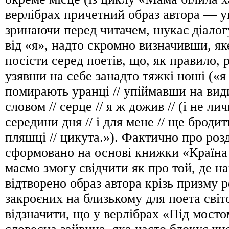
верлібрах причетний образ автора — 
зринаючи перед читачем, шукає діалог
від «я», надто скромно визначивши, як
посісти серед поетів, що, як правило,
узявши на себе занадто тяжкі ноші («я 
помирають уранці // упіймавши на вид
словом // серце // я ж дожив // (і не лич
середини дня // і для мене // ще бродит
пляшці // цикута.»). Фактично про роз
сформовано на основі книжки «Країна 
маємо змогу свідчити як про той, де н
відтворено образ автора крізь призму р
закроєних на близькому для поета сві
відзначити, що у верлібрах «Під мосто