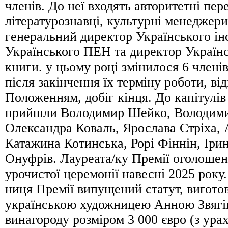
членів. До неї входять авторитетні пер
літературознавці, культурні менеджери
генеральний директор Українського ін
Українського ПЕН та директор Українс
книги. у цьому році змінилося 6 члені
після закінчення їх терміну роботи, ві
Положенням, добіг кінця. До капітулів
прийшли Володимир Шейко, Володими
Олександра Коваль, Ярослава Стріха, 
Катажина Котинська, Рорі Фіннін, Ірин
Онуфрів. Лауреата/ку Премії оголошен
урочистої церемонії навесні 2025 року
ниця Премії випущений статут, вигото
українською художницею Анною Звягі
винагороду розміром 3 000 євро (з ура