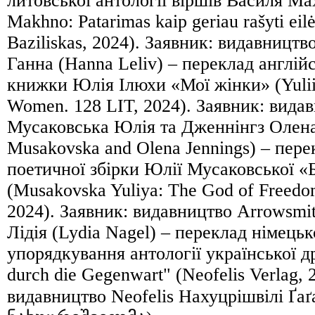
литовської антології віршів Василя Ма
Makhno: Patarimas kaip geriau rašyti eilė
Baziliskas, 2024). Заявник: видавництво
Ганна (Hanna Leliv) – переклад англій
книжки Юлія Ілюхи «Мої жінки» (Yulii
Women. 128 LIT, 2024). Заявник: вида
Мусаковська Юлія та Дженнінгз Олена
Musakovska and Olena Jennings) – пер
поетичної збірки Юлії Мусаковської «
(Musakovska Yuliya: The God of Freedo
2024). Заявник: видавництво Arrowsmit
Лідія (Lydia Nagel) – переклад німець
упорядкування антології української др
durch die Gegenwart" (Neofelis Verlag, 
видавництво Neofelis Нахуцрішвілі Ґаґ