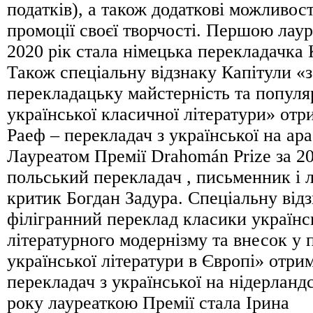
податків), а також додаткові можливост
промоції своєї творчості. Першою лаур
2020 рік стала німецька перекладачка 
Також спеціальну відзнаку Капітули «
перекладацьку майстерність та популя
української класичної літератури» отр
Раеф – перекладач з української на ара
Лауреатом Премії Drahomán Prize за 20
польський перекладач , письменник і 
критик Богдан Задура. Спеціальну відз
філігранний переклад класики українс
літературного модернізму та внесок у
української літератури в Європі» отри
перекладач з української на нідерланд
року лауреаткою Премії стала Ірина