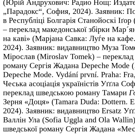
(Юрій Андрухович: Радио Нощ: Издат
„Парадокс“, София, 2024). Заявник: П
в Республіці Болгарія Станойоскі Іґор
– переклад македонської збірки Мар´
на каві» (Марјана Савка: Луѓе на кафе
2024). Заявник: видавництво Муза Том
Мірослав (Miroslav Tomek) – переклад
роману Сергія Жадана Depeche Mode (Ž
Depeche Mode. Vydání první. Praha: Fra
Чеська асоціація україністів Уґґла Соф
переклад шведською роману Тамари
Г
Зерня «Доця» (Tamara Duda: Dottern. E
2024). Заявник: видавництво Ersatz Уґґ
Валлін Ула (Sofia Uggla and Ola Wallin
шведської роману Сергія Жадана «Месо