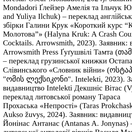
Mondadori Ґлейзер Амелія та Ільчук Юл
and Yuliya Ilchuk) – переклад англійсь
збірки Галини Крук «Короткий курс “
Молотова”» (Halyna Kruk: A Crash Cour
Cocktails. Arrowsmith, 2023). Заявник:
Arrowsmith Press Ґуґушвілі Тамта (
– переклад грузинської книжки Остап
Слівинського «Словник війни» (ოსტა
"ომის ლექსიკონი". Intelekti, 2023). З
видавництво Intelekti Декшніс Вітас (V
переклад литовської роману Тараса
Прохаська «Непрості» (Taras Prokchasko
Aukso žuvys, 2024). Заявник: видавниц
Йонінас Антанас (Antanas A. Jonynas) 