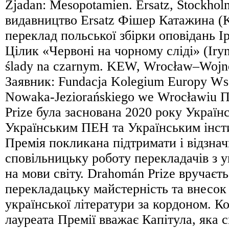
Zjadan: Mesopotamien. Ersatz, Stockhol
видавництво Ersatz Фішер Катажина (Ka
переклад польської збірки оповідань І
Цілик «Червоні на чорному сліді» (Iry
ślady na czarnym. KEW, Wrocław–Wojno
Заявник: Fundacja Kolegium Europy Wsc
Nowaka-Jeziorańskiego we Wrocławiu 
Prize була заснована 2020 року Україн
Українським ПЕН та Українським інст
Премія покликана підтримати і відзна
сповільницьку роботу перекладачів з у
на мови світу. Drahomán Prize вручаєть
перекладацьку майстерність та внесок
української літератури за кордоном. К
лауреата Премії вважає Капітула, яка с