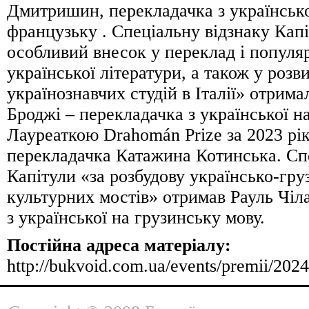
Дмитришин, перекладачка з українсько
французьку . Спеціальну відзнаку Капі
особливий внесок у переклад і популя
української літератури, а також у розв
українознавчих студій в Італії» отрим
Броджі – перекладачка з української на
Лауреаткою Drahomán Prize за 2023 рік
перекладачка Катажина Котинська. Сп
Капітули «за розбудову українсько-гр
культурних мостів» отримав Рауль Чіл
з української на грузинську мову.
Постійна адреса матеріалу:
http://bukvoid.com.ua/events/premii/202