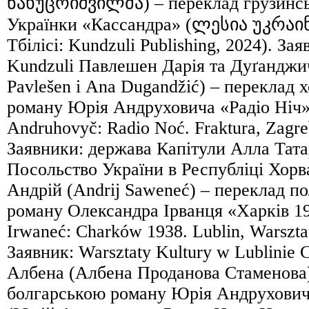
ნახუცრიშვილმა) – переклад грузинсь
Українки «Кассандра» (ლესია უკრაი
Тбілісі: Kundzuli Publishing, 2024). За
Kundzuli Павлешен Дарія та Дуґанджи
Pavlešen і Ana Dugandžić) – переклад 
роману Юрія Андруховича «Радіо Ніч» 
Andruhovyč: Radio Noć. Fraktura, Zagre
Заявники: держава Капітули Алла Тата
Посольство України в Республіці Хорв
Андрій (Andrij Saweneć) – переклад п
роману Олександра Ірванця «Харків 19
Irwaneć: Charków 1938. Lublin, Warsztat
Заявник: Warsztaty Kultury w Lublinie
Албена (Албена Проданова Стаменова)
болгарською роману Юрія Андрухович