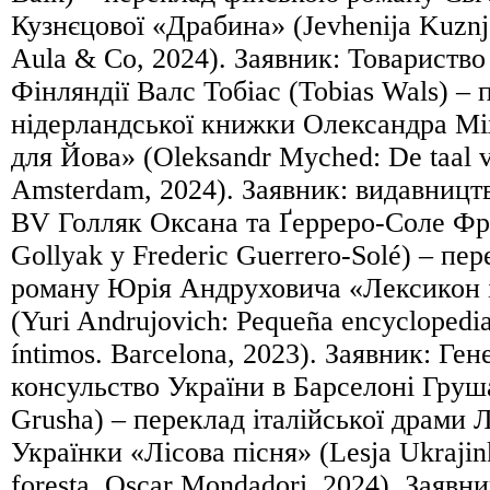
Кузнєцової «Драбина» (Jevhenija Kuznje
Aula & Co, 2024). Заявник: Товариство
Фінляндії Валс Тобіас (Tobias Wals) – 
нідерландської книжки Олександра М
для Йова» (Oleksandr Myched: De taal v
Amsterdam, 2024). Заявник: видавницт
BV Голляк Оксана та Ґерреро-Соле Фр
Gollyak y Frederic Guerrero-Solé) – пе
роману Юрія Андруховича «Лексикон 
(Yuri Andrujovich: Pequeña encyclopedia
íntimos. Barcelona, ​​2023). Заявник: Ге
консульство України в Барселоні Груш
Grusha) – переклад італійської драми 
Українки «Лісова пісня» (Lesja Ukrajinka
foresta. Oscar Mondadori, 2024). Заявн