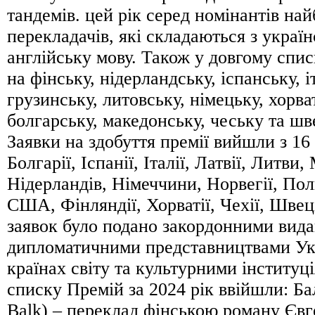
тандемів. цей рік серед номінантів на
перекладачів, які складаються з україн
англійську мову. Також у довгому спис
на фінську, нідерландську, іспанську, і
грузинську, литовську, німецьку, хорва
болгарську, македонську, чеську та шв
Заявки на здобуття премії вийшли з 16 
Болгарії, Іспанії, Італії, Латвії, Литви,
Нідерландів, Німеччини, Норвегії, Пол
США, Фінляндії, Хорватії, Чехії, Швец
заявок було подано закордонними вид
дипломатичними представництвами Укр
країнах світу та культурними інституц
списку Премій за 2024 рік ввійшли: Ба
Balk) – переклад фінською роману Євг