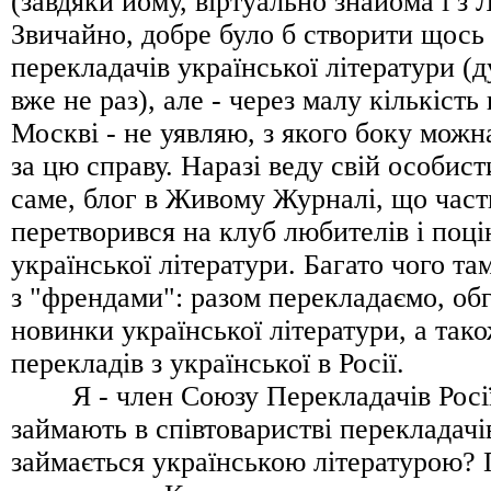
(завдяки йому, віртуально знайома і з 
Звичайно, добре було б створити щось
перекладачів української літератури (
вже не раз), але - через малу кількiсть
Москві - не уявляю, з якого боку можн
за цю справу. Наразі веду свій особист
саме, блог в Живому Журналі, що част
перетворився на клуб любителів і поці
української літератури. Багато чого та
з "френдами": разом перекладаємо, об
новинки української літератури, а так
перекладів з української в Росії.
Я - член Союзу Перекладачів Росії.
займають в співтоваристві перекладачів
займається українською літературою?