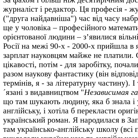
журналіст і редактор. Ця професія - ж
("друга найдавніша") час від часу набр
ще у чоловіка – професійного математи
орієнтованої людини – з’явилися вільн
Росії на межі 90-х - 2000-х прийшла в 
зарплат науковцям майже не платили. 
цікавості, потім - для заробітку, почал
разом наукову фантастику (він відповід
термінів, я - за літературну частину). І
´язані з видавництвом "
Независимая г
що там шукають людину, яка б знала і у
англійську, і хотіла б перекласти ориг
український роман. Я народилася в За
там українсько-англійську школу (всі