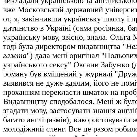
викладали українською та англійською
вже Московський державний університ
от, я, закінчивши українську школу і 
дитинство в Україні (сама росіянка, бат
українську мову, звісно, знала. Ольга 
тоді була директором видавництва "
Не
газета
") дала мені оригінал "Польови
українського сексу" Оксани Забужко (
роману був вміщений у журналі "Друж
виявився не дуже вдалим, його не помі
проханням перекласти шматок на пробу
Видавництву сподобалося. Мені ж бул
згадати мову, застосувати знання англі
багато англіцизмів), використовувати ж
молодіжний сленг. Все це разом робил