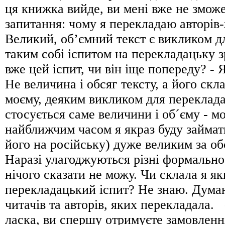
ця книжка вийде, ви мені вже не змож
запитання: чому я перекладаю авторів
Великий, об’ємний текст є викликом д
таким собі іспитом на перекладацьку з
вже цей іспит, чи він іще попереду? - Я
Не величина і обсяг тексту, а його скла
моєму, деяким викликом для переклад
стосується саме величини і об´єму - м
найближчим часом я якраз буду займат
його на російську) дуже великим за о
Наразі улагоджуються різні формально
нічого сказати не можу. Чи склала я я
перекладацький iспит? Не знаю. Дума
читачiв та авторiв, яких перекладала. 
ласка, ви спершу отримуєте замовленн