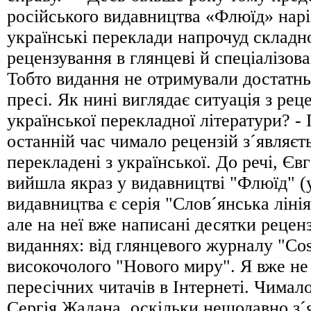
російського видавництва «Флюїд» нарі
українські переклади напрочуд складн
рецензування в глянцеві й спеціалізова
Тобто видання не отримували достатнь
пресі. Як нині виглядає ситуація з ре
української перекладної літератури? - 
останнiй час чимало рецензій з´являєт
перекладені з української. До речі, Єв
вийшла якраз у видавництві "Флюїд" (
видавництва є серія "Слов´янська лінія
але на неї вже написані десятки реценз
виданнях: від глянцевого журналу "Cos
високочолого "Нового миру". Я вже не
пересічних читачів в Інтернеті. Чимал
Сергія Жадана, оскільки нещодавно з´