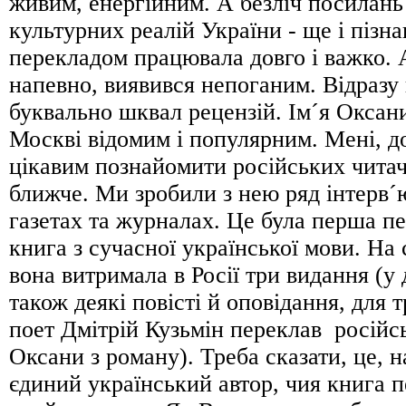
живим, енергійним. А безліч посилань 
культурних реалій України - ще і пізн
перекладом працювала довго і важко. А
напевно, виявився непоганим. Відразу
буквально шквал рецензій. Ім´я Оксан
Москві відомим і популярним. Мені, до
цікавим познайомити російських читач
ближче. Ми зробили з нею ряд інтерв´
газетах та журналах. Це була перша 
книга з сучасної української мови. На
вона витримала в Росії три видання (у
також деякі повісті й оповідання, для 
поет Дмiтрiй Кузьмiн переклав росiйсь
Оксани з роману). Треба сказати, це, 
єдиний український автор, чия книга п