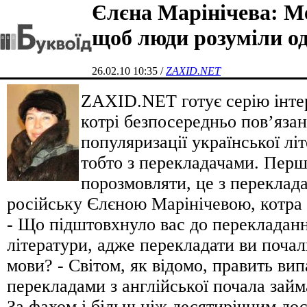
Єлєна Марінічева: Ме
щоб люди розуміли од
26.02.10 10:35 /
ZAXID.NET
ZAXID.NET готує серію інте
котрі безпосередньо пов’язан
популяризації української літ
тобто з перекладачами. Перш
порозмовляти, це з переклад
російську Єлєною Марінічевою, котра
- Що підштовхнуло вас до перекладанн
літератури, адже перекладати ви почал
мови? - Світом, як відомо, править випа
перекладами з англійської почала займ
За фахом і більш ніж десятирічним дос