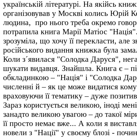
українській літературі. На якійсь книж
організовував у Москві колись Юрій К
людина, про нього треба окремо говор
потрапила книга Марії Матіос "Нація".
зрозуміла, що хочу її перекласти, але з
російського видання книжка була замал
Коли з´явилася "Солодка Даруся", нег
шукати видавця. Знайшла. Книга є – п
обкладинкою – "Нацiя" i "Солодка Дар
численнi й – як це може видатися ком
враховуючи її тематику – дуже позитив
Зараз користується великою, іноді мені
занадто великою увагою – до такої мір
її просто немає вже... А коли я вистав
новели з "Нації" у своєму блозі - поч