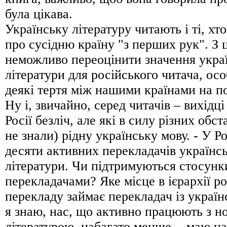
була цікава.
Українську літературу читають і ті, хто
про сусідню країну "з перших рук". З ц
неможливо переоцінити значення украї
літератури для російського читача, осо
деякі тертя між нашими країнами на по
Ну і, звичайно, серед читачів – вихідці
Росії безліч, але які в силу різних обс
не знали) рідну українську мову. - У Ро
десяти активних перекладачів українс
літератури. Чи підтримуються стосун
перекладачами? Яке місце в ієрархії р
перекладу займає перекладач із україн
я знаю, нас, що активно працюють з н
літературою, набагато менше, - маю на