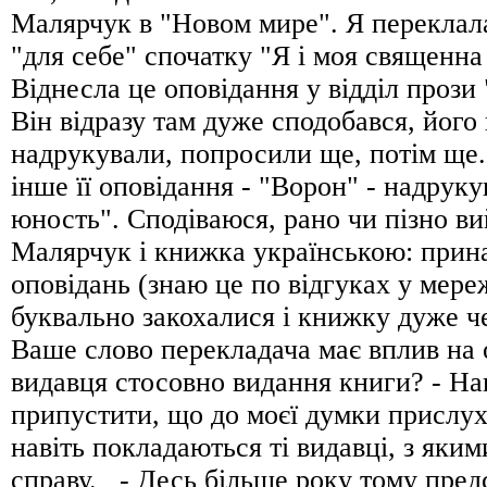
Малярчук в "Новом мире". Я переклала
"для себе" спочатку "Я і моя священна
Віднесла це оповідання у відділ прози
Він відразу там дуже сподобався, його
надрукували, попросили ще, потім ще
інше її оповідання - "Ворон" - надрук
юность". Сподіваюся, рано чи пізно ви
Малярчук і книжка українською: прина
оповідань (знаю це по вiдгуках у мереж
буквально закохалися і книжку дуже 
Ваше слово перекладача має вплив на 
видавця стосовно видання книги? - Н
припустити, що до моєї думки прислух
навіть покладаються ті видавці, з яким
справу. - Десь більше року тому пред