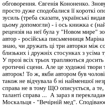
обговорення. Євгенія Кононенко. Знов
просто дуже сподобалися її короткі оп
зусиль (треба сказати, українські вида
цьому допомогли) - і ось книжка є (на
рецензія на неї була у "Новом мире" з
автор - російська письменниця Маріна
знаю, чи дружать ці три авторки між с
близьких і дружніх стосунках з усіма 
У прозі всіх трьох трапляються досить 
еротичнi сцени. Але це художні твори
авторок! То ж, якби автором був чолові
також не відчувала б ні найменшої не
справа не в тому ЩО описується, а те,
таланті справа ... А зараз я переклада
Москальця - "Вечірній мед". Сподіваюся