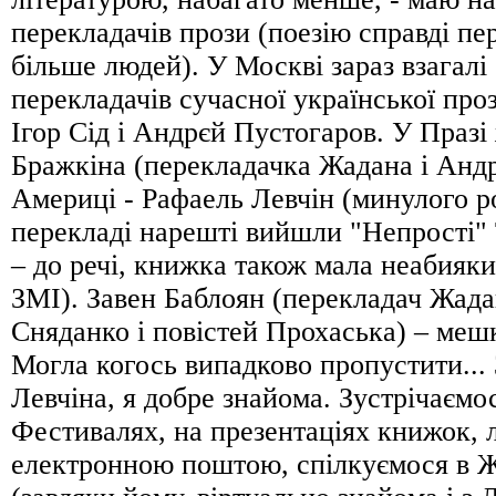
перекладачів прози (поезію справді п
більше людей). У Москві зараз взагалі
перекладачів сучасної української проз
Ігор Сід і Андрєй Пустогаров. У Праз
Бражкіна (перекладачка Жадана і Анд
Америці - Рафаель Левчін (минулого р
перекладі нарешті вийшли "Непрості"
– до речi, книжка також мала неабияки
ЗМI). Завен Баблоян (перекладач Жада
Сняданко і повістей Прохаська) – мешк
Могла когось випадково пропустити... 
Левчіна, я добре знайома. Зустрічаєм
Фестивалях, на презентаціях книжок, 
електронною поштою, спілкуємося в 