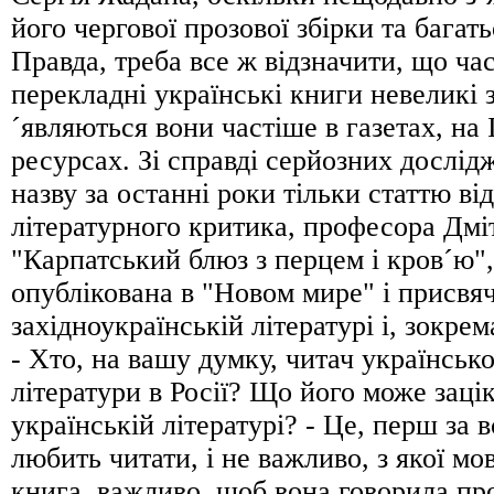
його чергової прозової збiрки та багат
Правда, треба все ж відзначити, що час
перекладні українські книги невеликі з
´являються вони частіше в газетах, на 
ресурсах. Зі справді серйозних дослідж
назву за останні роки тільки статтю ві
літературного критика, професора Дмі
"Карпатський блюз з перцем і кров´ю",
опублікована в "Новом мире" і присвя
західноукраїнській літературi і, зокре
- Хто, на вашу думку, читач українськ
літератури в Росії? Що його може заці
українській літературі? - Це, перш за в
любить читати, і не важливо, з якої м
книга, важливо, щоб вона говорила про