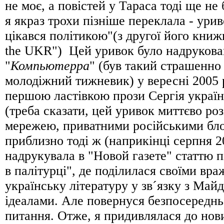
не моє, а повістей у Тараса тоді ще не
я якраз трохи пiзнiше переклала - ури
цікався політикою"(з другої його книж
the UKR") Цей уривок було надрукова
"
Компьютерра
" (був такий страшенно
молодіжний тижневик) у вересні 2005 р
першою ластівкою прози Сергія украї
(треба сказати, цей уривок миттєво ро
мережею, приватними російськими блог
приблизно тоді ж (наприкінці серпня 2
надрукувала в "Новой газете" статтю п
в палітурці", де поділилася своїми вр
українську літературу у зв´язку з Майд
ідеалами. Але повернуся безпосереднь
питання. Отже, я придивлялася до нов