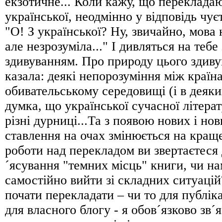
екзотичне... Коли кажу, що перекладаю
української, неодмінно у відповідь чує
"О! З української? Ну, звичайно, мова 
але незрозуміла..." І дивляться на тебе
здивуванням. Про природу цього здиву
казала: деякі непорозуміння між країн
обивательському середовищі (і в деяки
думка, що української сучасної літерат
рiзнi дурниці...Та з появою нових i но
ставлення на очах змінюється на кращ
роботи над перекладом ви звертаєтеся 
´ясування "темних місць" книги, чи на
самостійно вийти зі складних ситуацій
почати перекладати – чи то для публікац
для власного блогу - я обов´язково зв´