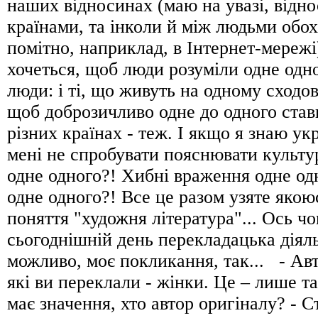
наших відносинах (маю на увазі, відн
країнами, та iнколи й між людьми обох
помiтно, наприклад, в Інтернет-мережi
хочеться, щоб люди розуміли одне одног
люди: і ті, що живуть на одному сходо
щоб доброзичливо одне до одного стави
різних країнах - теж. І якщо я знаю ук
мені не спробувати пояснювати культур
одне одного?! Хибні враження одне од
одне одного?! Все це разом узяте якою
поняття "художня література"... Ось ч
сьогоднішній день перекладацька діяль
можливо, моє покликання, так... - Авт
які ви переклали - жінки. Це – лише та
має значення, хто автор оригіналу? - С