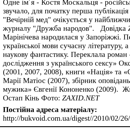
Одне ім´я - Костя Москальця - російсь
звучало, для початку перша публікація
"Вечірній мед" очікується у найближч
журналу "Дружба народов". Довідка
Марінічева народилася у Запоріжжі. П
української мови сучасну літературу, а 
наукову фантастику. Переклала роман
дослідження з українського сексу» Ок
(2001, 2007, 2008), книги «Нація» та 
Марії Матіос (2007), збірник оповідань
мужика» Євгенії Кононенко (2009). 
Остап Кінь Фото:
ZAXID.NET
Постійна адреса матеріалу:
http://bukvoid.com.ua/digest//2010/02/2