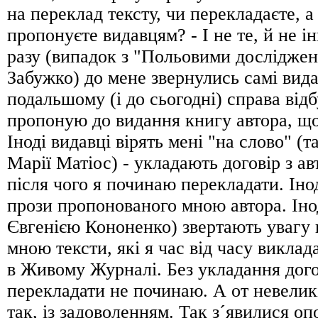
на переклад тексту, чи перекладаєте, а
пропонуєте видавцям? - І не те, й не 
разу (випадок з "Польовими досліджен
Забужко) до мене звернулись самі вида
подальшому (і до сьогодні) справа відб
пропоную до видання книгу автора, що
Іноді видавці вірять мені "на слово" (т
Марії Матіос) - укладають договір з ав
після чого я починаю перекладати. Іно
прози пропонованого мною автора. Інод
Євгенією Кононенко) звертають увагу 
мною тексти, які я час від часу виклад
в Живому Журналі. Без укладання дого
перекладати не починаю. А от невеликі
так, із задоволенням. Так з´явилися оп