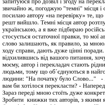
запитуюся про дозвіл і згоду на перекл
звичайно ж, погоджую "темні" місця і 
посилаю автору «на перевірку» те, що 
решт вийшло. Темні місця автор розтл
українською, а я вже підбираю російс
стосується остаточної правки, то мої а
слово залишають, як правило, за мною.
ходу справи, дають дуже цінні поради
відхилившись від вашого питання, хочу
моєму, автор і перекладач стають рідн
людьми, тому що об´єднуються в найг
людини: "На початку було Слово..." - 
вам би хотілося перекласти? - Наперед
Зараз переді мною стоїть дуже конкрет
Зробити книжки тих авторів, з якими 