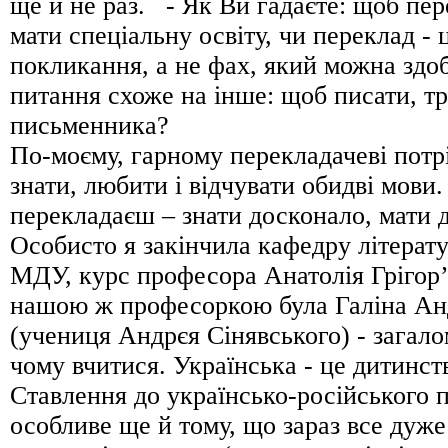
ще й не раз. - Як Ви гадаєте: щоб пер
мати спеціальну освіту, чи переклад -
покликання, а не фах, який можна здо
питання схоже на інше: щоб писати, тр
письменника?
По-моєму, гарному перекладачеві потр
знати, любити і відчувати обидві мови. 
перекладаєш – знати досконало, мати д
Особисто я закінчила кафедру літерат
МДУ, курс професора Анатолія Грігор’
нашою ж професоркою була Галіна Ан
(учениця Андрєя Сінявського) - загалом
чому вчитися. Українська - це дитинств
Ставлення до українсько-російського 
особливе ще й тому, що зараз все дуже