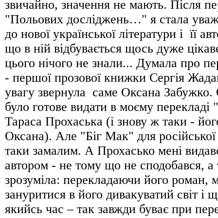
звичайно, значення не мають. Після п
"Польових досліджень…" я стала ува
до нової української літератури і її авт
що в ній відбувається щось дуже цікав
цього нічого не знали... Думала про п
- першої прозової книжки Сергія Жада
увагу звернула саме Оксана Забужко.
було готове видати в моєму перекладі
Тараса Прохаська (і знову ж таки - йо
Оксана). Але "Біг Мак" для російської
таки замалим. А Прохасько мені видав
автором - не тому що не сподобався, а
зрозуміла: перекладаючи його роман, м
зануритися в його дивакуватий світ і 
якийсь час – так завжди буває при пере