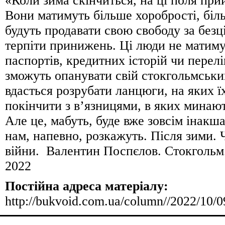
«Коли зима скінчиться, на ці поля при
Вони матимуть більше хоробрості, біль
будуть продавати свою свободу за безці
терпіти принижень. Ці люди не матиму
паспортів, кредитних історій чи перел
зможуть опанувати свій стокгольмськи
вдасться розрубати ланцюги, на яких ї
покінчити з в’язницями, в яких минают
Але це, мабуть, буде вже зовсім інакша
нам, напевно, розкажуть. Після зими. 
війни. Валентин Поспєлов. Стокгольм
2022
Постійна адреса матеріалу:
http://bukvoid.com.ua/column//2022/10/