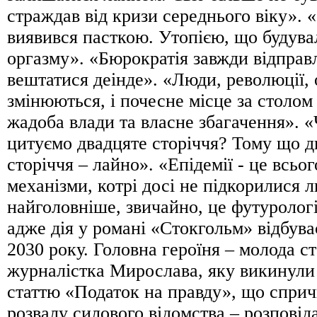
страждав від кризи середнього віку». 
виявився пасткою. Утопією, що будувал
оргазму». «Бюрократія завжди відправ
вештатися деінде». «Люди, революції, 
змінюються, і почесне місце за столом
жадоба влади та власне збагачення». 
цитуємо двадцяте сторіччя? Тому що 
сторіччя – лайно». «Епідемії - це всьо
механізми, котрі досі не підкорилися 
найголовніше, звичайно, це футурологі
адже дія у романі «Стокгольм» відбува
2030 року. Головна героїня – молода с
журналістка Мирослава, яку викинули 
статтю «Податок на правду», що спри
розвалу силового відомства – розповід