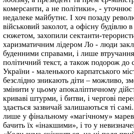
комерсанти, а не політики», - уточнює
недалеке майбутнє. І хоч позаду револю
військовий заколот, а офісну будівлю в
сюжетом, захопили сектанти-терористи
харизматичним лідером Ло - люди закл
буденними справами, і лише втручання 
політичний текст, а також подорож до 
України - маленького карпатського міс
безслідно зникають діти – можливо, з
змінити у цьому апокаліптичному дійст
криваві штурми, і битви, і чергові пер
здається зазвичай залишаються ті самі
лише у фінальному «магічному» маре
бачить їх «інакшими», і то у невизнач