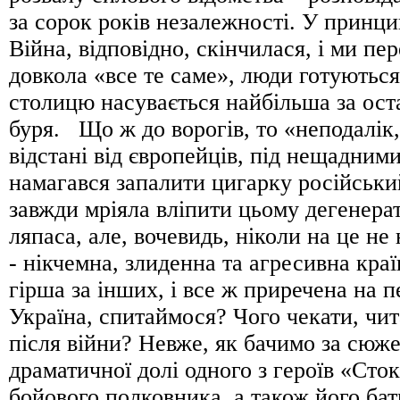
за сорок років незалежності. У принцип
Війна, відповідно, скінчилася, і ми пе
довкола «все те саме», люди готуються 
столицю насувається найбільша за оста
буря. Що ж до ворогів, то «неподалік,
відстані від європейців, під нещадним
намагався запалити цигарку російськи
завжди мріяла вліпити цьому дегенера
ляпаса, але, вочевидь, ніколи на це не
- нікчемна, злиденна та агресивна кра
гірша за інших, і все ж приречена на 
Україна, спитаймося? Чого чекати, чи
після війни? Невже, як бачимо за сюже
драматичної долі одного з героїв «Сто
бойового полковника, а також його бат