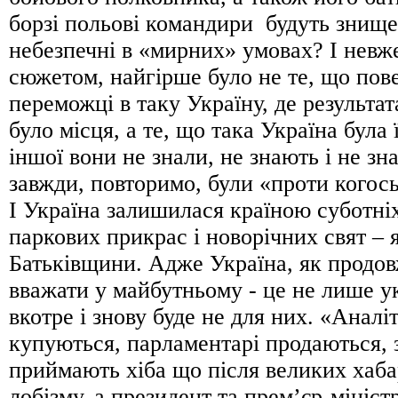
борзі польові командири будуть знище
небезпечні в «мирних» умовах? І невж
сюжетом, найгірше було не те, що пов
переможці в таку Україну, де результа
було місця, а те, що така Україна була
іншої вони не знали, не знають і не зн
завжди, повторимо, були «проти когось»
І Україна залишилася країною суботні
паркових прикрас і новорічних свят – 
Батьківщини. Адже Україна, як продов
вважати у майбутньому - це не лише ук
вкотре і знову буде не для них. «Аналі
купуються, парламентарі продаються,
приймають хіба що після великих хабар
лобізму, а президент та прем’єр-мініст