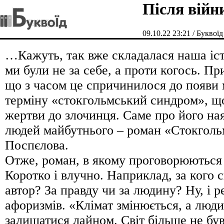
Після війн
09.10.22 23:21 / Буквоїд
…Кажуть, так вже складалася наша іст
ми були не за себе, а проти когось. Пр
що з часом це спричинилося до появи 
терміну «стокгольмський синдром», щ
жертви до злочинця. Саме про його ная
людей майбутнього – роман «Стокгол
Поспєлова.
Отже, роман, в якому проговорюються 
Коротко і влучно. Наприклад, за кого 
автор? За правду чи за людину? Ну, і 
афоризмів. «Клімат змінюється, а люд
залишатися лайном. Світ більше не був