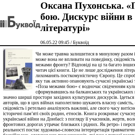
Оксана Пухонська. «
бою. Дискурс війни в
літературі»
06.05.22 09:45 / Буквоїд
Чи може травма залишитися в минулому разом 
може вона не впливати на поведінку, свідомість
межами фронту? Відповіді на ці та багато інших
читач цієї книги. Це не лише дослідження літера
лихоманять посткомуністичну Європу. Це спроба
яку так активно опановують сучасні українські
«Поза межами бою» є водночас свідченням куль
сформувавшись на балканських та українських 
значно ширші простори західних культурних дискурсів. Ідеться
авторів, що в цих війнах наполегливо шукають власну самість
свідомість і ретельно аналізують важливі, але свого часу витісн
історичні пам’яті своїх родин, етносів. Книга розкриває сучасну
української війни на Донбасі: з погляду її учасників, жертв, вол
фронтових дорогах утрачає близьких і рідних. Як ретро- і перс
реальності постає художньо-словесна інтерпретація травматичн