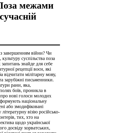
Поза межами
 сучасній
із завершенням війни? Чи
, культуру суспільства поза
 запитань знайде для себе
турної рецепції воєн, які
 відчитати мілітарну мову,
 та зарубіжні письменники.
тури рани, яка,
полях боїв, проникла в
 про нові голоси молодих
, формують національну
ені або змодифіковані
 літературну візію російсько-
онтерів, тих, хто на
пектива щодо української
ого досвіду хорватських,