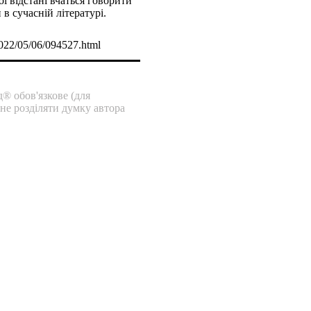
ї відстані вчаться говорити
в сучасній літературі.
2022/05/06/094527.html
® обов'язкове (для
 не розділяти думку автора