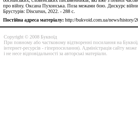
боснійських, словенських письменників, які вже з певної часово
про війну. Оксана Пухонська. Поза межами бою. Дискурс війни 
Брустурів: Discursus, 2022. - 288 с.
Постійна адреса матеріалу:
http://bukvoid.com.ua/news/history/
Copyright © 2008 Буквоїд
При повному або частковому відтворенні посилання на Буквоїд
інтернет-ресурсів - гіперпосилання). Адміністрація сайту може
і не несе відповідальності за авторські матеріали.