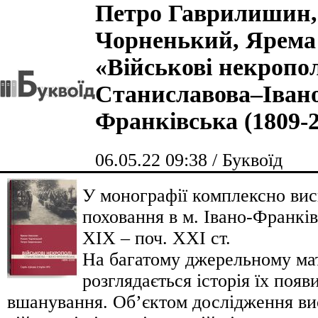
Петро Гаврилишин,
Чорненький, Ярема
«Військові некропол
Станиславова–Іван
Франківська (1809-2
06.05.22 09:38 / Буквоїд
У монографії комплексно висв
поховання в м. Івано-Франкі
ХІХ – поч. ХХІ ст.
На багатому джерельному мат
розглядається історія їх появ
вшанування. Об’єктом дослідження в