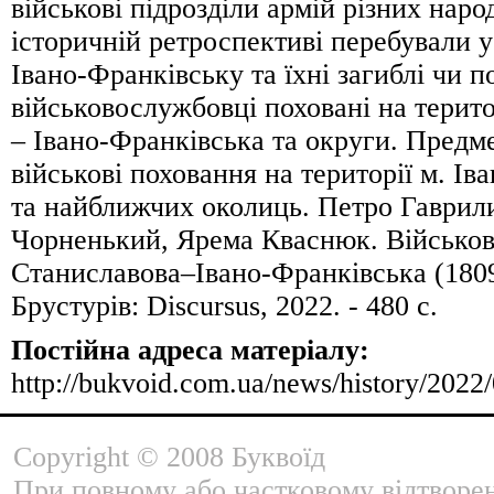
військові підрозділи армій різних народ
історичній ретроспективі перебували у
Івано-Франківську та їхні загиблі чи п
військовослужбовці поховані на терит
– Івано-Франківська та округи. Предм
військові поховання на території м. І
та найближчих околиць. Петро Гаврил
Чорненький, Ярема Кваснюк. Військов
Станиславова–Івано-Франківська (1809
Брустурів: Discursus, 2022. - 480 с.
Постійна адреса матеріалу:
http://bukvoid.com.ua/news/history/2022
Copyright © 2008 Буквоїд
При повному або частковому відтворе