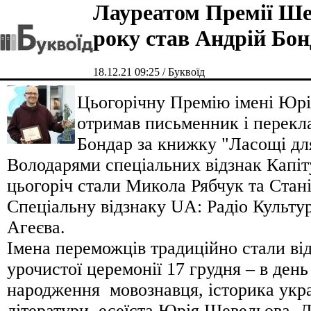
Лауреатом Премії Ше
року став Андрій Бо
18.12.21 09:25 / Буквоїд
Цьогорічну Премію імені Юр
отримав письменник і перекл
Бондар за книжку "Ласощі дл
Володарями спеціальних відзнак Капіт
цьогоріч стали Микола Рябчук та Стані
Спеціальну відзнаку UA: Радіо Культу
Агеєва.
Імена переможців традиційно стали від
урочистої церемонії 17 грудня – в день
народження мовознавця, історика укра
літератури, есеїста Юрія Шевельова. 