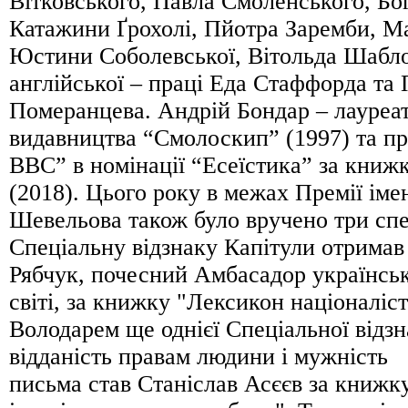
Вітковського, Павла Смоленського, Бо
Катажини Ґрохолі, Пйотра Заремби, М
Юстини Соболевської, Вітольда Шаблов
англійської – праці Еда Стаффорда та 
Померанцева. Андрій Бондар – лауреат
видавництва “Смолоскип” (1997) та пр
ВВС” в номінації “Есеїстика” за книж
(2018). Цього року в межах Премії іме
Шевельова також було вручено три спе
Спеціальну відзнаку Капітули отрима
Рябчук, почесний Амбасадор українськ
світі, за книжку "Лексикон націоналіст
Володарем ще однієї Спеціальної відзн
відданість правам людини і мужність
письма став Станіслав Асєєв за книжк