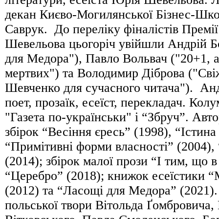
декан Києво-Могилянської Бізнес-Шк
Саврук. До переліку фіналістів Премії
Шевельова цьогоріч увійшли Андрій Б
для Медора"), Павло Вольвач ("20+1, 
мертвих") та Володимир Діброва ("Сві
Шевченко для сучасного читача"). Ан
поет, прозаїк, есеїст, перекладач. Кол
"Газета по-українськи" і “Збруч”. Авт
збірок “Весіння єресь” (1998), “Істина 
“Примітивні форми власності” (2004), 
(2014); збірок малої прози “І тим, що в
“Церебро” (2018); книжок есеїстики “
(2012) та “Ласощі для Медора” (2021).
польської твори Вітольда Ґомбровича,