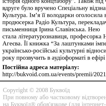
історія одного концтабору". Також під 
вдруге було вручено Спеціальну відзн
Культура. Ім’я її володарки оголосила
продюсерка Радіо Культура, переклада
письменниця Ірина Славінська. Нею
стала літературознавиця, професорк
Агеєва. Її книжка “За лаштунками імпе
українсько-російські культурні віднос
року прозвучить в аудіоформаті в ефірі
Постійна адреса матеріалу:
http://bukvoid.com.ua/events/premii/202
Copyright © 2008 Буквоїд
При повному або частковому відтворе
на Буквоїд® обов'язкове (для інтернет-