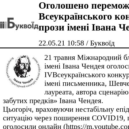
Оголошено перемож
Всеукраїнського ко
прози імені Івана Ч
22.05.21 10:58 / Буквоїд
21 травня Міжнародний б
імені Івана Чендея оголо
ІVВсеукраїнського конкур
імені письменника, Шевче
лауреата, автора сценарію
забутих предків» Івана Чендея.
Цьогоріч, враховуючи нестабільну епі
ситуацію через поширення COVID19, 
оголосили онлайн (https://m.youtube