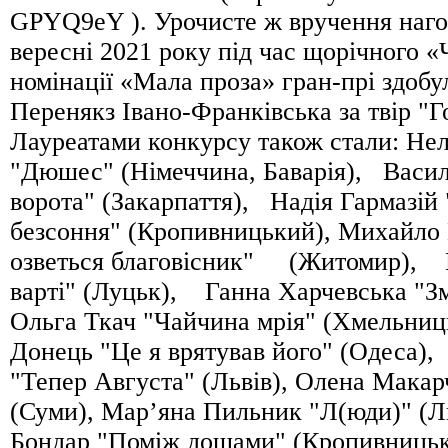
GPYQ9eY ). Урочисте ж вручення нагор
вересні 2021 року під час щорічного 
номінації «Мала проза» гран-прі здоб
Перенякз Івано-Франківська за твір "Г
Лауреатами конкурсу також стали: Неля
"Дюшес" (Німеччина, Баварія), Васил
ворота" (Закарпаття), Надія Гармазій
безсоння" (Кропивницький), Михайло 
озветься благовісник" (Житомир), 
варті" (Луцьк), Ганна Харчевська "Зм
Ольга Ткач "Чайчина мрія" (Хмельниц
Донець "Це я врятував його" (Одеса
"Тепер Августа" (Львів), Олена Макар
(Суми), Мар’яна Пильник "Л(юди)" (Ль
Бондар "Поміж дощами" (Кропивниць