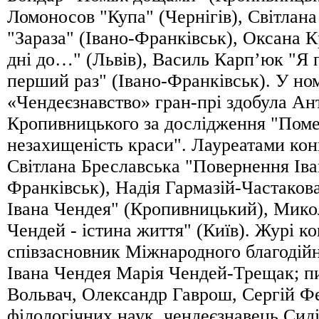
Ломоносов "Купа" (Чернігів), Світлан
"Зараза" (Івано-Франківськ), Оксана 
дні до…" (Львів), Василь Карп’юк "Я
перший раз" (Івано-Франківськ). У ном
«Чендеєзнавство» гран-прі здобула Ан
Кропивницького за дослідження "Поме
незахищеність краси". Лауреатами кон
Світлана Бреславська "Повернення Іва
Франківськ), Надія Гармазій-Частаков
Івана Чендея" (Кропивницький), Мико
Чендей - істина життя" (Київ). Журі к
співзасновник Міжнародного благодійн
Івана Чендея Марія Чендей-Трещак; 
Вольвач, Олександр Гаврош, Сергій Фе
філологічних наук, чендеєзнавець Сиді