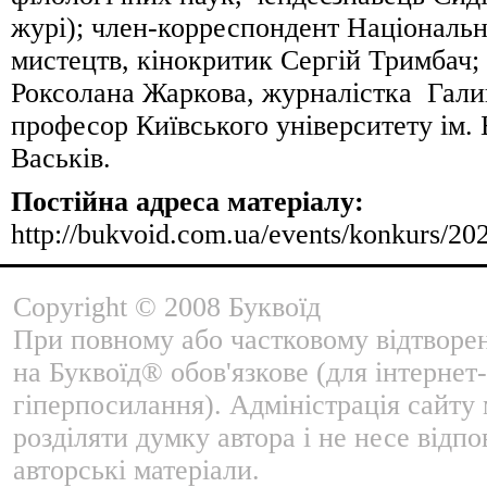
журі); член-корреспондент Національн
мистецтв, кінокритик Сергій Тримбач;
Роксолана Жаркова, журналістка Гали
професор Київського університету ім.
Васьків.
Постійна адреса матеріалу:
http://bukvoid.com.ua/events/konkurs/20
Copyright © 2008 Буквоїд
При повному або частковому відтворе
на Буквоїд® обов'язкове (для інтернет-
гіперпосилання). Адміністрація сайту
розділяти думку автора і не несе відпо
авторські матеріали.