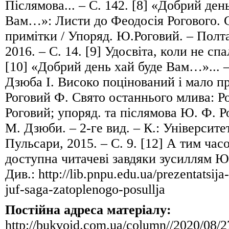
Післямова... – С. 142. [8] «Добрий ден
Вам…»: Листи до Феодосія Рогового. Ст
примітки / Упоряд. Ю.Роговий. – Полта
2016. – С. 14. [9] Удосвіта, коли не спал
[10] «Добрий день хай буде Вам…»... – 
Дзюба І. Високо поцінований і мало пр
Роговий Ф. Свято останнього млива: Ро
Роговий; упоряд. та післямова Ю. Ф. Ро
М. Дзюби. – 2-ге вид. – К.: Університе
Пульсари, 2015. – С. 9. [12] А тим час
доступна читачеві завдяки зусиллям Ю
Див.: http://lib.pnpu.edu.ua/prezentatsija
juf-saga-zatoplenogo-posullja
Постійна адреса матеріалу:
http://bukvoid.com.ua/column//2020/08/