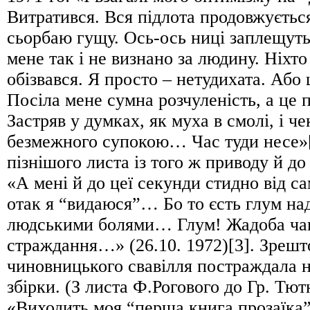
Витратився. Вся підлота продовжуєтьс
сьорбаю гущу. Ось-ось ниці заплещут
мене так і не визнано за людину. Ніхто
обізвався. Я просто – нетудихата. Аб
Посіла мене сумна розчуленість, а це 
Застряв у думках, як муха в смолі, і ч
безмежного супокою… Час туди несе»[2
пізнішого листа із того ж приводу й до
«А мені й до цеї секунди стидно від с
отак я “видаюся”… Бо то єсть глум на
людськими болями… Глум! Жадоба чав
страждання…» (26.10. 1972)[3]. Зрешт
чиновницького свавілля постраждала 
збірки. (З листа Ф.Рогового до Гр. Тю
«Виходить моя “перша книга прозаїка