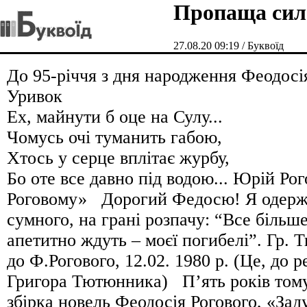
Пропаща сил
27.08.20 09:19 / Буквоїд
До 95-річчя з дня народження Феодосія
Уривок
Ех, майнути б оце на Сулу...
Чомусь очі туманить габою,
Хтось у серце вплітає журбу,
Бо оте все давно під водою... Юрій Ро
Роговому» Дорогий Федосю! Я одерж
сумного, на грані розпачу: “Все більш
апетитно ждуть – моєї погибелі”. Гр. 
до Ф.Рогового, 12.02. 1980 р. (Це, до р
Григора Тютюнника) П’ять років тому
збірка новель Феодосія Рогового, «Зад