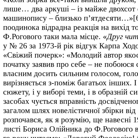
лише… два аркуші – із майже двохсот 
машинопису – близько п’ятдесяти…»[6
поодинока відрадна реакція на вихід т
Ф.Рогового таки мала місце. «
Друг чи
у № 26 за 1973-й рік відгук Карпа Ход
«Свіжий почерк»: «Молодий автор якос
початку заявив про себе – не побоюся 
власним досить сильним голосом, гол
вирізняється з-поміж багатьох інших. І
сюжету, і у виборі теми, і в образній с
засобах чується вправність досвідчено
загалом шлях новелістичної збірки від
розпочався, як я розумію, ще навесні 1
листі Бориса Олійника до Ф.Рогового в