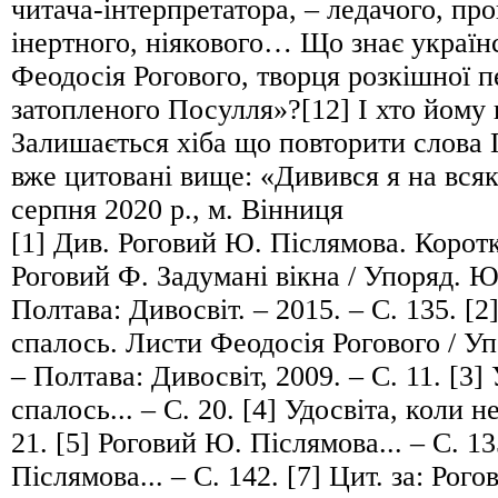
читача-інтерпретатора, – ледачого, про
інертного, ніякового… Що знає україн
Феодосія Рогового, творця розкішної п
затопленого Посулля»?[12] І хто йому
Залишається хіба що повторити слова
вже цитовані вище: «Дивився я на вся
серпня 2020 р., м. Вінниця
[1] Див. Роговий Ю. Післямова. Коротк
Роговий Ф. Задумані вікна / Упоряд. Ю
Полтава: Дивосвіт. – 2015. – С. 135. [2
спалось. Листи Феодосія Рогового / У
– Полтава: Дивосвіт, 2009. – С. 11. [3]
спалось... – С. 20. [4] Удосвіта, коли не
21. [5] Роговий Ю. Післямова... – С. 1
Післямова... – С. 142. [7] Цит. за: Рог