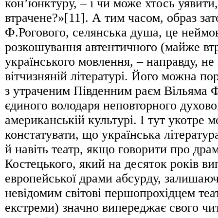
кон’юнктуру, – і чи може хтось уявити,
втрачене?»[11]. А тим часом, образ за
Ф.Рогового, селянська душа, це неймо
розкошування автентичного (майже вт
українського мовлення, – направду, не
вітчизняній літературі. Його можна по
з утраченим Південним раєм Вільяма Ф
єдиного володаря неповторного духово
американській культурі. І тут укотре 
констатувати, що українська література 
й навіть театр, якщо говорити про дра
Костецького, який на десяток років ви
европейської драми абсурду, залишаю
невідомим світові першопрохідцем теа
екстреми) значно випереджає свого чит