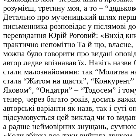
розумієш, третину моя, а то – “дядько
Детально про мученицький шлях перш
письменника розповідає у післямові до
перевидання Юрій Роговий: «Вихід к
практично непомітно Та й що, власне,
можна було говорити про видані оповід
автор ледве впізнавав їх. Навіть назви б
стали малознайомими: так “Молитва н
стала “Житом на щастя”, “Конкурент”
Яковом”, “Ондатри” – “Тодосем” і том
тепер, через багато років, досить важк
авторські варіанти як назв, так і суті о
підсумовується цей виклад чи то вида
а радше неймовірних знущань, сумною
«Коли збірка все-таки вийшла друком, 