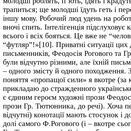
молодші роблять, п’ють, їдять і крадут
трапиться; ще молодші їдуть геть і пе
іншу мову. Робочий люд удень на роботі
вночі спить. Інтелігенція підслуховує к
всього і всіх бояться. Це вже не “челов
“футляр”!»[10]. Приватні ситуації цих 
письменників, Феодосія Рогового та Г
були відчутно різними, але їхній пись
– одного змісту й одного походження. 
поняття «пропащої сили» я вкотре (за 
прикладаю до стражденного українсько
є єдиним героєм художні прози Феодосі
прози Гр. Тютюнника, до речі). Хоча пе
відчутні) конотації мають стосунок і 
долі самого Ф.Рогового (і – вкотре сьог