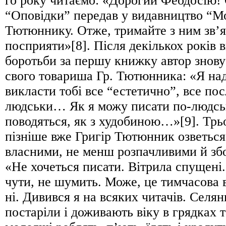
го року читаємо: «Дорогий Феодосію!
“Оповідки” передав у видавництво “М
Тютюннику. Отже, тримайте з ним зв’я
посприяти»[8]. Після декількох років 
боротьби за першу книжку автор знову
свого товариша Гр. Тютюнника: «Я на
викласти тобі все “естетично”, все пос
людськи… Як я можу писати по-людськ
поводяться, як з худобиною…»[9]. Тр
пізніше вже Григір Тютюнник озветься
власними, не менш розпачливими й зб
«Не хочеться писати. Вітрила спущені.
чути, не шумить. Може, це тимчасова в
ні. Дивився я на всяких читачів. Селян
постаріли і доживають віку в грядках т