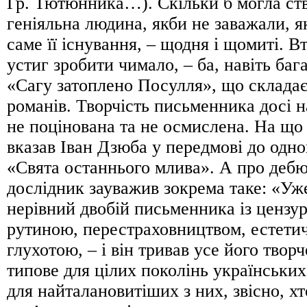
Гр. Тютюнника…). Скільки б могла ст
геніяльна людина, якби не заважали, 
саме її існування, – щодня і щомиті. 
устиг зробити чимало, – ба, навіть баг
«Сагу затоплено Посулля», що складаєт
романів. Творчість письменника досі
не поцінована та не осмислена. На що
вказав Іван Дзюба у передмові до одно
«Свята останнього млива». А про дебю
дослідник зауважив зокрема таке: «Уже
нерівний двобій письменника із ценз
рутиною, перестраховництвом, естети
глухотою, – і він тривав усе його тво
типове для цілих поколінь українськи
для найталановитіших з них, звісно, хт