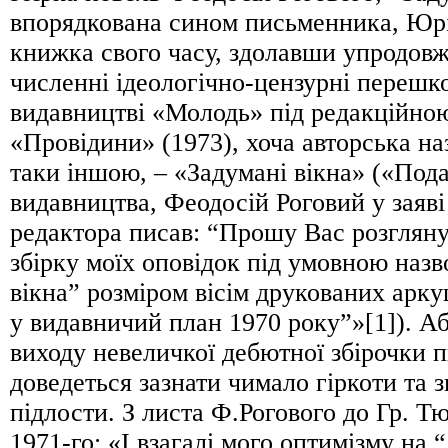
впорядкована сином письменника, Юрі
книжка свого часу, здолавши упродовж
численні ідеологічно-цензурні перешк
видавництві «Молодь» під редакційно
«Провідини» (1973), хоча авторська на
таки іншою, – «Задумані вікна» («Под
видавництва, Феодосій Роговий у заяві
редактора писав: “Прошу Вас розглян
збірку моїх оповідок під умовною наз
вікна” розміром вісім друкованих арку
у видавничий план 1970 року”»[1]). А
виходу невеличкої дебютної збірочки 
доведеться зазнати чимало гіркоти та 
підлости. З листа Ф.Рогового до Гр. Т
1971-го: «І взагалі мого оптимізму на 