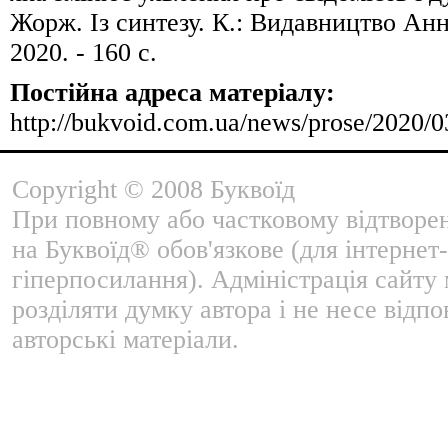
Жорж. Із синтезу. К.: Видавництво Ан
2020. - 160 с.
Постійна адреса матеріалу:
http://bukvoid.com.ua/news/prose/2020/
Copyright © 2008 Буквоїд
При повному або частковому відтворе
на Буквоїд® обов'язкове (для інтернет-
гіперпосилання). Адміністрація сайту
розділяти думку автора і не несе відпо
авторські матеріали.