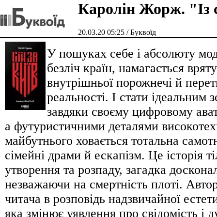
Каролін Жорж. "Із 
20.03.20 05:25 / Буквоїд
У пошуках себе і абсолюту мод
безліч країн, намагається вряту
внутрішньої порожнечі й пере
реальності. І стати ідеальним
завдяки своєму цифровому ават
а футуристичними деталями високотех
майбутнього ховається тотальна самотн
сімейні драми й ескапізм. Це історія ті
утворення та розпаду, загадка досконал
незважаючи на смертність плоті. Авто
читача в розповідь надзвичайної естет
яка змінює уявлення про свідомість і 