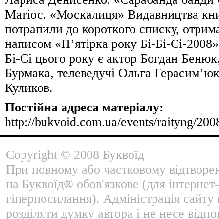
Матіос. «Москалиця» Видавництва кни
потрапили до короткого списку, отрим
написом «П’ятірка року Бі-Бі-Сі-2008»
Бі-Сі цього року є актор Богдан Бенюк
Бурмака, телеведучі Ольга Герасим’юк
Куликов.
Постійна адреса матеріалу:
http://bukvoid.com.ua/events/raityng/20
Copyright © 2008 Буквоїд
При повному або частковому відтворе
на Буквоїд® обов'язкове (для інтернет-
гіперпосилання). Адміністрація сайту
розділяти думку автора і не несе відпо