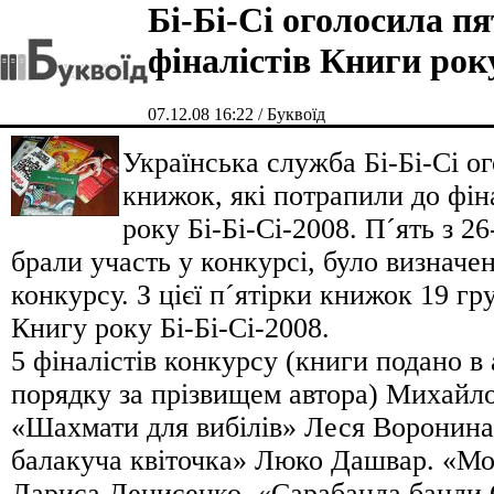
Бі-Бі-Сі оголосила пя
фіналістів Книги рок
07.12.08 16:22 / Буквоїд
Українська служба Бі-Бі-Сі о
книжок, які потрапили до фін
року Бі-Бі-Сі-2008. П´ять з 26
брали участь у конкурсі, було визначен
конкурсу. З цієї п´ятірки книжок 19 гр
Книгу року Бі-Бі-Сі-2008.
5 фіналістів конкурсу (книги подано в
порядку за прізвищем автора) Михайл
«Шахмати для вибілів» Леся Воронина
балакуча квіточка» Люко Дашвар. «Мо
Лариса Денисенко. «Сарабанда банди