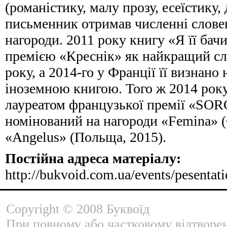
(романістику, малу прозу, есеїстику,
письменник отримав численні слове
нагороди. 2011 року книгу «Я її бач
премією «Креснік» як найкращий с
року, а 2014-го у Франції її визнан
іноземною книгою. Того ж 2014 року
лауреатом французької премії «SO
номінований на нагороди «Femina» (
«Angelus» (Польща, 2015).
Постійна адреса матеріалу:
http://bukvoid.com.ua/events/pesenta
Copyright © 2008 Буквоїд
При повному або частковому відтворе