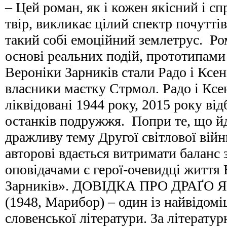
– Цей роман, як і кожен якісний і с
твір, викликає цілий спектр почутті
такий собі емоційний землетрус. Ро
основі реальних подій, прототипами 
Вероніки Зарників стали Радо і Ксен
власники маєтку Стрмол. Радо і Ксе
ліквідовані 1944 року, 2015 року ві
останків подружжя. Попри те, що йд
дражливу тему Другої світлової війн
авторові вдається витримати баланс 
оповідачами є герої-очевидці життя 
Зарників». ДОВІДКА ПРО ДРАҐО Я
(1948, Марибор) – один із найвідом
словенської літератури. За літератур