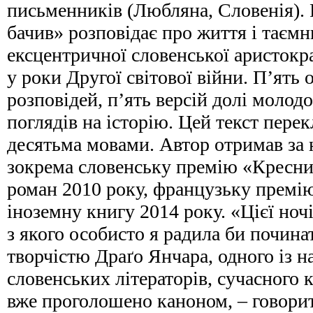
письменників (Любляна, Словенія). Р
бачив» розповідає про життя і таєм
ексцентричної словенської аристокр
у роки Другої світової війни. П’ять о
розповідей, п’ять версій долі молодо
поглядів на історію. Цей текст пере
десятьма мовами. Автор отримав за 
зокрема словенську премію «Кресн
роман 2010 року, французьку премі
іноземну книгу 2014 року. «Цієї ночі 
з якого особисто я радила би почина
творчістю Драґо Янчара, одного із 
словенських літераторів, сучасного 
вже проголошено каноном, – говори