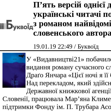
П’ять версій однієї д
українські читачі 
з романом найвідом
словенського автор
19.01.19 22:49 / Буквоїд
У «Видавництві21» побачило
видання роману сучасного с
Драґо Янчара «Цієї ночі я її
Над перекладом, який здійс
Державної книжкової агенці
Словенії, працювала Мар’яна Климе
підтримки Фонду ім. П. Трубара Асо