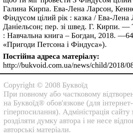
Галина Кирпа. Ева-Лена Ларсон, Кенне
Фіндусом цілий рік : казка / Ева-Лена
Даніельсон; пер. зі швед. Г. Кирпи. —
: Навчальна книга – Богдан, 2018. —64
«Пригоди Петсона і Фіндуса»).
Постійна адреса матеріалу:
http://bukvoid.com.ua/news/child/2018/0
Copyright © 2008 Буквоїд
При повному або частковому відтворе
на Буквоїд® обов'язкове (для інтернет-
гіперпосилання). Адміністрація сайту
розділяти думку автора і не несе відпо
авторські матеріали.