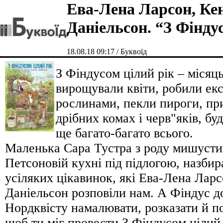
Ева-Лена Ларсон, Ке
Даніельсон. “З Фінду
18.08.18 09:17 / Буквоїд
З Фіндусом цілий рік – місяц
вирощували квіти, робили ек
рослинами, пекли пироги, пр
дрібних комах і черв"яків, бу
ще багато-багато всього.
Маленька Сара Тустра з роду мишусти
Петсоновій кухні під підлогою, назбир
усіляких цікавинок, які Ева-Лена Лар
Даніельсон розповіли нам. А Фіндус д
Нордквісту намалювати, розказати й по
щоб ти міг провести З Фіндусом цілий