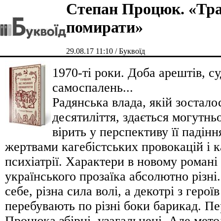
Степан Процюк. «Тр
помирати»
29.08.17 11:10 / Буквоїд
1970-ті роки. Доба арештів, с
самоспалень...
Радянська влада, якій зостало
десятиліття, здається могутн
вірить у перспективу її падінн
жертвами кагебістських провокацій і к
психіатрії. Характери в новому романі
українського прозаїка абсолютно різні.
себе, різна сила волі, а декотрі з героїв
перебувають по різні боки барикад. П
Процюка збірні, узагальнені. Але мето