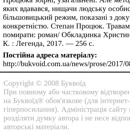
яких вдавався, нищачи людську особис
більшовицький режим, показані з док
конкретністю. Степан Процюк. Травам
помирати: роман/ Обкладинка Христи
К. : Легенда, 2017. — 256 с.
Постійна адреса матеріалу:
http://bukvoid.com.ua/news/prose/2017/0
Copyright © 2008 Буквоїд
При повному або частковому відтворе
на Буквоїд® обов'язкове (для інтернет-
гіперпосилання). Адміністрація сайту
розділяти думку автора і не несе відпо
авторські матеріали.