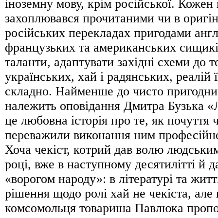
іноземну мову, крім російської. Кожен
захоплювався прочитаними чи в оригіна
російських перекладах пригодами англ
французьких та американських сищикі
таланти, адаптувати західні схеми до 
українських, хай і радянських, реалій 
складно. Найменше до чисто пригодни
належить оповідання Дмитра Бузька 
це любовна історія про те, як почуття 
переважили виконання ним професійно
Хоча чекіст, котрий дав волю людськи
році, вже в наступному десятилітті й д
«ворогом народу»: в літературі та житт
рішення щодо ролі хай не чекіста, але 
комсомольця товариша Павлюка пропо