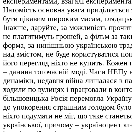
експериментами, взагалі експеримент
Натомість основна увага приділяється з
бути цікавим широким масам, глядаць
Інакше, даруйте, за можливість прочит
не платитимуть грошей, а фільм за так
форма, за нинішньою українською тра
над змістом, не буде користуватися по
його перегляд ніхто не купить. Кожен
– данина тогочасній моді. Часи НЕПу 
динаміки, недавня війна лишалася в па
ходили по вулицях і працювали в конто
більшовицька Росія перемогла Україну в
до упокорення страшним голодом було 
ніхто подумати не міг, що таке станеть
української, причому – україноцентрич