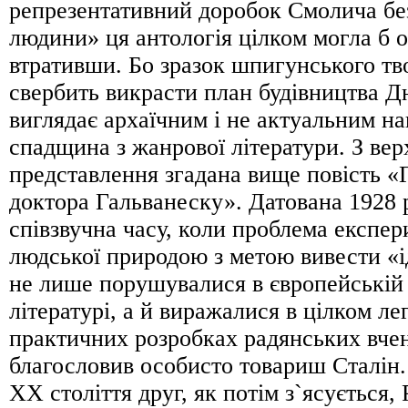
репрезентативний доробок Смолича без
людини» ця антологія цілком могла б о
втративши. Бо зразок шпигунського тв
свербить викрасти план будівництва Д
виглядає архаїчним і не актуальним на
спадщина з жанрової літератури. З ве
представлення згадана вище повість «
доктора Гальванеску». Датована 1928 
співзвучна часу, коли проблема експер
людської природою з метою вивести «
не лише порушувалися в європейській
літературі, а й виражалися в цілком л
практичних розробках радянських вче
благословив особисто товариш Сталін.
ХХ століття друг, як потім з`ясується,