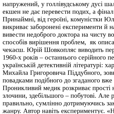
напружений, у голлівудському дусі ша
екшен не дає перевести подих, а фінал
Принаймні, від героїні, комуністки Юл
викриває заборонені експерименти й н
вивести недоброго доктора на чисту во
способів вирішення проблем, як описа
чекаєш. Юрій Шовкопляс виводить пер
1960-х років – останнього серійного п
українській детективній літературі: ха
Михайла Григоровича Піддубного, зовн
повадками подібного до згаданого вже
Проникливий медик розкриває прості 
злочини, здебільшого – побутові. Але 
правильно, сумлінно дотримуючись за
жанру. Автор навіть експериментує. «