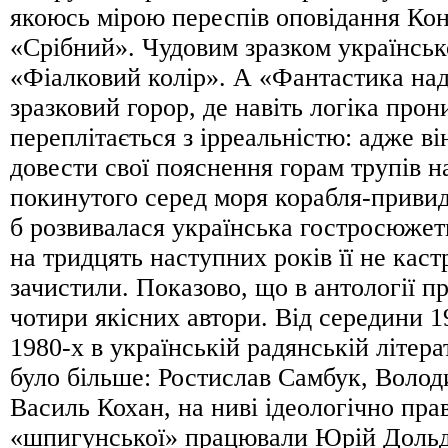
якоюсь мірою переспів оповідання Ко
«Срібний». Чудовим зразком українсько
«Фіалковий колір». А «Фантастика над
зразковий горор, де навіть логіка прон
переплітається з ірреальністю: адже в
довести свої пояснення горам трупів н
покинутого серед моря корабля-привида
б розвивалася українська гостросюжетн
на тридцять наступних років її не каст
зачистили. Показово, що в антології п
чотири якісних автори. Від середини 1
1980-х в українській радянській літера
було більше: Ростислав Самбук, Воло
Василь Кохан, на ниві ідеологічно пра
«шпигунської» працювали Юрій Доль