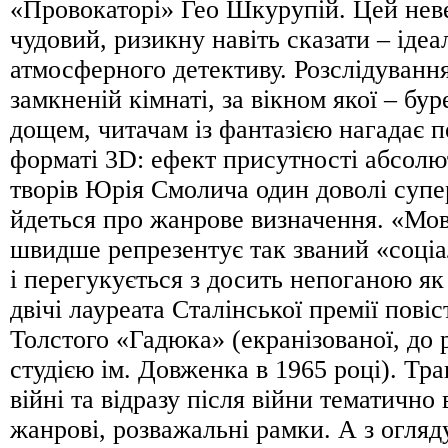
«Провокаторі» Гео Шкурупій. Цей неве
чудовий, ризикну навіть сказати – ідеа
атмосферного детективу. Розслідування
замкненій кімнаті, за вікном якої – бур
дощем, читачам із фантазією нагадає п
форматі 3D: ефект присутності абсолю
творів Юрія Смолича один доволі супе
йдеться про жанрове визначення. «Мо
швидше репрезентує так званий «соці
і перегукується з досить непоганою як
двічі лауреата Сталінської премії пові
Толстого «Гадюка» (екранізованої, до 
студією ім. Довженка в 1965 році). Тра
війні та відразу після війни тематично 
жанрові, розважальні рамки. А з огляд