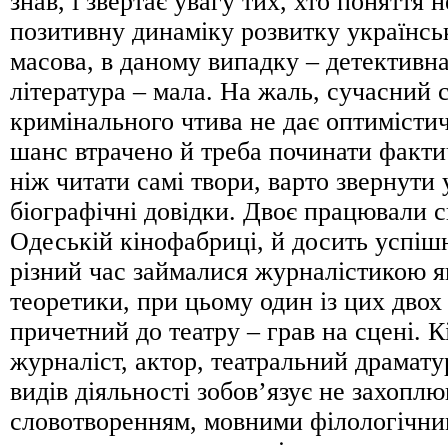
знав, і звертає увагу тих, хто поняття 
позитивну динаміку розвитку українсь
масова, в даному випадку – детективн
література – мала. На жаль, сучасний 
кримінального чтива не дає оптимістич
шанс втрачено й треба починати факти
ніж читати самі твори, варто звернути 
біографічні довідки. Двоє працювали 
Одеській кінофабриці, й досить успіш
різний час займалися журналістикою я
теоретики, при цьому один із цих двох
причетний до театру – грав на сцені. 
журналіст, актор, театральний драмату
видів діяльності зобов’язує не захоплю
словотворенням, мовними філологічн