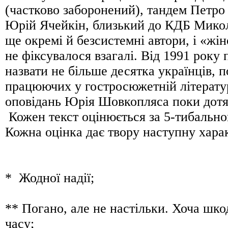
(частково заборонений), тандем Петро
Юрій Ячейкін, близький до КДБ Мико
ще окремі й безсистемні автори, і «жі
не фіксувалося взагалі. Від 1991 року
назвати не більше десятка українців, 
працюючих у гостросюжетній літературі
оповідань Юрія Шовкопляса поки до
Кожен текст оцінюється за 5-тибальн
Кожна оцінка дає твору наступну хара
* Жодної надії;
** Погано, але не настільки. Хоча шко
часу;