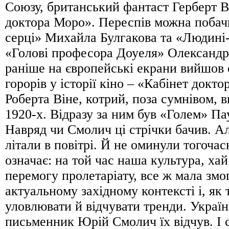
Союзу, британський фантаст Герберт В
доктора Моро». Переспів можна побач
серці» Михайла Булгакова та «Людині-
«Голові професора Доуеля» Олександр
раніше на європейські екрани вийшов 
горорів у історії кіно – «Кабінет докто
Роберта Віне, котрий, поза сумнівом, 
1920-х. Відразу за ним був «Голем» Па
Навряд чи Смолич ці стрічки бачив. Ал
літали в повітрі. Й не оминули тогочас
означає: на той час наша культура, хай
перемогу пролетаріату, все ж мала змо
актуальному західному контексті і, як 
уловлювати й відчувати тренди. Украї
письменник Юрій Смолич їх відчув. І 