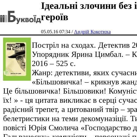
Ідеальні злочини без 
героїв
05.05.16 07:34 /
Андрій Кокотюха
Постріл на сходах. Детектив 20
Упорядник Ярина Цимбал. – К
2016 – 525 с.
Жанр: детективи, яких сучасн
«Більшовичка! – крикнув жанда
Це більшовичка! Більшовики! Комуніс
їх! » - ця цитата викликає в серці суча
радісний трепет, а цитований твір – зр
белетристики на теми декомуназіції. Т
повісті Юрія Смолича «Господарство 
Гальванеску» комуністи – персонажі по