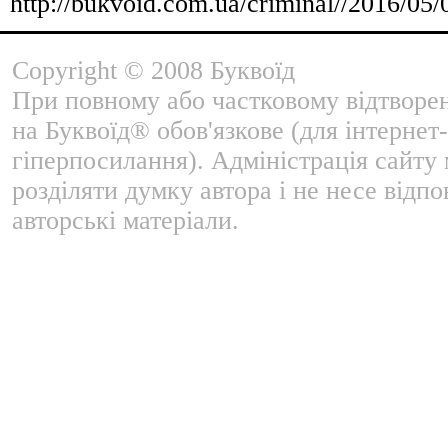
http://bukvoid.com.ua/criminal//2016/05
Copyright © 2008 Буквоїд
При повному або частковому відтворе
на Буквоїд® обов'язкове (для інтернет-
гіперпосилання). Адміністрація сайту
розділяти думку автора і не несе відпо
авторські матеріали.