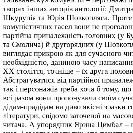
творах інших авторів антології: Дмитра
Шкурупія та Юрія Шовкопляса. Проте
комуністичних гасел вони не проголошу
партійна приналежність головних (у Б
та Смолича) й другорядних (у Шовкопл
виглядає прикрою як для сучасного чи
необхідністю, даниною часу написання
ХХ століття, точніше – їх друга полов
Абстрагуватися від партійної приналеж
так і персонажів треба хоча б тому, що
всі разом вони пропонували своїм суч
дідам-прадідам на диво якісні зразки 
літератури, свідомо заточеної на масов
читача. А упорядник Ярина Цимбал – н