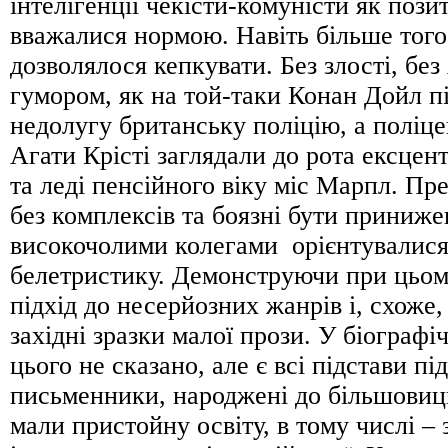
інтелігенції чекісти-комуністи як пози
вважалися нормою. Навіть більше того:
дозволялося кепкувати. Без злості, без 
гумором, як на той-таки Конан Дойл п
недолугу британську поліцію, а поліце
Агати Крісті заглядали до рота ексце
та леді пенсійного віку міс Марпл. Пр
без комплексів та боязні бути приниж
високочолими колегами орієнтувалися
белетристику. Демонструючи при цьом
підхід до несерйозних жанрів і, схоже,
західні зразки малої прози. У біографі
цього не сказано, але є всі підстави пі
письменники, народжені до більшовиц
мали пристойну освіту, в тому числі –