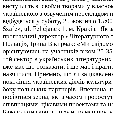
виступлять зі своїми творами у власно
українською з озвученим перекладом н
відбудеться у суботу, 25 жовтня о 15:0
Szafe», ul. Felicjanek 1, м. Краків. Як 
програмний директор «Літературного 
Польщі», Ірина Вікирчак: «Ми свідомо
орієнтуючись на учасників віком 25-35 
той сектор в українських літературних
вже має що розказати, і ще має і прагн
навчитися. Приємно, що є і зацікавлен
покоління українських діячів культури 
боку польських партнерів. Впевнена, 
посіються зерна, які з часом проросту
співпрацями, цікавими проектами та н
Бажаю нам гарної погоди по маршруту