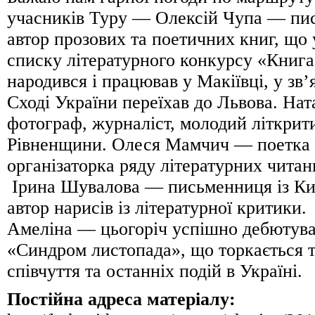
учасників Туру ― Олексій Чупа ― пи
автор прозових та поетичних книг, що 
списку літературного конкурсу «Книг
народився і працював у Макіївці, у зв’
Сході України переїхав до Львова. На
фотограф, журналіст, молодий літкрити
Рівненщини. Олеся Мамчич ― поетка і
організаторка ряду літературних читан
Ірина Шувалова ― письменниця із Киє
автор нарисів із літературної критики.
Амеліна ― цьогоріч успішно дебютува
«Синдром листопада», що торкається т
співчуття та останніх подій в Україні.
Постійна адреса матеріалу: