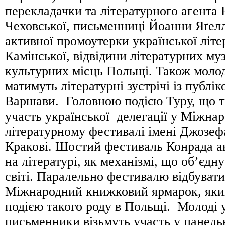
перекладачки та літературного агента
Чеховської, письменниці Йоанни Яґелл
активної промоутерки української літ
Камінської, відвідини літературних муз
культурних місць Польщі. Також моло
матимуть літературні зустрічі із публі
Варшави. Головною подією Туру, що тр
участь української делегації у Міжна
літературному фестивалі імені Джозеф
Кракові. Шостий фестиваль Конрада а
на літературі, як механізмі, що об’єдн
світі. Паралельно фестивалю відбуват
Міжнародний книжковий ярмарок, яки
подією такого роду в Польщі. Молоді 
письменники візьмуть участь у панельн