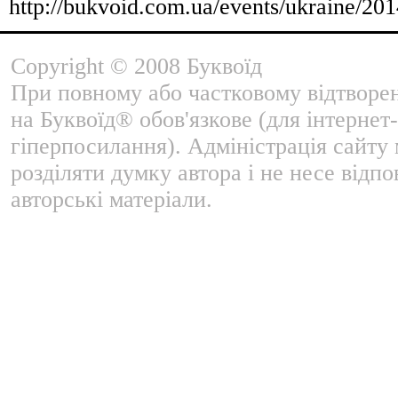
http://bukvoid.com.ua/events/ukraine/20
Copyright © 2008 Буквоїд
При повному або частковому відтворе
на Буквоїд® обов'язкове (для інтернет-
гіперпосилання). Адміністрація сайту
розділяти думку автора і не несе відпо
авторські матеріали.