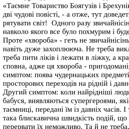
«Таємне Товариство Боягузів і Брехуні
дві чудові повісті, - а отже, тут доведе
рятувати світ! Одного разу звичайнісі
навколо якого все було похмурим і буд
Проте «хвороба» - геть не звичайнісінь
навіть дуже захоплююча. Не треба викл
треба пити ліків і лежати в ліжку, а кр
сповна, адже ця хвороба - пригодоман
симптом: поява чудернацьких предметі
просторових переходів на рідній і давн
Другий симптом: коли найрідніші люди,
бабуся, виявляються супергероями, як
таємниці, передані їм із давніх часів. І
така блискавична швидкість подій, що
перервати їх неможливо. Та й не треба