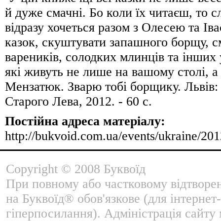
й дуже смачні. Бо коли їх читаєш, то с
відразу хочеться разом з Олесею та Ів
казок, скуштувати запашного борщу, 
вареників, солодких млинців та інших 
які живуть не лише на вашому столі, а 
Мензатюк. Зварю тобі борщику. Львів
Старого Лева, 2012. - 60 с.
Постійна адреса матеріалу:
http://bukvoid.com.ua/events/ukraine/20
Copyright © 2008 Буквоїд
При повному або частковому відтворе
на Буквоїд® обов'язкове (для інтернет-
гіперпосилання). Адміністрація сайту