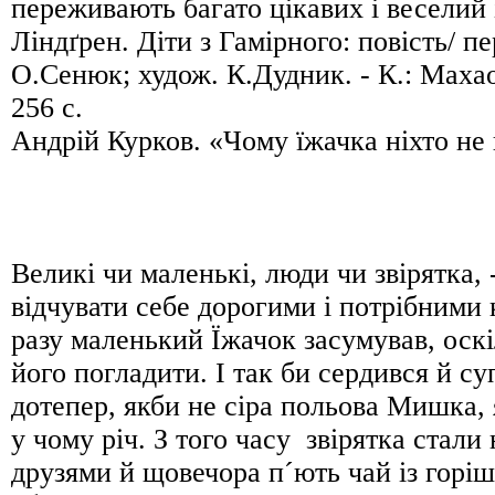
переживають багато цікавих і веселий 
Ліндґрен. Діти з Гамірного: повість/ пе
О.Сенюк; худож. К.Дудник. - К.: Махао
256 с.
Андрій Курков. «Чому їжачка ніхто не
Великі чи маленькі, люди чи звірятка, -
відчувати себе дорогими і потрібними 
разу маленький Їжачок засумував, оскі
його погладити. І так би сердився й су
дотепер, якби не сіра польова Мишка, 
у чому річ. З того часу звірятка стал
друзями й щовечора п´ють чай із горі