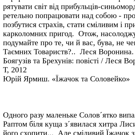
рятувати світ від прибульців-синьоморд
ретельно попрацювати над собою - пр
позбутися страхів, стати сміливим і пр
карколомних пригод. Отож, насолоджу
подумайте про те, чи й вас, бува, не ч
Таємних Товариств?.. Леся Воронина.
Боягузів та Брехунів: повісті / Леся Во
Т, 2012
Юрій Ярмиш. «Їжачок та Соловейко»
Одного разу маленьке Солов´ятко випал
Раптом біля куща з´явилася хитра Лиси
його схопити... Але сміливий Їжачок 