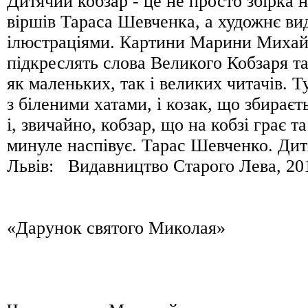
Дитячий кобзар - це не просто збірка 
віршів Тараса Шевченка, а художнє ви
ілюстраціями. Картини Марини Миха
підкреслять слова Великого Кобзаря т
як маленьких, так і великих читачів. Т
з біленими хатами, і козак, що збираєт
і, звичайно, кобзар, що на кобзі грає т
минуле наспівує. Тарас Шевченко. Дит
Львів: Видавництво Старого Лева, 2012
«Дарунок святого Миколая»