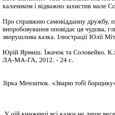
калачиком і відважно захистив мале С
Про справжню самовідданну дружбу, п
випробовування оповідає ця чудова, гл
зворушлива казка. Ілюстрації Юлії Мі
Юрій Ярмиш. Їжачок та Соловейко. К
ЛА-МА-ГА, 2012. - 24 с.
Зірка Мензатюк. «Зварю тобі борщику
У цій книжечці всі казки не лише весел