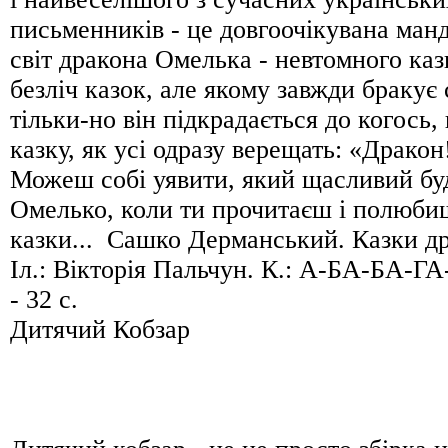
письменників - це довгоочікувана манд
світ дракона Омелька - невтомного каз
безліч казок, але якому завжди бракує
тільки-но він підкрадається до когось,
казку, як усі одразу верещать: «Дракон!»
Можеш собі уявити, який щасливий бу
Омелько, коли ти прочитаєш і полюбиш
казки... Сашко Дерманський. Казки д
Іл.: Вікторія Пальчун. К.: А-БА-БА-Г
- 32 с.
Дитячий Кобзар