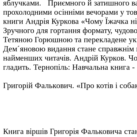
яблучками. Приємного й затишного в
прохолодними осінніми вечорами у тов
книги Андрія Куркова «Чому Їжачка ні
Зручного для гортання формату, чудов
Тетяною Горюшною та перекладене ук
Дем´яновою видання стане справжнім 
найменших читачів. Андрій Курков. Чо
гладить. Тернопіль: Навчальна книга - 
Григорій Фалькович. «Про котів і соба
Книга віршів Григорія Фальковича ста