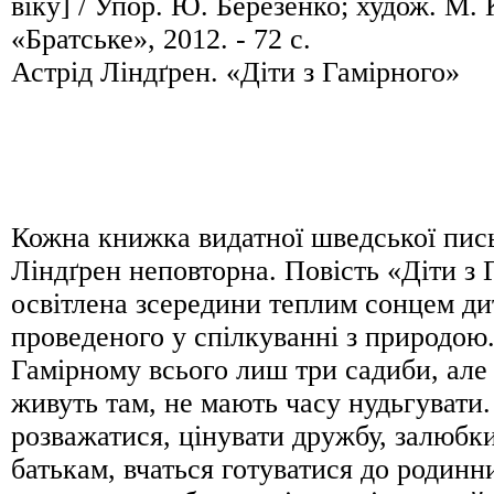
віку] / Упор. Ю. Березенко; худож. М. 
«Братське», 2012. - 72 с.
Астрід Ліндґрен. «Діти з Гамірного»
Кожна книжка видатної шведської пис
Ліндґрен неповторна. Повість «Діти з 
освітлена зсередини теплим сонцем ди
проведеного у спілкуванні з природою.
Гамірному всього лиш три садиби, але 
живуть там, не мають часу нудьгувати
розважатися, цінувати дружбу, залюбк
батькам, вчаться готуватися до родинни