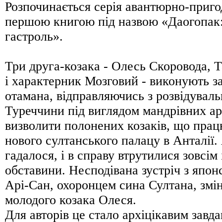
Розпочинається серія авантюрно-приго
першою книгою під назвою «Даогопак:
гастроль».
Три друга-козака - Олесь Скоровода, 
і характерник Мозговий - виконують з
отамана, відправляючись з розвідувал
Туреччини під виглядом мандрівних арт
визволити полонених козаків, що пра
нового султанського палацу в Анталії. 
гадалося, і в справу втрутилися зовсім
обставини. Несподівана зустріч з япо
Арі-Сан, охоронцем сина Султана, змі
молодого козака Олеся.
Для авторів це стало архіцікавим завда