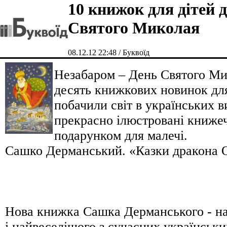
10 книжок для дітей 
Святого Миколая
08.12.12 22:48 / Буквоїд
Незабаром – День Святого М
десять книжкових новинок для 
побачили світ в українських в
прекрасно ілюстровані книже
подарунком для малечі.
Сашко Дерманський. «Казки дракона 
Нова книжка Сашка Дерманського - н
і найвеселішого з сучасних українськ