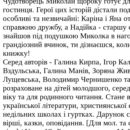
Чудотворець Миколай щороку готує дл
гостинця. Герої цих історій дістали по
особливі та незвичайні: Каріна і Яна о
справжню дружбу, а Надійка - старшу 
знайшов під подушкою Миколка в наго
грандіозний вчинок, ти дізнаєшся, ко
книжку!
Серед авторів - Галина Кирпа, Ігор Ка
Вздульська, Галина Манів, Зоряна Жи
Лущевська, Володимир Чернишенко та
розраховане на дітей молодшого, сере
віку та для родинного читання. Стане 
української літератури, християнської
недільних школах і гуртках. Дарунок 
вірші, казки, оповідання. [Для мол. та