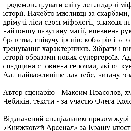
продемонструвати світу легендарні міф
історії. Начебто мисливці за скарбами,
дрімучі ліси своєї міфології, знаходяч
найтоншу павутину магії, впевнене ру
братства, співучу іронію кобзарів і зав
тренування характерників. Зібрати і в
історії образами нових супергероїв. 
спадщина сповнена героями, які очікую
Але найважливіше для тебе, читачу, зна
Автор сценарію - Максим Прасолов, х
Чебикін, тексти - за участю Олега Кол
Відзначений спеціальним призом журі
«Книжковий Арсенал» за Кращу ілюст