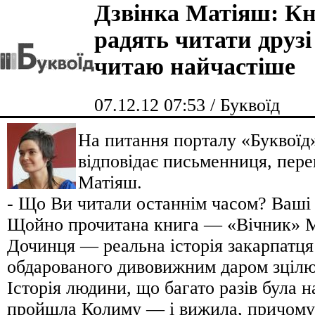
Дзвінка Матіяш: Кн
радять читати друзі
читаю найчастіше
07.12.12 07:53 / Буквоїд
На питання порталу «Буквоїд
відповідає письменниця, пере
Матіяш.
- Що Ви читали останнім часом? Ваші
Щойно прочитана книга — «Вічник» 
Дочинця — реальна історія закарпатця
обдарованого дивовижним даром зцілю
Історія людини, що багато разів була на
пройшла Колиму — і вижила, причому 