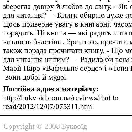
зберегла довіру й любов до світу. - Як
для читання? - Книги обираю дуже по
щось приверне увагу в книгарні, часо
порадить. Ці книги — які радять читат
читаю найчастіше. Зрештою, прочитан
також порада прочитати книгу. - Що м
для читання іншим? - Радила би всім
Марії Парр «Вафельне серце» і «Тоня
вони добрі й мудрі.
Постійна адреса матеріалу:
http://bukvoid.com.ua/reviews/that to
read/2012/12/07/075311.html
Copyright © 2008 Буквоїд