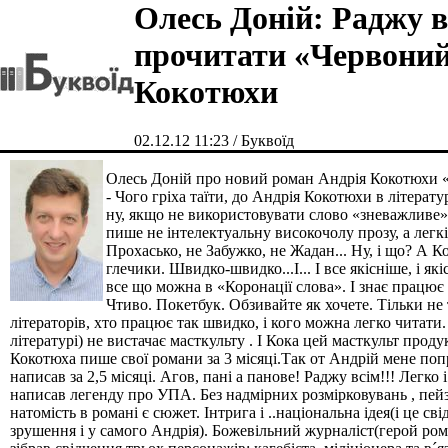
Олесь Доній: Раджу в
прочитати «Червоний
Кокотюхи
02.12.12 11:23 / Буквоїд
Олесь Доній про новий роман Андрія Кокотюхи 
- Чого гріха таїти, до Андрія Кокотюхи в літерату
ну, якщо не використовувати слово «зневажливе»,
пише не інтелектуальну високочолу прозу, а легкі
Прохасько, не Забужко, не Жадан... Ну, і що? А К
глечики. Швидко-швидко...І... І все якісніше, і як
все що можна в «Коронації слова». І знає працює 
Чтиво. Покетбук. Обзивайте як хочете. Тільки не 
літераторів, хто працює так швидко, і кого можна легко читати. 
літературі) не вистачає масткульту . І Кока цей масткульт прод
Кокотюха пише свої романи за 3 місяці.Так от Андрій мене по
написав за 2,5 місяці. Агов, пані а панове! Раджу всім!!! Легк
написав легенду про УПА. Без надмірних розмірковувань , пейз
натомість в романі є сюжет. Інтрига і ..національна ідея(і це св
зрушення і у самого Андрія). Божевільний журналіст(герой рома