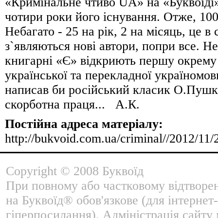
«Кримінальне чтиво UA» на «Буквоїді»
чотири роки його існування. Отже, 100
Небагато - 25 на рік, 2 на місяць, це в
з`являються нові автори, попри все. Н
книгарні «Є» відкриють першу окрему
української та перекладної україномов
написав би російський класик О.Пушк
скорботна праця... А.К.
Постійна адреса матеріалу:
http://bukvoid.com.ua/criminal//2012/11
Copyright © 2008 Буквоїд
При повному або частковому відтворе
на Буквоїд® обов'язкове (для інтернет-
гіперпосилання). Адміністрація сайту