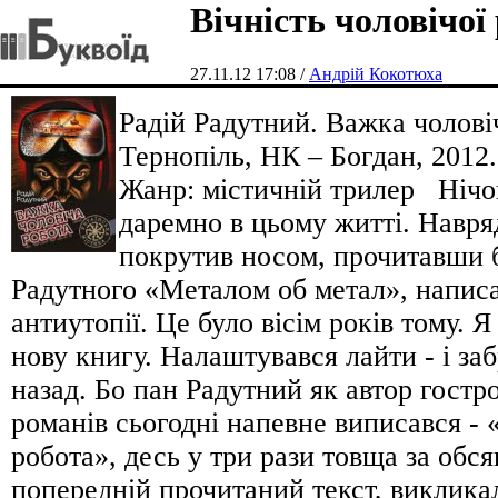
Вічність чоловічої
27.11.12 17:08 /
Андрій Кокотюха
Радій Радутний. Важка чоловіч
Тернопіль, НК – Богдан, 2012.
Жанр: містичній трилер Нічог
даремно в цьому житті. Навря
покрутив носом, прочитавши 
Радутного «Металом об метал», напис
антиутопії. Це було вісім років тому. Я
нову книгу. Налаштувався лайти - і заб
назад. Бо пан Радутний як автор гост
романів сьогодні напевне виписався -
робота», десь у три рази товща за обся
попередній прочитаний текст, виклика