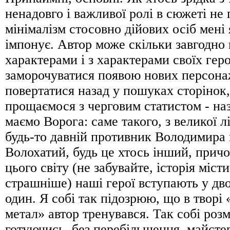
ненадовго і важливої ролі в сюжеті не 
мінімалізм стосовно дійових осіб мені
імпонує. Автор може скільки завгодно 
характерами і з характерами своїх гер
заморочуватися появою нових персонаж
повертатися назад у пошуках сторінок,
прощаємося з черговим статистом - на
маємо Ворога: саме такого, з великої лі
будь-то давній противник Володимира 
Волохатий, будь це хтось інший, причо
цього світу (не забувайте, історія міст
страшніше) наші герої вступають у дво
один. Я собі так підозрюю, що в творі
метал» автор тренувався. Так собі роз
готуючись, без перебільшення, майсте