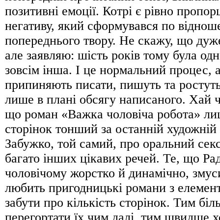
позитивні емоції. Котрі є рівно пропо
негативу, який сформувався по відно
попереднього твору. Не скажу, що дуж
але заявляю: шість років тому була одн
зовсім інша. І це нормальний процес, 
припиняють писати, пишуть та ростут
лише в плані обсягу написаного. Хай ч
що роман «Важка чоловіча робота» ли
сторінок тонший за останній художній
Забужко, той самий, про оральний секс
багато інших цікавих речей. Те, що Р
чоловічому жорстко й динамічно, змуси
любить пригодницькі романи з елемен
забути про кількість сторінок. Тим бі
перегортати їх чим далі, тим швидше х