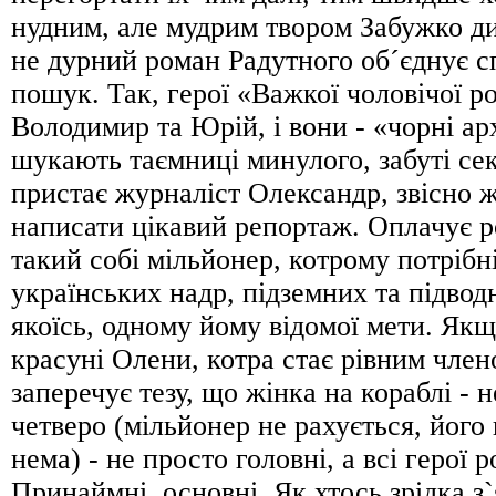
нудним, але мудрим твором Забужко ди
не дурний роман Радутного об´єднує с
пошук. Так, герої «Важкої чоловічої р
Володимир та Юрій, і вони - «чорні ар
шукають таємниці минулого, забуті се
пристає журналіст Олександр, звісно ж
написати цікавий репортаж. Оплачує р
такий собі мільйонер, котрому потрібн
українських надр, підземних та підвод
якоїсь, одному йому відомої мети. Якщ
красуні Олени, котра стає рівним член
заперечує тезу, що жінка на кораблі - н
четверо (мільйонер не рахується, його 
нема) - не просто головні, а всі герої 
Принаймні, основні. Як хтось зрідка з`