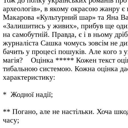
Тож до полку українських романів про
археологів», в якому окрасою жанру є
Макарова «Культурний шар» та Яна В
«Залишитись у живих», прибув ще оди
на самобутній. Правда, є і в ньому дрі
журналіста Сашка чомусь зовсім не див
бачить у процесі пошуків. Але кого з у
магія? Оцінка ***** Кожен текст оцін
тибальною системою. Кожна оцінка да
характеристику:
* Жодної надії;
** Погано, але не настільки. Хоча шко
часу;