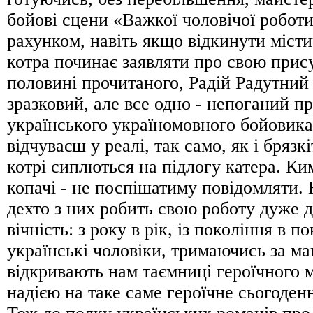
бойові сцени «Важкої чоловічої робот
рахунком, навіть якщо відкинути місти
котра починає заявляти про свою прису
половині прочитаного, Радій Радутний
зразковий, але все одно - непоганий п
українського україномовного бойовика
відчуваєш у реалі, так само, як і брязкі
котрі сиплються на підлогу катера. Ки
копачі - не поспішатиму повідомляти.
дехто з них робить свою роботу дуже д
вічність: з року в рік, із покоління в п
українські чоловіки, тримаючись за маг
відкривають нам таємниці героїчного м
надією на таке саме героїчне сьогоден