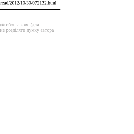
o read/2012/10/30/072132.html
® обов'язкове (для
 не розділяти думку автора