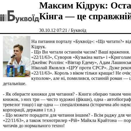
Максим Кідрук: Оста
Кінга — це справжні
30.10.12 07:21 / Буквоїд
На питання порталу «Буквоїд»: «Що читати?» в
Кідрук.
- Що Ви читали останнім часом? Ваші враження. 
«22/11/63», Суворов «Кузькіна мать» і «Криголам
Джеймс Роллінс «Вівтар Едему», Адам Лашинськ
Ніколай Яковлєв «ЦРУ проти СРСР». Дуже реком
«22/11/63». Король з віком тільки кращає! Не очі
куполом», але ні, помилився, останній роман — 
детальніше.
- Як обираєте книжки для читання? - Книги обираю таким чин
книжок, з них три — чисто художні (фікшн), одна - автобіографі
тревелог тощо) і ще одна — спеціалізована (історична або науко
корпорації, держави і т.п.)
- Що можете порадити для читання іншим? - Всім раджу для чи
«22/11/63», а також технотрилер «Рій» Майкла Крайтона — пор
читачів до нормального техно!