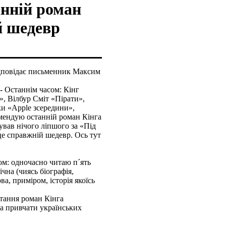
нній роман
й шедевр
ідповідає письменник Максим
- Останнім часом: Кінг
», Вілбур Сміт «Пірати»,
и «Apple зсередини»,
ендую останній роман Кінга
кував нічого ліпшого за «Під
це справжній шедевр. Ось тут
ом: одночасно читаю п´ять
чна (чиясь біографія,
ва, приміром, історія якоїсь
тання роман Кінга
а привчати українських