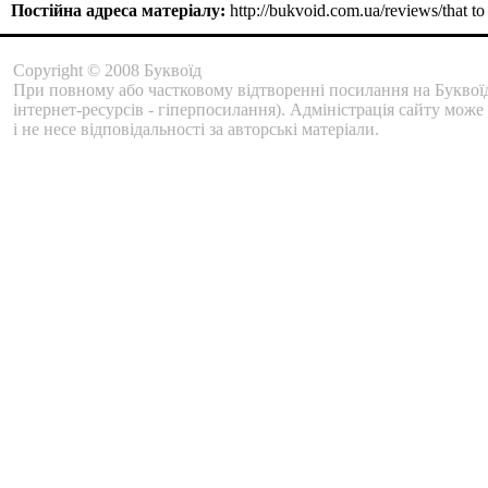
Постійна адреса матеріалу:
http://bukvoid.com.ua/reviews/that t
Copyright © 2008 Буквоїд
При повному або частковому відтворенні посилання на Буквоїд
інтернет-ресурсів - гіперпосилання). Адміністрація сайту може
і не несе відповідальності за авторські матеріали.