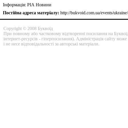
Інформація: РІА Новини
Постійна адреса матеріалу:
http://bukvoid.com.ua/events/ukrain
Copyright © 2008 Буквоїд
При повному або частковому відтворенні посилання на Буквоїд
інтернет-ресурсів - гіперпосилання). Адміністрація сайту може
і не несе відповідальності за авторські матеріали.