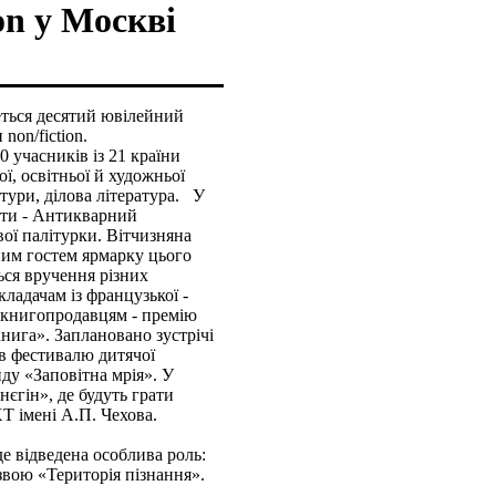
on у Москві
деться десятий ювілейний
non/fіctіon.
 учасників із 21 країни
ї, освітньої й художньої
ктури, ділова література. У
кти - Антикварний
ої палітурки. Вітчизняна
ним гостем ярмарку цього
ься вручення різних
кладачам із французької -
 книгопродавцям - премію
книга». Заплановано зустрічі
ків фестивалю дитячої
ду «Заповітна мрія». У
єгін», де будуть грати
Т імені А.П. Чехова.
де відведена особлива роль:
азвою «Територія пізнання».