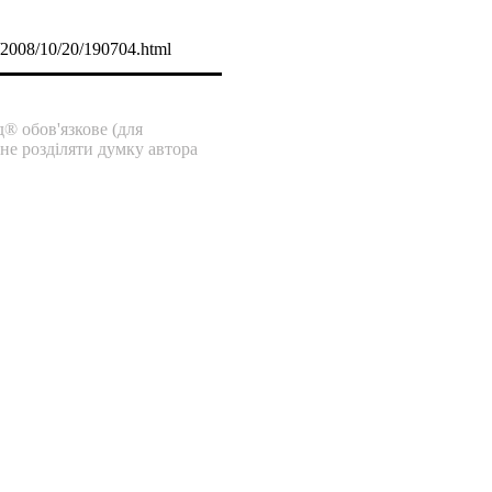
e/2008/10/20/190704.html
® обов'язкове (для
 не розділяти думку автора