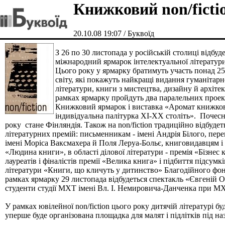
Книжковий non/fіctі
20.10.08 19:07 / Буквоїд
З 26 по 30 листопада у російській столиці відбу
міжнародний ярмарок інтелектуальної літератури 
Цього року у ярмарку братимуть участь понад 250
світу, які покажуть найкращі видання гуманітарно
літератури, книги з мистецтва, дизайну й архіте
рамках ярмарку пройдуть два паралельних прое
Книжковий ярмарок і виставка «Аромат книжков
індивідуальна палітурка XІ-XX століть». Почес
року стане Фінляндія. Також на non/fіctіon традиційно відбудет
літературних премій: письменникам - імені Андрія Білого, пере
імені Моріса Ваксмахера й Поля Леруа-Больє, книговидавцям і
«Людина книги», в області ділової літератури - премія «Бізнес 
лауреатів і фіналістів премії «Велика книга» і підбиття підсум
літератури «Книги, що кличуть у дитинство» Благодійного фон
рамках ярмарку 29 листопада відбудеться спектакль «Євгеній Он
студенти студії МХТ імені Вл. І. Немировича-Данченка при МХ
У рамках ювілейної non/fіctіon цього року дитячій літературі бу
уперше буде організована площадка для малят і підлітків під н