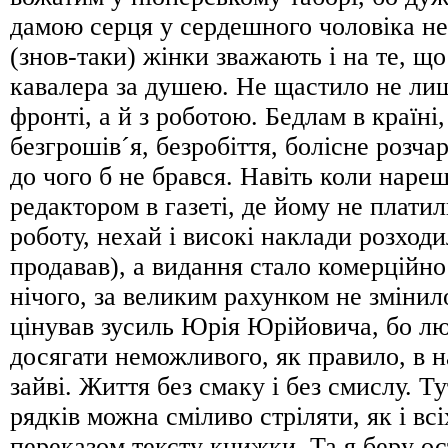
дамою серця у сердешного чоловіка не
(знов-таки) жінки зважають і на те, що
кавалера за душею. Не щастило не ли
фронті, а й з роботою. Бедлам в країні,
безгрошів´я, безробіття, болісне розча
до чого б не брався. Навіть коли наре
редактором в газеті, де йому не плати
роботу, нехай і високі наклади розходил
продавав), а видання стало комерційно
нічого, за великим рахунком не змінил
цінував зусиль Юрія Юрійовича, бо лю
досягати неможливого, як правило, в 
зайві. Життя без смаку і без смислу. Т
рядків можна сміливо стріляти, як і всі
переказом тексту книжки. Та я беру ос