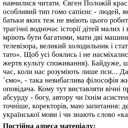
навчилися читати. Євген Положій кра
особливий тип гомо сапієнс - людей, як
батьки яких теж не вміють цього робит
трагічні водночас історії дітей малих і 
мріють бути багатими, мати дві машини
телевізора, великий холодильник і ста
тато». Щоб усі боялись і не насміхали
жертв культу споживання). Байдуже, щ
час, коли нас розуміють лише пси... Д
´ємо», - така невибаглива філософія ж
оповідача. Кому тут виставляти вічні пр
абсурду - богу, автору чи їхнім асистен
точніше, коректорів, маю запитання: д
української мови і чи знають слово «
Постійна адреса матеріалу: