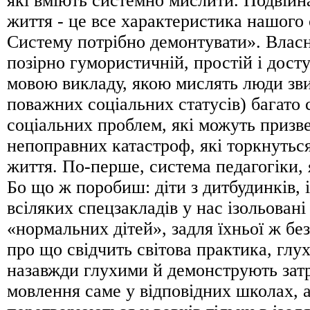
які вміють системно мислити. Подвійн
життя - це все характеристика нашого 
Систему потрібно демонтувати». Власне
позірно гумористичній, простій і досту
мовою викладу, якою мислять люди зви
поважних соціальних статусів) багато 
соціальних проблем, які можуть призв
непоправних катастроф, які торкнутьс
життя. По-перше, система педагогіки, 
Бо що ж поробиш: діти з дитбудинків, і
всіляких спецзакладів у нас ізольовані
«нормальних дітей», задля їхньої ж бе
про що свідчить світова практика, глух
назавжди глухими й демонструють зат
мовлення саме у відповідних школах, 