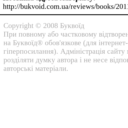
http://bukvoid.com.ua/reviews/books/201
Copyright © 2008 Буквоїд
При повному або частковому відтворе
на Буквоїд® обов'язкове (для інтернет-
гіперпосилання). Адміністрація сайту
розділяти думку автора і не несе відпо
авторські матеріали.