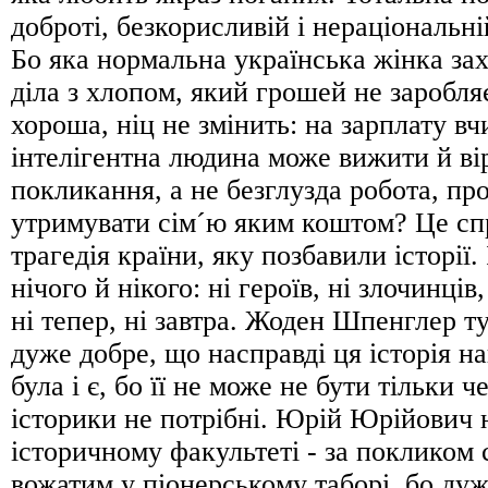
доброті, безкорисливій і нераціональні
Бо яка нормальна українська жінка за
діла з хлопом, який грошей не заробл
хороша, ніц не змінить: на зарплату вчи
інтелігентна людина може вижити й вір
покликання, а не безглузда робота, пр
утримувати сім´ю яким коштом? Це спра
трагедія країни, яку позбавили історії. 
нічого й нікого: ні героїв, ні злочинців, 
ні тепер, ні завтра. Жоден Шпенглер т
дуже добре, що насправді ця історія н
була і є, бо її не може не бути тільки ч
історики не потрібні. Юрій Юрійович 
історичному факультеті - за покликом
вожатим у піонерському таборі, бо дуж