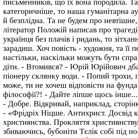
письменників, що їх вона породила. Т
категоричніше, то наша гуманітарна ау
й безплідна. Та не будем про невтішне
літератор Положій написав про трагеді
українця без плачів і ридань, то зітха
зарадиш. Хоч повість - художня, та її 
настільки, наскільки можуть бути спр
діти. - Втомився? - Юрій Юрійович дб
піонеру склянку води. - Попий трохи, 
може, ти не хочеш відповісти на фунд
філософії?! - Дайте ліпше щось інше...
- Добре. Відкривай, наприклад, сторін
- «Фрідріх Ніцше. Антихрист. Досвід 
християнства. Прокляття християнству.
збиваючись, бубоніти Тєлік собі під но