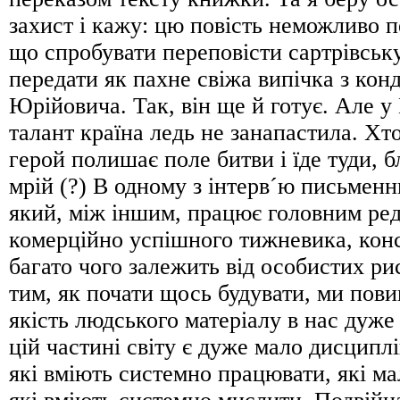
захист і кажу: цю повість неможливо п
що спробувати переповісти сартрівськ
передати як пахне свіжа випічка з кон
Юрійовича. Так, він ще й готує. Але 
талант країна ледь не занапастила. Хт
герой полишає поле битви і їде туди, 
мрій (?) В одному з інтерв´ю письмен
який, між іншим, працює головним ре
комерційно успішного тижневика, кон
багато чого залежить від особистих ри
тим, як почати щось будувати, ми пови
якість людського матеріалу в нас дуже
цій частині світу є дуже мало дисципл
які вміють системно працювати, які мало