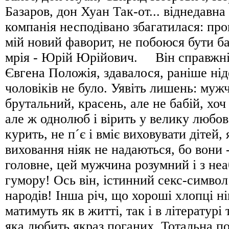
Базаров, дон Хуан Так-от... віднедавна
компанія несподівано збагатилася: про
мій новий фаворит, не побоюся бути б
мрія - Юрій Юрійович. Він справжній
Євгена Положія, здавалося, раніше нід
чоловіків не було. Уявіть лишень: муж
брутальний, красень, але не бабій, хо
але ж однолюб і вірить у велику любов
курить, не п´є і вміє виховувати дітей, 
виховання ніяк не надаються, бо вони 
головне, цей мужчина розумний і з не
гумору! Ось він, істинний секс-символ 
народів! Інша річ, що хороші хлопці н
матимуть як в житті, так і в літературі 
яка любить якраз поганих. Тотальна по