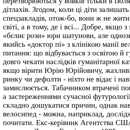
перетворюються у вовків тільки в ізоля
дітлахів. Згодом, коли ці діти залишать
спецзакладів, отож-бо, вони ж не жит
світі, а в тому, де і всі... Добре, якщо
«бєлиє рози» юри шатунови, але одноз
якийсь «доктор пі» з клінікою манії ве
питання: що відбувається з освітою й г
довго чекати наслідків гуманітарної ка
якщо вірити Юрію Юрійовичу, жахливі
ринку чи дефолти - ніхто не відає і нав
замислюється. Табачником втрачені пок
а застереженнями сучасної футурології
складно дошукатися причин, однак на
велосипед - можна, наприклад, дослі
почитати. Екс-керівник Агентства СШ