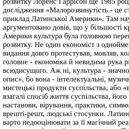
розвитку Лоренс Гаррісон ще 1985 роц
дослідження «Малорозвинутість - це с
приклад Латинської Америки». Там на
аргументовано довів, що у більшості к
Америки культура була головною пер
розвитку. Не один економіст з однойм
видання довго протестував, мовляв, ко
головне - економіка й невидима рука р
всюдисущого. Аж ні, культура - значн
опис», бо вона - інтелектуальні, музичн
мистецькі продукти суспільства, або «
взагалі спосіб життя суспільства, його 
настанови, вірування, практики, символ
врешті-решт, людські стосунки. Лати
варто недооцінювати за її магічний реа