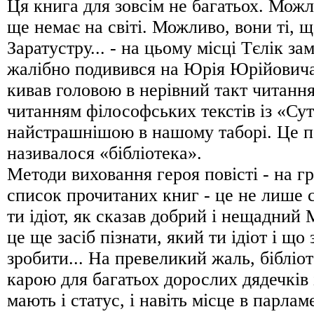
Ця книга для зовсім не багатьох. Можл
ще немає на світі. Можливо, вони ті, 
Заратустру... - на цьому місці Тєлік зам
жалібно подивився на Юрія Юрійовича
кивав головою в нерівний такт читання(
читанням філософських текстів із «Сут
найстрашнішою в нашому таборі. Це 
називалося «бібліотека».
Методи виховання героя повісті - на гр
список прочитаних книг - це не лише 
ти ідіот, як сказав добрий і нещадний
це ще засіб пізнати, який ти ідіот і що
зробити... На превеликий жаль, бібліот
карою для багатьох дорослих дядечків і
мають і статус, і навіть місце в парламе