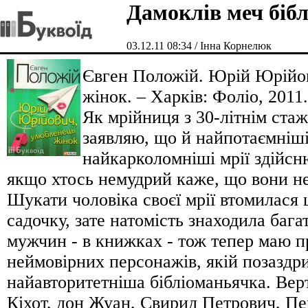
Дамоклів меч бібл
03.12.11 08:34 / Інна Корнелюк
Євген Положій. Юрій Юрійо
жінок. – Харків: Фоліо, 2011.
Як мрійниця з 30-літнім ста
заявляю, що й найпотаємніші
найкарколомніші мрії здійсн
якщо хтось немудрий каже, що вони не
Шукати чоловіка своєї мрії втомилася
садочку, зате натомість знаходила бага
мужчин - в книжках - тож тепер маю 
неймовірних персонажів, якій позаздр
найавторитетніша бібліоманьячка. Вер
Кіхот, дон Жуан, Свирид Петрович, П