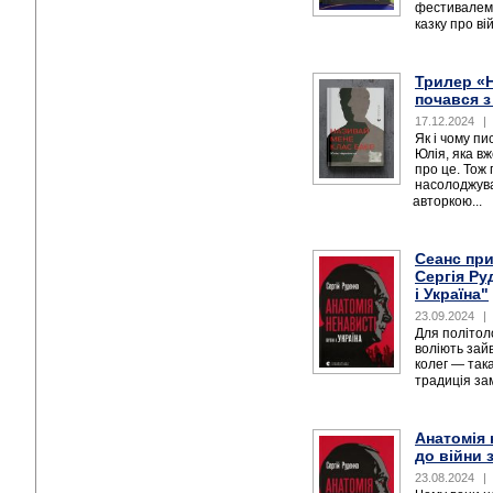
фестивалем
казку про ві
Трилер «
почався з
17.12.2024
|
Як і чому п
Юлія, яка в
про це. Тож 
насолоджува
авторкою...
Сеанс при
Сергія Ру
і Україна"
23.09.2024
|
Для політоло
воліють зайв
колег — така
традиція за
Анатомія 
до війни 
23.08.2024
|