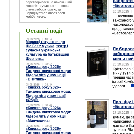
лавреати 
перетворилася на найбільший
«Бестселе
конфлікт сучасності — вона
стала лабораторією, де
26.10.2025
|
народжується образ воєн
…Неспішна о
майбутнього.
закоханого 
насолоджуєть
представлени
Останні події
«Бестселер у
09.08.2026
|
10:54
Моринці готуються до
Ше.Fest: музика, театр і
Як Європа
сучасна українська
заборонен
культура на батьківщині
книг з не
Шевченка
09.08.2026
|
08:22
25.10.2025
|
«Книжка року’2026»
Крістофер К
Тиждень книжкової моди:
війну 1914 р
Лідери літа у номінації
першій част
«Візитівка»
історії Кемб
08.08.2026
|
08:49
"дороги...
«Книжка року’2026»
Тиждень книжкової моди:
Лідери літа у номінації
«Обрії»
Про ціну 
07.08.2026
|
08:20
«Бестселе
«Книжка року’2026»
Тиждень книжкової моди:
17.10.2025
|
Лідери літа у номінації
Думаю, це з
«Минувшина»
написання, 
давнього Льв
06.08.2026
|
08:20
«Книжка року’2026»
вуличок. Від
Тиждень книжкової моди: