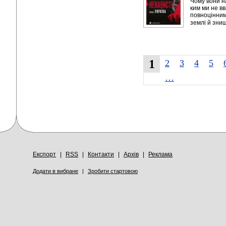
Чому вони на
ким ми не в
повноцінним
землі й знищ
1
2
3
4
5
…
Експорт
|
RSS
|
Контакти
|
Архів
|
Реклама
Додати в вибране
|
Зробити стартовою