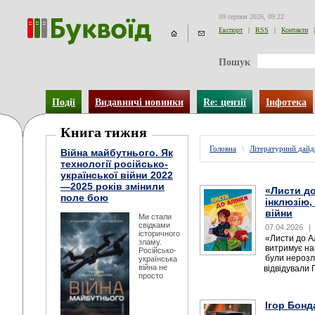
09 серпня 2026, 09:22
Експорт
|
RSS
|
Контакти
|
Пошук
Події
Видавничі новинки
Re: цензії
Інфотека
Книга тижня
Головна
\
Літературний дай
Війна майбутнього. Як
технології російсько-
української війни 2022
—2025 років змінили
«Листи до
поле бою
інклюзію,
війни
Ми стали
свідками
07.04.2026
|
історичного
«Листи до Ал
зламу.
витримує на
Російсько-
були нерозл
українська
війна не
відвідували 
просто
Ігор Бонд