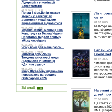
ароматною..
Лідери літа у номінації
«Хрестоматія
05.08.2026
|
11:26
Понад 8 мільйонів книжок
Літні ром
згоріли у Харкові: як
світи
допомогти українським
01.07.2025
|
видавництвам відновитися
РБК-Україна
05.08.2026
|
11:17
платформою 
Українські письменниці Інна
які стануть
Ковальчук та Тетяна Череп-
Пероганич видали спільну
чи тихого ве
збірку оповідань
05.08.2026
|
10:04
Чому вони для мене разом...
Гарячі но
05.08.2026
|
08:28
BookChef
«Книжка року’2026»
Тиждень книжкової моди:
01.07.2025
|
Лідери літа у номінації
Читання цік
«Дитяче свято»
знизить нап
04.08.2026
|
13:27
перезаванта
Ірину Шувалову відзначено
гостросюжет
норвезькою нагородою
чашкою запа
Ordknappen 2026
Всі події
На спині 
дітей про
25.06.2025
|
Ця стаття є
новинок 202
ЗМІН у парт