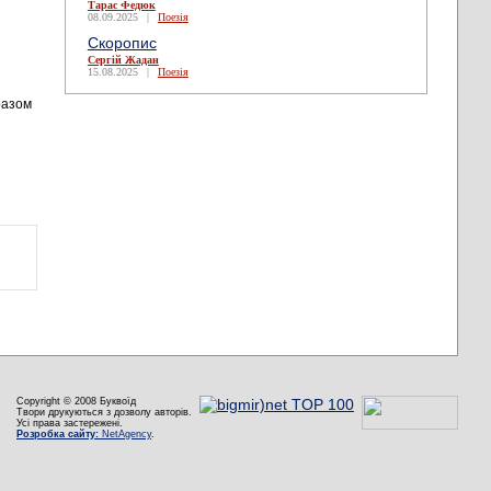
Тарас Федюк
08.09.2025
|
Поезія
Скоропис
Сергій Жадан
15.08.2025
|
Поезія
 разом
Copyright © 2008 Буквоїд
Твори друкуються з дозволу авторів.
Усі права застережені.
Розробка сайту:
NetAgency
.