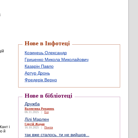
х
Нове в Інфотеці
цій
Козинець Олександр
Гриценко Микола Миколайович
Казарін Павло
Артур Дронь
Фредерік Верно
Нове в бібліотеці
Дружба
Валентина Романюк
06.11.2025
|
Есе
Лілі Марлен
Сергій Жадан
Кант і
16.10.2025
|
Поезія
мо й
так вже сталось. ти не вийшов...