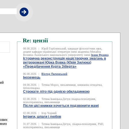
Re: цензії
08.08.2026
|
Юрій Горблянський, кандидат філологічних наук,
доцент кафедри української літератури імені академіка Михайла
Возняка Львівського національного університету імені
Івана Франка
Історична реконструкція націєтворчих змагань в
ретроромані Юрка Вовка (Юрія Зилюка)
«Передбачення Курта Зіберта»
06.08.2026
|
Віктор Палинський
Іноземець
ний
04.08.2026
|
Тетяна Мороз, письменниця, книжкова оглядачка,
бібліотекарка
Строкате літо під однією обкладинкою
02.08.2026
|
Тетяна Іваніцька-Дячун лікарка-психіатриня,
психотерапевтка, письменниця
Після цієї книжки хочеться подзвонити мамі
02.08.2026
|
Ігор Чорний
Інтриги, шпаги і любов
кових
мних
31.07.2026
|
Тетяна Іваніцька-Дячун, лікарка-психіатриня, PhD,
психотерапевтка, письменниця