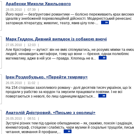
Арабески Миколи Хвильового
28.05.2010
|
07:39
|
Його герої — безґрунтовні романтики — болісно переживають крах високи
ідеалів у знебоженій пореволюційній дійсності. Модерністський ренесанс
заторкнув літературу, живопис, театр, явив цілу пле-...
Марк Геддон. Дивний випадок із собакою вночі
27.05.2010
|
12:03
|
Але Крістофер — аутист: він не вміє спілкуватись, не розуміє міміки та емо
людей, ненавидить метафори, тому що вони — брехня, однак полюбляє
математику, адже в ній усе — правда. Хлопець не в...
Ірен Роздобудько. «Перейти темряву»
26.05.2010
|
11:02
|
На 154 сторінках захопливого роману - долі десятків тисяч українок, що їх
продали у рабство за кордон та змусили працювати повіями. І не всі
повертаються з неволі, бо лиш одиницям вдається...
Анатолій Дністровий. «Письмо з околиці»
26.05.2010
|
08:51
|
Зустрічі різних тем під однією обкладинкою – як, скажімо, поезія і радіація, 
кінематограф, стоїцизм і слабкість, чари музики й соціальні трущоби, пись
читання, мовчання й профани,...